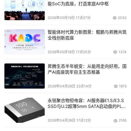
能SoC为底座，打造家庭AI中枢
2026年05月19日 17点27分
2032
智能体时代算力新图景：鲲鹏与昇腾共筑
全栈创新底座
2026年05月18日 17点20分
1374
昇腾生态半年蜕变：从能用走向好用，国
产AI底座筑牢自主生态根基
2026年04月28日 22点14分
1815
永铭聚合物钽电容：AI服务器E1.S/E3.S
SSD与U.2超薄5mm SATA启动盘的PLP
电容选型分析
2026年04月28日 17点12分
2165