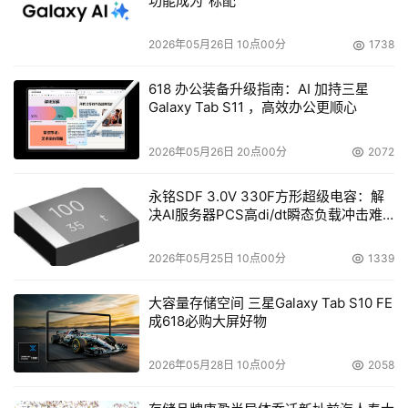
功能成为“标配”
互联网为"有史以来最复杂的机器"。网络安全技术的发展始
终未能跟上互联网前进的步伐。"网络安全形势好转，可同
2026年05月26日 10点00分
1738
时系统却变得更加复杂。"
618 办公装备升级指南：AI 加持三星
Galaxy Tab S11 ，高效办公更顺心
六、 黑客袭击要比漏洞补丁来得更快
2026年05月26日 20点00分
2072
新的漏洞出现要比设备制造商修补的速度更快。在其他方
面，一些嵌入式系统中出现的漏洞，比如思科系统公司的路
永铭SDF 3.0V 330F方形超级电容：解
由器，不能被修补，导致许多公司成为被攻击的对象。
决AI服务器PCS高di/dt瞬态负载冲击难
题
七、 蠕虫较以往更为高级
2026年05月25日 10点00分
1339
它们已经包含漏洞测评工具，正在扫描全体漏洞的防御系
大容量存储空间 三星Galaxy Tab S10 FE
成618必购大屏好物
统，并正把Google公司作为信息搜集工具。"这种趋势导致
越来越多的蠕虫犯罪。"
2026年05月28日 10点00分
2058
八、 对端成为最弱连接点