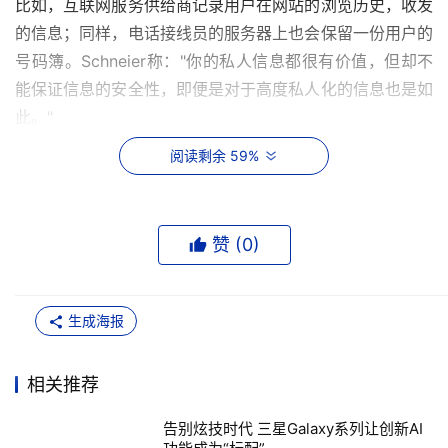
比如，互联网服务供给商记录用户在网站的浏览历史，收发
的信息；同样，电话接线员的服务器上也会保留一份用户的
号码簿。Schneier称："你的私人信息都很有价值，但却不
能保证信息的安全性，即便是对于高度私人化的信息也是如
此。"
阅读剩余 59%
四、 黑客逐渐变成犯罪的职业
黑客袭击不再是一种个人兴趣，而是越来越多地变为一种有
组织的、利益驱使的职业犯罪。Schneier 认为："由于对手
赞 (
0
)
正在改变，黑客袭击的性质也随之而变。"
拒绝服务相关的敲诈勒索与"网络钓鱼"就是黑客袭击的两个
生成海报
例子。此外，黑客还会利用黑市穿透共同的IT系统。
相关推荐
五、 复杂性成为最大敌人
告别炫技时代 三星Galaxy系列让创新AI
Schneier 认为"系统越复杂，面临的安全危险就越大"，并称