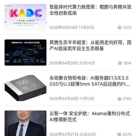
十、 法规将推动安全检查
智能体时代算力新图景：鲲鹏与昇腾共筑
全栈创新底座
详细描述公司该如何处理数据的法规并不少见。类似《萨
班-奥西利法案》（Sarbanes-Oxley Act）的法规将成为公
2026年05月18日 17点20分
1372
司安全检查背后的驱动力。
昇腾生态半年蜕变：从能用走向好用，国
产AI底座筑牢自主生态根基
本文来源于DOIT传媒，文章内容仅供参考，不构成投资建议。
2026年04月28日 22点14分
1814
永铭聚合物钽电容：AI服务器E1.S/E3.S
SSD与U.2超薄5mm SATA启动盘的PLP
电容选型分析
2026年04月28日 17点12分
2163
云智一体 安全护航：Akamai重构分布式
AI推理新范式
2026年04月27日 23点33分
2075