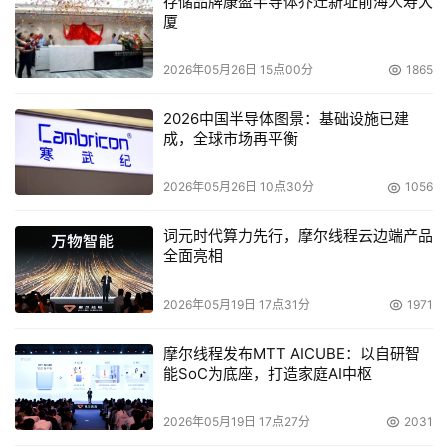
存储品牌康盈半导体乔迁新址前海人寿大
厦
Schneier认为："如果远程计算机不可信赖，不管你的认证
方案有多棒都无济于事。"在很多情况下，不在公司保护范
2026年05月26日 15点00分
1865
围内的电脑是最弱的连接。这些电脑经常感染蠕虫和间谍软
件，为黑客袭击提供机会。
2026中国半导体图景：基础设施已建
成，全球市场再平衡
九、 安全软件可能威胁终端
2026年05月26日 10点30分
1056
各大公司不断地发展软件来防御终端用户，如DRM（数字
词元时代算力先行，摩尔线程云边端产品
版权保护）软件。Schneier 指出，"我们看到越来越多的安
全面亮相
全防护非但不能够保护用户，反而被用作侵袭用户的工
具。"在至少一种情况下，包括索尼公司安装的DRM软件，
2026年05月19日 17点31分
1971
如果没有用户的 许可，软件都会对终端用户造成伤害。"围
绕这一问题的有关标准和规则将成为一个大战
摩尔线程发布MTT AICUBE：以自研智
能SoC为底座，打造家庭AI中枢
场。"Schneier说，并预言这是一场关于保护用户和侵袭用
户的软 件之间的争斗。
2026年05月19日 17点27分
2031