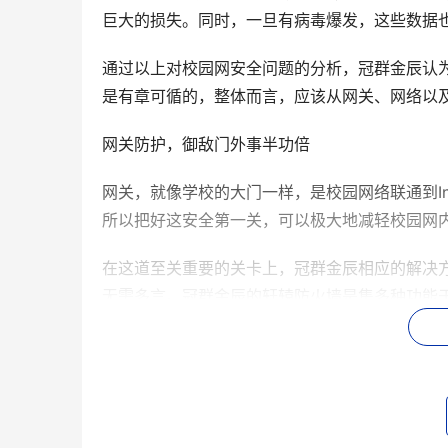
巨大的损失。同时，一旦有病毒爆发，这些数据也
通过以上对校园网安全问题的分析，冠群金辰认
是有章可循的，整体而言，应该从网关、网络以及
网关防护，御敌门外事半功倍 
网关，就像学校的大门一样，是校园网络联通到In
所以把好这安全第一关，可以极大地减轻校园网
在这道至关重要的关卡上，冠群金辰相应的解决
无需多言。冠群金辰的轩辕防火墙是集多种功能于
轩辕防火墙除了具有状态检测、用户认证、NAT
值功能，如虚拟专用网、流量整型、防病毒、入侵检
式，极佳的性能价格比使得轩辕防火墙可以全面满