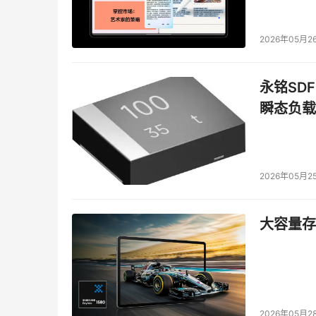
对于校园网而言，了解学生们在网络中都浏览了
干将/莫邪入侵检测系统是一款非常出色的入侵
2026年05月2
和入侵攻击，它还可同路由器、防火墙等设备实
用；除此之外，干将/莫邪入侵检测系统能检测网
永铭SDF
统还拥有防止资源滥用能力，比如动态URL限制
瞬态负载
为网络安全提供了可靠的保障。 
同时针对校园网络的特定需求，冠群金辰还制定
对网络的全面监控，其主要的功能包括了： 
2026年05月2
防止非法信息访问 
大容量存储
A. 可以监测校园网内所有计算机正在浏览的网
信息，可以看到浏览网页的人、计算机、时间和内
B. 下载60万个网站，按黄色、暴力等分级别管
升级一次。 
2026年05月2