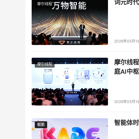
词元时代
摩尔线程
2026年05月1
摩尔线程
摩尔线程
庭AI中枢
2026年05月1
智能体时
鲲鹏
鲲鹏