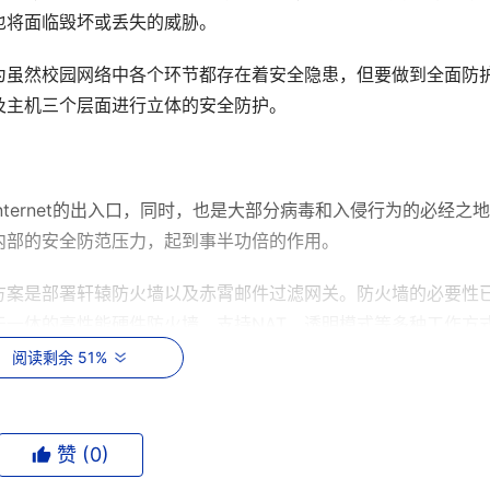
将面临毁坏或丢失的威胁。 
为虽然校园网络中各个环节都存在着安全隐患，但要做到全面防
主机三个层面进行立体的安全防护。 
ternet的出入口，同时，也是大部分病毒和入侵行为的必经之
内部的安全防范压力，起到事半功倍的作用。 
方案是部署轩辕防火墙以及赤霄邮件过滤网关。防火墙的必要性
一体的高性能硬件防火墙，支持NAT、透明模式等多种工作方
阅读剩余 51%
/PAT、虚拟防火墙、透明代理等功能特点外，还具有丰富的防火
测、DNS和DHCP服务、WEBCache服务等，其简便的管理
足校园网络边界保护的需要。 
赞 (
0
)