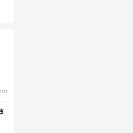
公司
在
认无
件造
协议
网关
1657
毒过
效