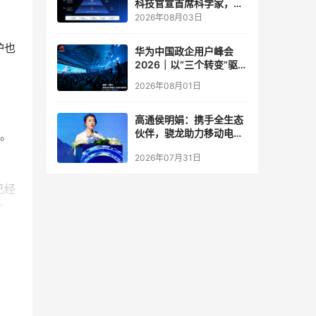
科技官宣首席科学家，要
让世界模型交付生产力
2026年08月03日
护也
华为中国政企用户峰会
2026｜以“三个转变”驱动
服务体系全面升级
2026年08月01日
高通侯明娟：携手全生态
伙伴，骁龙助力移动电竞
地。
体验打破边界
2026年07月31日
已经
式。
墙增
方