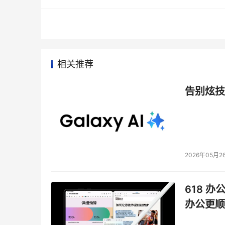
针对网关的安全防范中，最值得一提的是关于邮件
由于目前90％以上的病毒通过邮件进行传播，
在2002年特别研发了赤霄邮件过滤系统，该产
邮件到达用户网络前，进行病毒扫描，确认无毒
相关推荐
毒的。这样做大大减轻了邮件服务器以及网络中
成病毒发作。 
告别炫技
为了保护用户的投资，冠群金辰所设计的赤霄邮
的监测，并且支持SMTP认证。这样，无论用户
邮件过滤和防病毒的保护。
2026年05月2
由于KILL病毒过滤网关的物理旁路性和冗余性，
滤网关同KILL安全胄甲一样可以自动进行病毒
HTTP/FTP/邮件方式传播的途径。 
618 办
办公更顺
网络监控，非法访问一目了然 