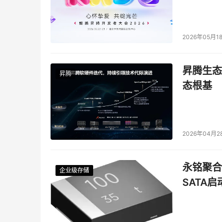
2026年05月1
昇腾生态
昇腾
态根基
2026年04月2
永铭聚合物
企业级存储
企业级存储
企业级存储
企业级存储
SATA