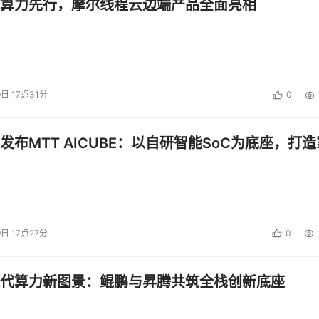
算力先行，摩尔线程云边端产品全面亮相
9日 17点31分
0
发布MTT AICUBE：以自研智能SoC为底座，打造
9日 17点27分
0
代算力新图景：鲲鹏与昇腾共筑全栈创新底座