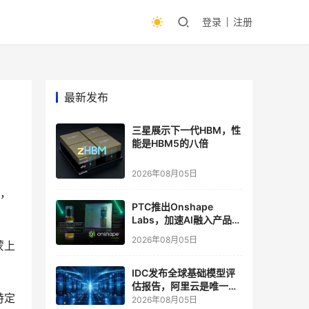
登录
注册
最新发布
三星展示下一代HBM，性
能是HBM5的八倍
2026年08月05日
性，
PTC推出Onshape
Labs，加速AI融入产品开
发流程
2026年08月05日
蒙上
IDC发布全球基础模型评
估报告，阿里云是唯一入
特定
选“领导者”象限的中国厂
2026年08月05日