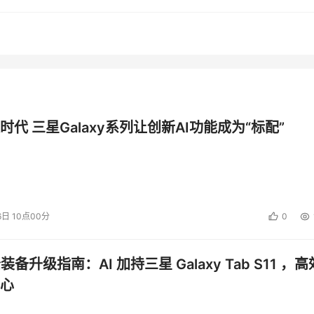
过滤系统的应用。 
因此对于病毒的防范也必须有的放矢。根据用户的需求，冠群金辰
品是一个集中检测带毒邮件的独立硬件系统，部署于网关处，可以
后再将邮件发送到邮件服务器中，最后抵达用户邮箱的邮件是确
查杀病毒的负载，同时，也避免了用户在不知情的情况下操作邮
时代 三星Galaxy系列让创新AI功能成为“标配”
件过滤系统与用户所采用的邮件服务器操作系统无关，而是基于
更换怎样的邮件系统，赤霄邮件过滤系统都能够始终如一地提供
6日 10点00分
0
它确保了邮件系统的高性能、高可靠性和高兼容性。赤霄KILL病
特征码升级。从而可以有效地防范了计算机病毒越来越多地通过
公装备升级指南：AI 加持三星 Galaxy Tab S11 ，高
心