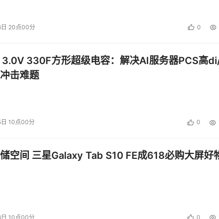
哪些内容并制定针对不良信息的访问规则是十分重要的，冠群金
预防及网络监控产品，它能监控网络流量、实时检测可疑的网络活
6日 20点00分
0
现联动，协调各种安全保护措施，使其最大程度地发挥整体安全
络流量中的病毒，防止病毒在网络上的传播，干将/莫邪入侵检
 3.0V 330F方形超级电容：解决AI服务器PCS高di/
。干将/莫邪入侵检测系统强大的网络检测、分析、报告和管理能
冲击难题
了专供中小学反黄及防止访问非法网站所用的专用版，可以全面
5日 10点00分
0
空间 三星Galaxy Tab S10 FE成618必购大屏好
页--是否浏览不良页面。通过我们建立的规则可以察看各种违反规
容。 
理。添加到URL列表中即可限制访问。冠群金辰的URL列表库每两
8日 10点00分
0