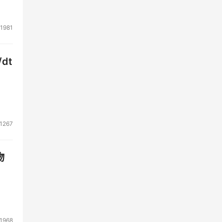
辰的
动
1981
的作
测系
dt
力
实现
1267
物
定的
天
1968