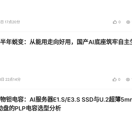
8日 17点20分
0
半年蜕变：从能用走向好用，国产AI底座筑牢自主
8日 22点14分
0
钽电容：AI服务器E1.S/E3.S SSD与U.2超薄5m
启动盘的PLP电容选型分析