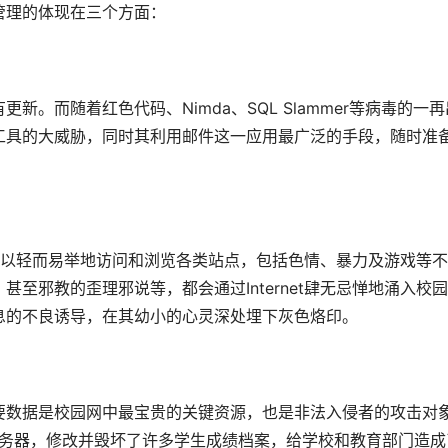
理的体现在三个方面： 
。而随着红色代码、Nimda、SQL Slammer等病毒的一再
工具的大威胁，同时其利用邮件这一应用最广泛的手段，随时准
学生可以轻而易举地访问和浏览各类站点，包括色情、暴力及游戏等
至邪教的歪理邪说等，都会通过Internet肆无忌惮地涌入校
息的不良诱导，在其幼小的心灵深处埋下灰色烙印。 
要数据是校园网中最宝贵的关键资源，也是非法入侵者的攻击对
服务器，修改并毁坏了许多学生成绩档案，给学校和教育部门造成