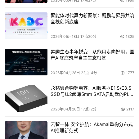
2026年05月19日 17点27分
1980
智能体时代算力新图景：鲲鹏与昇腾共筑
全栈创新底座
2026年05月18日 17点20分
1325
昇腾生态半年蜕变：从能用走向好用，国
产AI底座筑牢自主生态根基
2026年04月28日 22点14分
1777
永铭聚合物钽电容：AI服务器E1.S/E3.S
SSD与U.2超薄5mm SATA启动盘的PLP
电容选型分析
2026年04月28日 17点12分
2117
云智一体 安全护航：Akamai重构分布式
AI推理新范式