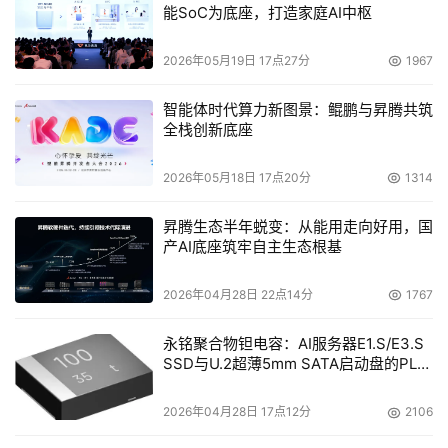
能SoC为底座，打造家庭AI中枢
2026年05月19日 17点27分
1967
智能体时代算力新图景：鲲鹏与昇腾共筑
全栈创新底座
2026年05月18日 17点20分
1314
昇腾生态半年蜕变：从能用走向好用，国
产AI底座筑牢自主生态根基
2026年04月28日 22点14分
1767
永铭聚合物钽电容：AI服务器E1.S/E3.S
SSD与U.2超薄5mm SATA启动盘的PLP
电容选型分析
2026年04月28日 17点12分
2106