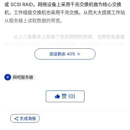
或 SCSI RAID。网络设备上采用千兆交换机做为核心交换
机，工作组级交换机也采用千兆交换。从而大大提高工作站
从服务器上读取数据的带宽。
以上三类基本上反映了现在网吧的现状，当然也有直接
用路由器做ISP接入，不用服务器的。但是根据公安部网络
监察科对网络信息安全管理的规范，日志记录是必要的。所
阅读剩余 40%
以还是用一台服务器做日志记录比较好，毕竟日志记录是每
天有增量的，而且需要备份。
下面我们试从这三种网络硬件结构来分析一下网吧服务
网吧服务器
器的应用。第一种应该是很受广大业主青睐的，在现今竞争
如此激烈网吧行业中，如何降低成本是业主考虑的首要问
赞 (
0
)
题。但是网络安全问题着实令人担忧。稍有不注意就会使整
个网络中病毒导致瘫痪，失去收入的同时，也失去了网吧的
形象。服务器在这样的网络构造中起的作用并不大。甚至选
生成海报
用一台配置较高的PC机也能担负起重任。