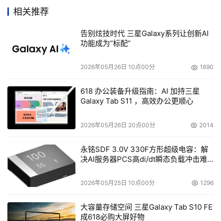
第二种在安全问题上有了明显改善。网络速度也有明显
相关推荐
提高，但是服务器仍然扮演的不是一个重要角色。有了
告别炫技时代 三星Galaxy系列让创新AI
PUBWIN管理软件，对工作站的管理相对轻松不少。但是服
功能成为“标配”
务器的安全则不是PUBWIN能轻易保护得了的。
第三种给人第一印象就是设备完善，服务器安全和网
2026年05月26日 10点00分
1690
络安全的解决方案专业许多。投资上也相对大一些。但这样
一套完善的解决方案摆在你的面前，减小网络故障的几率同
618 办公装备升级指南：AI 加持三星
Galaxy Tab S11 ，高效办公更顺心
时也是赢得更大利润的保障。否则，失去的就不仅仅是一两
天的生意了。
2026年05月26日 20点00分
2014
网吧的游戏服务器种类繁多，有品牌的，也有自己DIY
的产品。不管怎么样，用户要根据自己网吧的需求和预算来
永铭SDF 3.0V 330F方形超级电容：解
决AI服务器PCS高di/dt瞬态负载冲击难
进行选择，避免过度浪费和节俭。总而言之，游戏服务器是
题
网吧运营中不可或缺的重要组成部分之一。
2026年05月25日 10点00分
1296
大容量存储空间 三星Galaxy Tab S10 FE
本文来源于DOIT传媒，文章内容仅供参考，不构成投资建议。
成618必购大屏好物