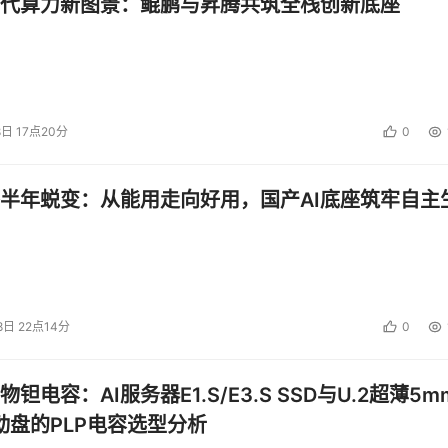
代算力新图景：鲲鹏与昇腾共筑全栈创新底座
8日 17点20分
0
半年蜕变：从能用走向好用，国产AI底座筑牢自主
8日 22点14分
0
钽电容：AI服务器E1.S/E3.S SSD与U.2超薄5m
启动盘的PLP电容选型分析