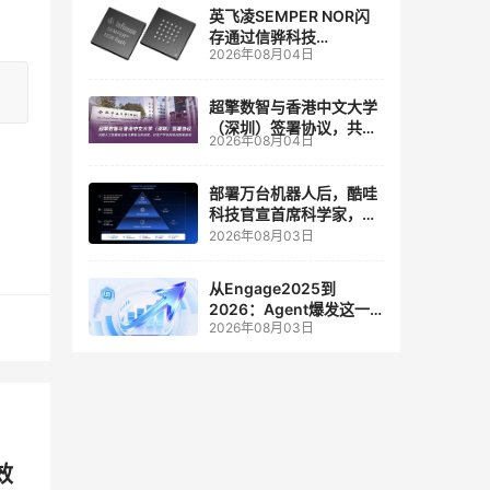
英飞凌SEMPER NOR闪
存通过信骅科技
2026年08月04日
AST2700 BMC认证，全
面强化其数据中心服务器
管理
超擎数智与香港中文大学
（深圳）签署协议，共建
2026年08月04日
人工智能和边缘计算联合
实验室
部署万台机器人后，酷哇
科技官宣首席科学家，要
让世界模型交付生产力
2026年08月03日
从Engage2025到
2026：Agent爆发这一
2026年08月03日
年，AI CRM 走到哪了
效