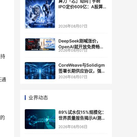
算力「芯」动向 | 宇树
IPO定价609亿：A股算力
芯片供应链的狂欢与泡沫
2026年08月07日
DeepSeek刚喊涨价，
OpenAI就开放免费畅
2026年08月07日
聊？大模型定价的平行宇
支持
宙，同一天裂开了
CoreWeave与Solidigm
签署长期供应协议，强化
一体化人工智能云平台
2026年08月07日
还通
业界动态
89%试水仅15%规模化：
面的
世界质量报告揭示AI测
试"落地鸿沟"
2026年08月06日