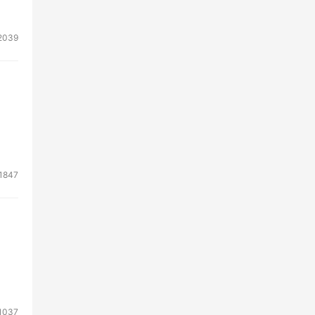
2039
1847
1037