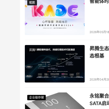
智能体时
鲲鹏
鲲鹏
2026年05月1
昇腾生态
昇腾
态根基
2026年04月2
永铭聚合物
企业级存储
企业级存储
企业级存储
企业级存储
SATA