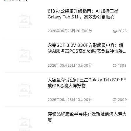
的最新支持，CE 6.0 R2为OEM提供了更为优秀的第三方字
618 办公装备升级指南：AI 加持三星
体还原程序作为其开发设备，而其占用体积甚至变得更小。
Galaxy Tab S11 ，高效办公更顺心
最新的瘦客户端技术组件带有自动检测功能。可帮助瘦客户
2026年05月26日 20点00分
2028
端无缝连接到基于Windows Server 2008的最新版本和主
要特性。
永铭SDF 3.0V 330F方形超级电容：解
LG-Nortel公司副总裁Jong Dae An表示："Windows 
决AI服务器PCS高di/dt瞬态负载冲击难
Embedded CE自十几年前诞生起已成为成熟的实时操作系
题
统， 并适用于无数的消费类电子产品和设备。Windows 
2026年05月25日 10点00分
1303
Embedded CE 6.0 R2的发布将给LG-Nortel公司的电信设
大容量存储空间 三星Galaxy Tab S10 FE
备和网络解决方案带来极大惠益，最终使我们的解决方案能
成618必购大屏好物
够实现更顺畅的兼容性和连接性、更优化的开发和更快速的
上市。
2026年05月28日 10点00分
2009
意法半导体市场发展副总裁Bill Raasch表示："作为世界领
先的半导体公司之一，意法半导体不断追求新的增长机会，
存储品牌康盈半导体乔迁新址前海人寿大
厦
以提高我们在行业的地位。我们的旗舰产品单片STi7109解
码器的板级支持包包含了 Windows Embedded CE 6.0 R2