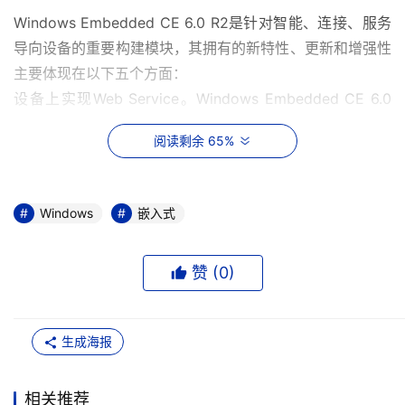
Windows Embedded CE 6.0 R2是针对智能、连接、服务
导向设备的重要构建模块，其拥有的新特性、更新和增强性
主要体现在以下五个方面：
设备上实现Web Service。Windows Embedded CE 6.0 
R2为Windows Vista中可用的设备应用程序接口提供全面
阅读剩余 65%
的Web服务。原始设备制造商(OEM)的设备通过网络与
Windows Vista电脑建立虚拟连接，这种连接看起来与直接
连接无异，同时能够提供更加丰富的体验和与众不同的产
Windows
嵌入式
品。
新的VoIP视频电话功能。可使设备制造商快速、轻松地把卓
赞 (
0
)
越的系列设备(例如VoIP、视频和三方通话)添加到现有的
CE 6.0设计中。
Internet Explorer增强功能和Windows Media Player OCX 
生成海报
7支持功能。可以加快页面和网站的渲染速度，并通过丰富
的文本编辑功能和新的ActiveX控件来增强设备的音效。
相关推荐
新的可插拔字体还原程序。凭借对可插拔字体还原程序技术