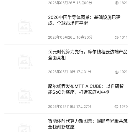
2026年05月26日 15点00分
1821
的新特性和增强性，我们非常高兴将这些产品进行了出货。 
毫无疑问，Windows Embedded CE 6.0 R2帮助我们进一
2026中国半导体图景：基础设施已建
成，全球市场再平衡
步涉足了机顶盒市场，并在协助设备制造商为最终用户提供
连接性的体验方面扮演了一个重要的角色。"
2026年05月26日 10点30分
1011
三星电子系统LSI部门市场副总裁Yiwan Wong博士表
示："Windows Embedded CE 6.0已经广泛地被我们的消
词元时代算力先行，摩尔线程云边端产品
费类电子设备制造客户采用。微软的Windows Embedded 
全面亮相
CE 6.0 R2板级支持包和三星的基于ARM9和ARM11系列的
2026年05月19日 17点31分
1921
应用芯片将帮助我们的客户加速产品上市，满足这些客户将
与众不同的特性和创新性的增值服务带给GPS导航设备和其
摩尔线程发布MTT AICUBE：以自研智
他消费类电子设备的需求。"
能SoC为底座，打造家庭AI中枢
对社区持续性投资
2026年05月19日 17点27分
1979
智能体时代算力新图景：鲲鹏与昇腾共筑
随着Windows Embedded CE 6.0 R2的发布，微软同时启
全栈创新底座