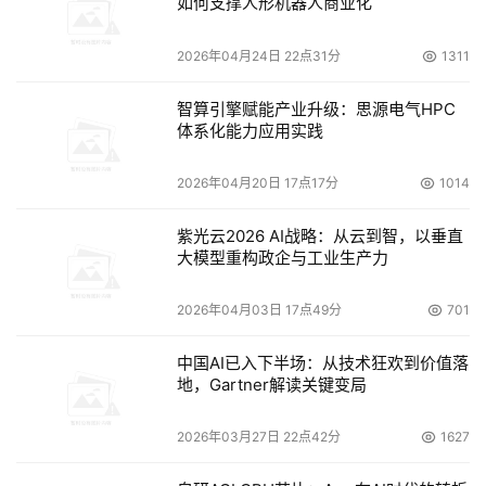
如何支撑人形机器人商业化
BSP认证：作为"SPARK"计划的一部分，微软将开始提供免
费的板级支持包(BSP)认证，适用于商业及非商业用途。
2026年04月24日 22点31分
1311
智算引擎赋能产业升级：思源电气HPC
本文来源于DOIT传媒，文章内容仅供参考，不构成投资建议。
体系化能力应用实践
2026年04月20日 17点17分
1014
紫光云2026 AI战略：从云到智，以垂直
大模型重构政企与工业生产力
2026年04月03日 17点49分
701
中国AI已入下半场：从技术狂欢到价值落
地，Gartner解读关键变局
2026年03月27日 22点42分
1627