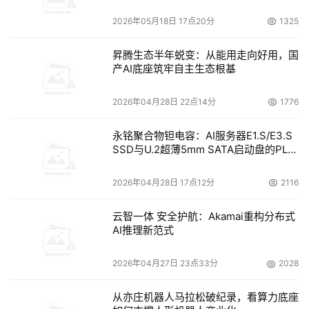
动了其新的社区计划，这是微软与选定硬件厂商的一项合作
2026年05月18日 17点20分
1325
计划，致力于通过一个简单、价格合理的接入模型，向开发
爱好者与学者提供完整的软、硬件开发包。目前，根据
昇腾生态半年蜕变：从能用走向好用，国
MSDN学术联盟计划(MSDN Academic Alliance 
产AI底座筑牢自主生态根基
Program)，微软将在技术和设计领域为学生和教师提供软
件和教材。通过" SPARK"计划，公司将向非专业开发社区
2026年04月28日 22点14分
1776
推出补充性产品，并不断扩大加入计划的社区数量。
永铭聚合物钽电容：AI服务器E1.S/E3.S
微软在开发社区的投资方面有着悠久的历史，通过学院计划
SSD与U.2超薄5mm SATA启动盘的PLP
为大学教授和学生提供如微软"创新杯"全球学生大赛
电容选型分析
(Imagine Cup)和嵌入式课件及教材。"SPARK"计划致力于
2026年04月28日 17点12分
2116
向非专业人士，扩展开发工具、嵌入式操作系统以及板级包
云智一体 安全护航：Akamai重构分布式
这整套设备的接口，以帮助他们完成任何形式的嵌入式设备
AI推理新范式
设计。作为"SPARK"计划的一部分，微软将提供下列内容：
Windows Embedded CE 6.0和Visual Studio 2005标
2026年04月27日 23点33分
2028
准：将通过参与硬件厂商的消息栏发布，以合理的价格推向
学术团体和开发爱好者等非专业用户。
从亦庄机器人马拉松破纪录，看算力底座