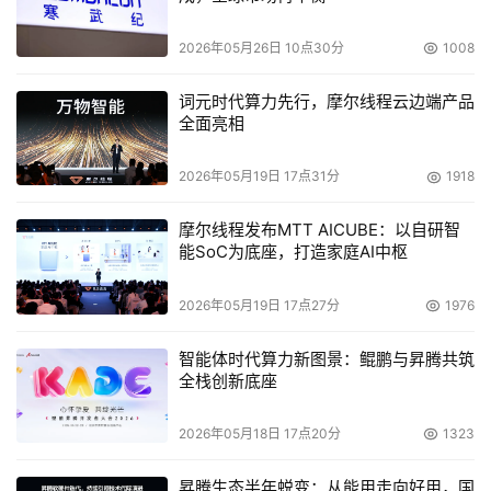
2026年05月26日 10点30分
1008
词元时代算力先行，摩尔线程云边端产品
全面亮相
2026年05月19日 17点31分
1918
摩尔线程发布MTT AICUBE：以自研智
能SoC为底座，打造家庭AI中枢
2026年05月19日 17点27分
1976
智能体时代算力新图景：鲲鹏与昇腾共筑
全栈创新底座
2026年05月18日 17点20分
1323
昇腾生态半年蜕变：从能用走向好用，国