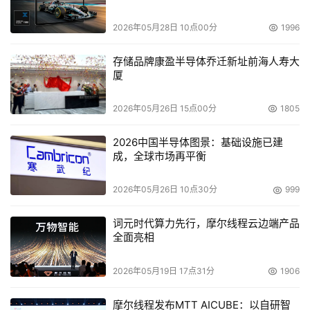
SDRAM。
2026年05月28日 10点00分
1996
    Bertrand Cambou Spansion公司目前是全球最大的专
存储品牌康盈半导体乔迁新址前海人寿大
门致力于开发、设计和生产NOR闪存产品的公司。
厦
Spansion公司提供了业界最广泛的NOR闪存产品系列，在
无线、汽车、网络、电信和消费电子市场得到广泛应用。
2026年05月26日 15点00分
1805
Spansion公司全球性的先进生产基地网络、系统级技术和
2026中国半导体图景：基础设施已建
专业的设计支持，以及对客户成功的坚定承诺为其产品提供
成，全球市场再平衡
了强大的后盾。
2026年05月26日 10点30分
999
    我们的经验表明，客户通常会在代码执行方面选择NOR
架构，因为它具有更高的可靠性，可以为加快代码执行速度
词元时代算力先行，摩尔线程云边端产品
提供更高的读取性能，而且非常便于使用。通过利用我们的
全面亮相
NOR和ORNAND架构，我们已在90nm工艺技术基础上将
2026年05月19日 17点31分
1906
MirrorBit技术扩展到更高的容量。我们还计划在明年推出
2Gb容量的ORNAND产品。我们将帮助我们的客户继续享
摩尔线程发布MTT AICUBE：以自研智