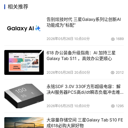
电视和机顶盒应用。现在，ST提供从128Mb到4Gb的
相关推荐
NAND产品，典型电压为1.8V和3V，封装形式为BGA和
TSOP。
告别炫技时代 三星Galaxy系列让创新AI
功能成为“标配”
    除了闪存产品，我们还提供RAM存储产品，包括
2026年05月26日 10点00分
1689
SRAM、PSRAM、 LPSDRAM以及MCP和SIP产品。此外，
ST是全球第一大EEPROM存储器供应商，这类产品在TV、
618 办公装备升级指南：AI 加持三星
DVD和STB中用于参数设置和关键应用。
Galaxy Tab S11 ，高效办公更顺心
    iSuppli最近对30款涵盖高中低及入门级档次的手机进行
2026年05月26日 20点00分
2012
了剖析发现，所有手机都使用了某种形式的NOR闪存，证明
NOR闪存仍然是手机中占主导的存储器产品，并是手机中用
永铭SDF 3.0V 330F方形超级电容：解
决AI服务器PCS高di/dt瞬态负载冲击难
于代码存储的首选产品。而30%的手机中使用了某种形式的
题
NAND闪存，虽然NAND闪存的功能仅局限于数据存储应
2026年05月25日 10点00分
1295
用，但其使用情况呈增长态势。在30款手机中，每种存储
器的平均使用情况如下：175Mb NOR闪存，47Mb的
大容量存储空间 三星Galaxy Tab S10 FE
成618必购大屏好物
PSRAM，6Mb的SRAM，218Mb的NAND以及140Mb的