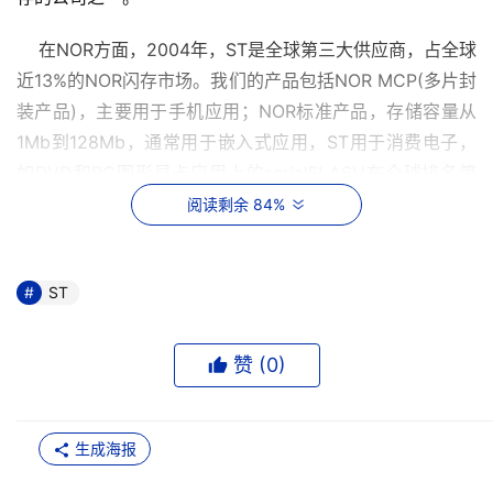
    在NOR方面，2004年，ST是全球第三大供应商，占全球
近13%的NOR闪存市场。我们的产品包括NOR MCP(多片封
装产品)，主要用于手机应用；NOR标准产品，存储容量从
1Mb到128Mb，通常用于嵌入式应用，ST用于消费电子，
如DVD和PC图形显卡应用上的serialFLASH在全球排名第
一；加密NOR闪存，即Krypto闪存，这是ST在NOR闪存领
阅读剩余 84%
域取得的一项关键的技术创新，这个产品系列提供内容保护
功能，防止非法修改和读取闪存数据，用于有安全特性要求
ST
的高端机顶盒应用。而且，目前，越来越多的消费和通信应
用也采用这种闪存，来防止竞争对手非法复制有关信息。
赞 (
0
)
    在NAND方面，去年，我们与Hynix合作，也取得不错进
展。目前，我们可以采用90纳米生产从128Mb到2Gb的
NAND，4Gb和更高容量产品也会采用90纳米技术和每页2
生成海报
字的技术生产。这些产品的目标应用主要为数码相机、数字