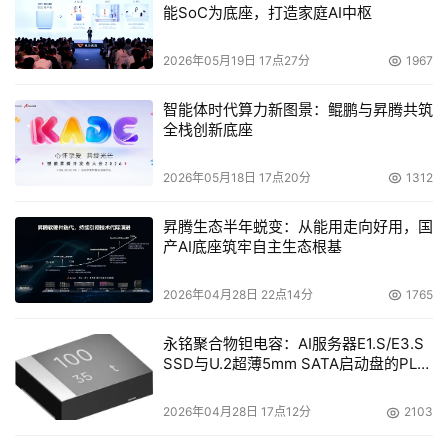
有MirrorBit技术在代码存储方面所带来的优势，并将
能SoC为底座，打造家庭AI中枢
MirrorBit技术的用途拓展到无线设备中的数据存储。
2026年05月19日 17点27分
1967
    NAND在近年得以快速发展的主要原因在于数字消费类
产品，如数码相机、MP3等应用的增长，但是闪存的一个重
智能体时代算力新图景：鲲鹏与昇腾共筑
全栈创新底座
要特性是要使手机等设备能够快速正常地工作，而不仅仅只
是一个存储器。Spansion公司目前的业务范围不涉及存储
2026年05月18日 17点20分
1312
卡市场，我们致力于嵌入式系统中的存储应用。1Gb的
ORNAND闪存是基于MirrorBit技术的，因此它具有最佳的
昇腾生态半年蜕变：从能用走向好用，国
产AI底座筑牢自主生态根基
性价比。根据iSuppli的统计，闪存是规模最大的半导体市
场之一，它在2004年的全球销售额达到了159亿美元，其
2026年04月28日 22点14分
1765
中58.4%源自于基于NOR的闪存产品的销售，41.6%源自于
基于NAND的闪存产品的销售。
永铭聚合物钽电容：AI服务器E1.S/E3.S
SSD与U.2超薄5mm SATA启动盘的PLP
李凡：
Cypress半导体是全球排名第二的SRAM制造商，
电容选型分析
占全球SRAM市场25%以上的市场份额。我们在SRAM上产
2026年04月28日 17点12分
2103
品范围宽，从适合于通信应用的大容量四倍速的同步