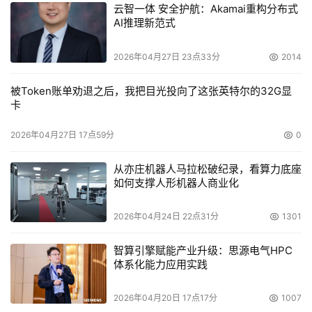
云智一体 安全护航：Akamai重构分布式
SRAM，一直到应用于移动装置中的功耗非常低的异步
AI推理新范式
SRAM。Cypress同样也是全球小容量PSRAM的供应商，在
最近两年内，已有6000万片应用于各种移动装置中。
2026年04月27日 23点33分
2014
    大容量同步SRAM主要应用于网络及通信设备中。随着网
被Token账单劝退之后，我把目光投向了这张英特尔的32G显
络带宽的日益增大，这些设备需要更大容量及更快的读写速
卡
度。
2026年04月27日 17点59分
0
    在另一方面，移动装置中越来越多的应用如MP3、流媒
从亦庄机器人马拉松破纪录，看算力底座
体需要更大容量的存储器。不言而喻，在众多存储器产品
如何支撑人形机器人商业化
中，低成本及低功耗成为采购者的选购重点。而Cypress的
微功耗SRAM(MoBL)及PSRAM提供不同级别的功耗/成本性
2026年04月24日 22点31分
1301
能，能满足不同档次的移动装置需求。
智算引擎赋能产业升级：思源电气HPC
体系化能力应用实践
    由于智能手机、PDA等消费电子产品在中国市场的快速
增长，与之相适应的存储技术将有哪些变化？
2026年04月20日 17点17分
1007