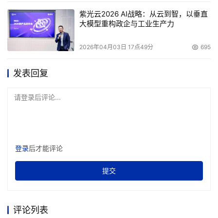
李凡：
在可以预见的未来中，移动装置对存储器有三个
紫光云2026 AI战略：从云到智，以垂直
要求：大容量、低成本及低功耗。显然，目前还没有一种存
大模型重构政企与工业生产力
储器能同时满足这三个要求，所以移动装置的工程师必须要
权衡各种存储器的利弊，并选择最合适的产品。从定义上
2026年04月03日 17点49分
695
看，一些智能手机和掌上电脑是功能非常丰富的移动装置。
发表回复
通常它们要求最佳的容量/成本比，在中国这点尤为重要，
因为中国被称为价格压力最大的国家，所以存储器(SDRAM
请登录后评论...
或者PSRAM)和NAND型闪存的组合通常在首选之列。如果
为了满足快速读写(fast access time)的需要，也可选用6T 
SRAM和NOR型闪存的组合。类似的方法还有多种，如将低
容量的SRAM和高容量的闪存封装在一起，从而达到移动装
登录
后才能评论
置中需要的最佳容量/成本/功耗要求。
提交
    在手机的应用中，目前另一个趋势是采用多个处理器，
来满足越来越多的应用需求。在很多应用中，Cypress双端
口SRAM用于处理器之间的通信是个非常好的解决方案。对
评论列表