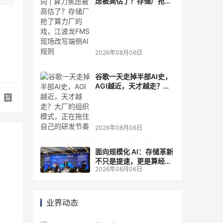
虑被高估了？存储厂抢了
算力厂的戏，江波龙FMS
现场改写端侧AI规则
2026年08月06日
谷歌一天走掉半部AI史，
AGI越近，天才越走？大
厂的组织模式，正在拖住
自己的研发节奏
2026年08月06日
面向规模化 AI：存储革新
不只是提速，更是算经济
2026年08月06日
账
业界动态