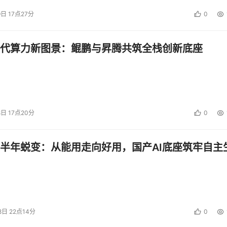
9日 17点27分
0
代算力新图景：鲲鹏与昇腾共筑全栈创新底座
8日 17点20分
0
半年蜕变：从能用走向好用，国产AI底座筑牢自主
8日 22点14分
0