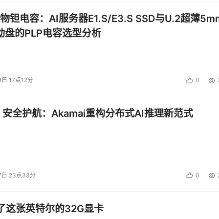
钽电容：AI服务器E1.S/E3.S SSD与U.2超薄5m
启动盘的PLP电容选型分析
8日 17点12分
0
 安全护航：Akamai重构分布式AI推理新范式
7日 23点33分
0
了这张英特尔的32G显卡