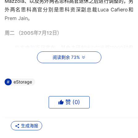
Mazzola、以及另外两名思科高官退休之后进行调整的，另
外两名思科高官分别是思科资深副总裁Luca Cafiero和
Prem Jain。
周二 （2005年7月12日）
华东电脑
近日宣布，其自主研制出EC“光辉”1000磁盘
阵列海量存储系统，已顺利通过了上海市科技委员会的科技
阅读剩余 73%
成果鉴定，该项技术能够极大的提高专业化存储技术服务和
容灾备份集成服务能力。
eStorage
日立数据系统有限公司
（HDS）今天在北京宣布在其
TagmaStore通用存储平台在全球市场销售超过1000台且需
赞 (
0
)
求势头保持旺盛的前提下，继续将虚拟化及突破性的架构技
术带入了模块化存储市场，推出创新型产品Hitachi 
TagmaStore网络存储控制器NSC55，为该市场注入了新活
生成海报
力。