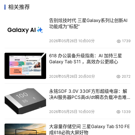
相关推荐
中国惠普有限公司
 2005年7月5日至9月1日在北京、南
京、西安、沈阳、上海、广州、武汉、成都等8大城市，依
告别炫技时代 三星Galaxy系列让创新AI
次启动主题为“珠联璧合 创新无限”的ProLiant服务器和HP 
功能成为“标配”
StorageWorks存储新产品和方案巡展，以生动活泼的形式
2026年05月26日 10点00分
1739
向用户及合作伙伴倾力奉献动成长企业的重要平台 -- HP工
业标准服务器和存储的最新产品和方案，二者完美融合助力
618 办公装备升级指南：AI 加持三星
动成长企业。
Galaxy Tab S11 ，高效办公更顺心
日立数据系统有限公司
（HDS）今天在北京宣布推出新
2026年05月26日 20点00分
2072
一代为渠道优化的中端存储系统系列产品。该系列产品的发
布是日立数据以中端产品外型和价格为中小型企业（SMB）
永铭SDF 3.0V 330F方形超级电容：解
决AI服务器PCS高di/dt瞬态负载冲击难
提供企业级应用战略的一部分。新推出的日立TagmaStore
题
可调整（Adaptable）模块化存储和工作组(Workgroup)模
2026年05月25日 10点00分
1339
块化存储系统是颇受市场青睐的日立 Thunder 9500 V 系
列存储系统的升级换代产品。 
大容量存储空间 三星Galaxy Tab S10 FE
成618必购大屏好物