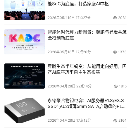
能SoC为底座，打造家庭AI中枢
布，DRS将在全国范围内开展“硬盘回收，环保无忧”的硬盘
回收活动。
2026年05月19日 17点27分
2031
南方汇通
持股的南方汇通世华微硬盘有限公司
智能体时代算力新图景：鲲鹏与昇腾共筑
(GSMagic)近日获得国家进出口银行1亿美元贷款，用于该
全栈创新底座
公司长期缺乏资金的微硬盘项目。该笔资金由贵州省政府与
中国进出口银行于6月23日在北京签署贷款协议。
2026年05月18日 17点20分
1373
周四 （2005年7月14日）
昇腾生态半年蜕变：从能用走向好用，国
产AI底座筑牢自主生态根基
惠普公司
今天宣布计划发布业内第一款DAT USB2.0接
2026年04月28日 22点14分
1815
口的服务器级磁带驱动器。此举是惠普针对中小型企业简化
存储战略的一部分。据该公司高层透露，惠普预计在7月11
永铭聚合物钽电容：AI服务器E1.S/E3.S
日或稍提前几天发布其StorageWorks DAT 72和DAT 40 
SSD与U.2超薄5mm SATA启动盘的PLP
USB接口磁带驱动器。
电容选型分析
2026年04月28日 17点12分
2164
美国飞康软件公司
日前正式对外宣布，该公司的旗舰产