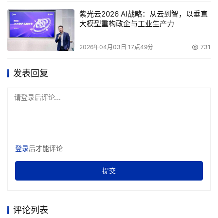
门副总裁兼总经理。此前，Lowe担任Praxis 
紫光云2026 AI战略：从云到智，以垂直
Ventures（注：Praxis Ventures是一家专门为具有潜力的
大模型重构政企与工业生产力
创业公司提供咨询服务的顾问公司）的总裁。
2026年04月03日 17点49分
731
周五 （2005年7月15日）
发表回复
Gartner公司
的最新研究报告指出，2005年第一季度亚
太区 (日本除外)外置控制器 (ECB) 磁盘存储设备的总收入
请登录后评论...
与去年同期相比，增长了28.6%、达到了3.735亿美元。
CommVault系统公司
提供的QiNetix统一数据管理方
案，在爱尔兰都柏林召开的2005年中型企业峰会上荣获最
登录
后才能评论
佳方案奖，该会由Gartner组织召开。该奖项是由与会的资
提交
深高级IT主管组成的委员会投票产生，QiNetix去年在该峰
会上获得“创新奖”后，第二次在该峰会上获得行业大奖。
评论列表