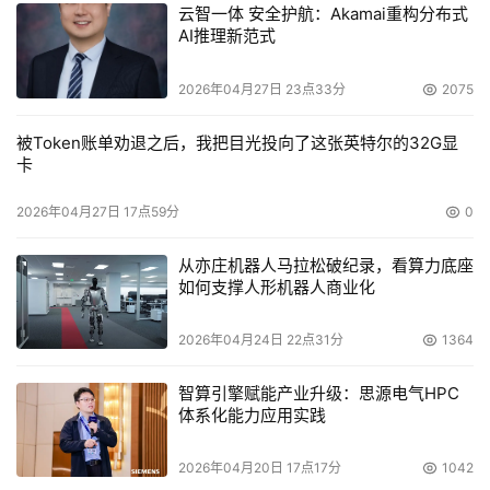
品IPStor企业版软件解决方案支持Microsoft SQL Server 
云智一体 安全护航：Akamai重构分布式
AI推理新范式
2005的版本即将问市。飞康公司的IPStor解决方案及种类
软件选项都将可用于SQL Server，使其最小化停机时间，
2026年04月27日 23点33分
2075
最大化可用性，简化存储管理并缩减相关成本，从而在企业
SQL服务器环境中，使其性能、可用性、资源利用和管理得
被Token账单劝退之后，我把目光投向了这张英特尔的32G显
卡
到进一步改善。
2026年04月27日 17点59分
0
　　SAN存储设备制造商
北京金丽安科技有限公司
在国内首
先推出了光纤桥接器，解决了传统的SCSI存储设备连接进
从亦庄机器人马拉松破纪录，看算力底座
入SAN存储网络的升级问题。
如何支撑人形机器人商业化
LSI逻辑公司
近日宣布已成为McDATA 的OPENready
2026年04月24日 22点31分
1364
伙伴，其2Gb/s光纤通道PCI-X主机总线适配器（HBA）系
列产品已成功通过测试，并能够与McDATA’s Sphereon光
智算引擎赋能产业升级：思源电气HPC
体系化能力应用实践
纤交换机共同使用。
2026年04月20日 17点17分
1042
Adaptec公司
今天宣布任命Marc Lowe为存储组件部