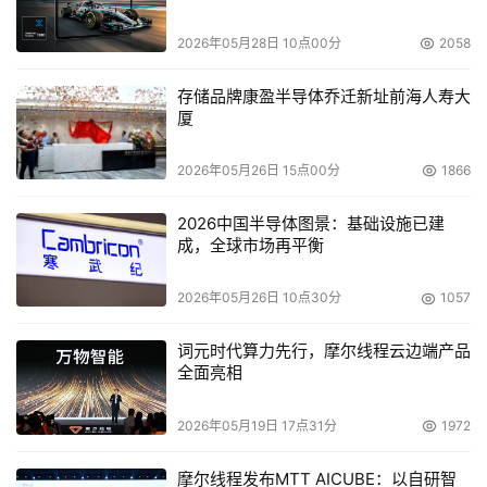
Emulex公司
日前宣布和Sun签订了非独占性主机总线
适配器（HBA）OEM协议。据Emulex和一位分析家说，来
2026年05月28日 10点00分
2058
自用户的压力是协议背后的推动力。
存储品牌康盈半导体乔迁新址前海人寿大
厦
周三 （2005年7月13日）
2026年05月26日 15点00分
1866
日立环球存储科技公司
(下称“日立环球”)副总裁兼大中
华区总裁德克.托马斯在深圳向《第一财经日报》记者透
2026中国半导体图景：基础设施已建
露，“到2008年，日立在深圳的硬盘产量将占日立硬盘全球
成，全球市场再平衡
产量的50%，所以我们希望供应商也能落户深圳，与日立一
起形成更为完善的产业链。”昨日，日立为此还在深圳龙岗
2026年05月26日 10点30分
1057
的日立硬盘机生产中心旁边圈了40万平方米的土地，等待
词元时代算力先行，摩尔线程云边端产品
这些供应商的入住。
全面亮相
　　为了解决用户手中的闲置硬盘、废旧硬盘由于处理不当
2026年05月19日 17点31分
1972
而造成的电子垃圾问题;同时，也为了解决数据修复所需备
件盘供不应求的局面，近日，
国家信息中心DRS数据修复
宣
摩尔线程发布MTT AICUBE：以自研智