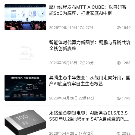
摩尔线程发布MTT AICUBE：以自研智
能SoC为底座，打造家庭AI中枢
2026年05月19日 17点27分
1949
智能体时代算力新图景：鲲鹏与昇腾共筑
全栈创新底座
2026年05月18日 17点20分
1283
昇腾生态半年蜕变：从能用走向好用，国
产AI底座筑牢自主生态根基
2026年04月28日 22点14分
1743
永铭聚合物钽电容：AI服务器E1.S/E3.S
SSD与U.2超薄5mm SATA启动盘的PLP
电容选型分析
2026年04月28日 17点12分
2082