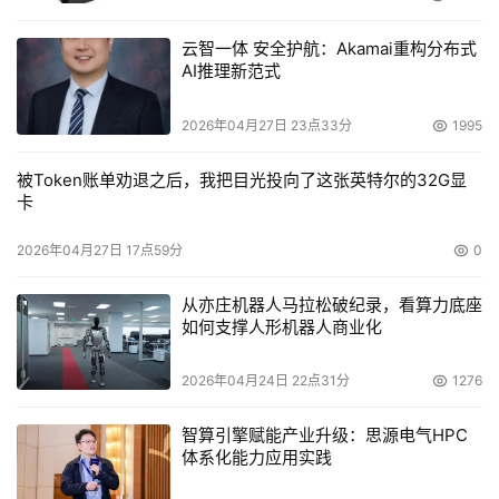
云智一体 安全护航：Akamai重构分布式
AI推理新范式
2026年04月27日 23点33分
1995
被Token账单劝退之后，我把目光投向了这张英特尔的32G显
卡
2026年04月27日 17点59分
0
从亦庄机器人马拉松破纪录，看算力底座
如何支撑人形机器人商业化
2026年04月24日 22点31分
1276
智算引擎赋能产业升级：思源电气HPC
体系化能力应用实践