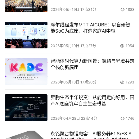
2026年05月19日 17点31分
1888
摩尔线程发布MTT AICUBE：以自研智
能SoC为底座，打造家庭AI中枢
2026年05月19日 17点27分
1954
智能体时代算力新图景：鲲鹏与昇腾共筑
全栈创新底座
2026年05月18日 17点20分
1293
昇腾生态半年蜕变：从能用走向好用，国
产AI底座筑牢自主生态根基
2026年04月28日 22点14分
1746
永铭聚合物钽电容：AI服务器E1.S/E3.S