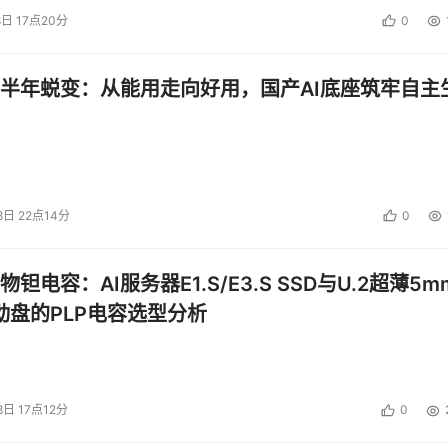
8日 17点20分
0
半年蜕变：从能用走向好用，国产AI底座筑牢自主
8日 22点14分
0
钽电容：AI服务器E1.S/E3.S SSD与U.2超薄5m
启动盘的PLP电容选型分析
8日 17点12分
0