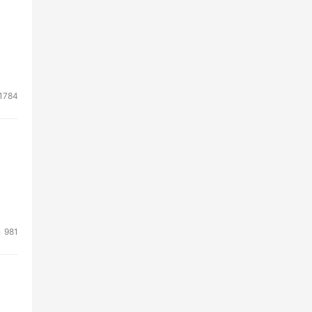
1784
981