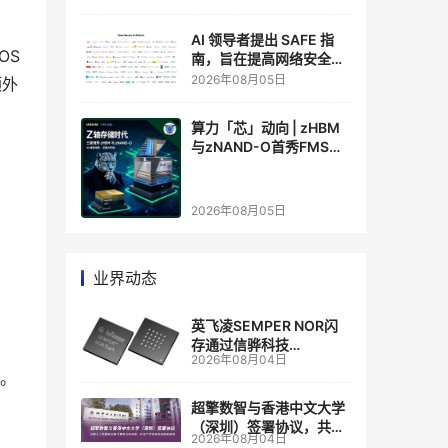
AI 领导者提出 SAFE 指
S 
南，旨在提高网络安全透
明度
2026年08月05日
额外
算力「芯」动向 | zHBM
与zNAND-O首秀FMS
2026 ：三星把HBM叠上
GPU头顶，内存战争换了
个维度，z轴算盘的魅力
2026年08月05日
在哪？
业界动态
英飞凌SEMPER NOR闪
存通过信骅科技
2026年08月04日
AST2700 BMC认证，全
行。
面强化其数据中心服务器
管理
超擎数智与香港中文大学
（深圳）签署协议，共建
2026年08月04日
人工智能和边缘计算联合