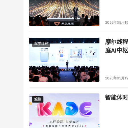
2026年05月1
摩尔线程
摩尔线程
庭AI中枢
2026年05月1
智能体时
鲲鹏
鲲鹏