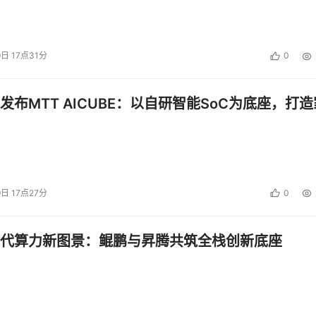
9日 17点31分
0
发布MTT AICUBE：以自研智能SoC为底座，打造
9日 17点27分
0
代算力新图景：鲲鹏与昇腾共筑全栈创新底座