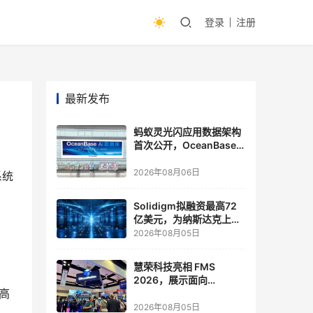
登录
注册
最新发布
蚂蚁灵光闪应用数据架构
首次公开，OceanBase
披露关键实践
2026年08月06日
系统
Solidigm拟融资最高72
亿美元，为纳斯达克上市
做准备
2026年08月05日
慧荣科技亮相 FMS
2026，展示面向
高
Agentic AI 应用的新一代
存储方案
2026年08月05日