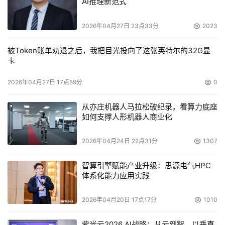
AI推理新范式
后所创建的用户上，系统设定后自动跟踪新用户卷的使用。
但是，磁盘配额不能用到已经存在的卷用户上。我们可以通
2026年04月27日 23点33分
2023
过在“配额项”窗口中添加新的配额项目将磁盘空间配额应用
被Token账单劝退之后，我把目光投向了这张英特尔的32G显
到现有的卷用户上。 
卡
    　　■配额项的使用 
2026年04月27日 17点59分
0
    　　配额项主要用于具体查看、更改、添加、删除对某
从亦庄机器人马拉松破纪录，看算力底座
一用户的配额，即在上面磁盘配额中所设置的是对后来所创
如何支撑人形机器人商业化
建的所有用户都起作用，而配额项使我们可以具体对某一用
2026年04月24日 22点31分
1307
户进行设置。我们只要单击上图的“配额项”，就会出现如图
2的窗口。 
智算引擎赋能产业升级：思源电气HPC
体系化能力应用实践
    　　在这一窗口中列出了当前已经设置了配额的所有用
户账号使用磁盘空间的情况，双击相应用户，可以更改这一
2026年04月20日 17点17分
1010
用户的磁盘空间限额。如要删除某一用户的磁盘空间限额，
只要选择相应用户，选择“配额”选单中的“删除配额项”。对
紫光云2026 AI战略：从云到智，以垂直