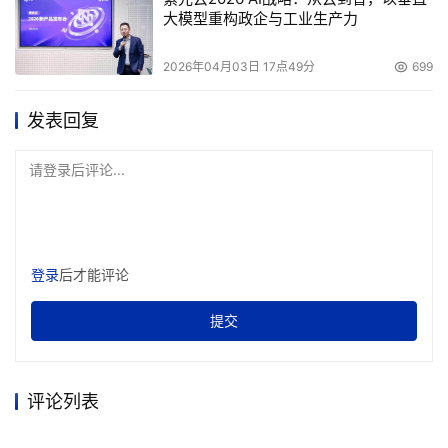
大模型重构政企与工业生产力
于在“启用配额管理”之前创建的用户，我们可以选择“配额”
选单中的“新建配额项”，弹出下面用于选择用户建立配额项
2026年04月03日 17点49分
699
的对话窗口，我们可以选择一个或一批还没有创建配额的用
户后，单击确定，在对话框中输入限制的数量就可以创建。 
发表回复
    　　通过上面的方法创建的磁盘配额项只适用于卷，且
请登录后评论...
不受卷的文件夹结构及物理磁盘上的布局限制。如果卷有多
个文件夹，则分配给该卷的配额将整个应用于所有文件夹。
例如，如果ProductionQA和ProductionPublic是Ｆ卷上的
共享文件夹，则用户对这两个文件夹的使用不能超过已指派
登录
后才能评论
的Ｆ卷配额。如果单个物理磁盘包含多个卷，并把配额应用
提交
到每个卷，则每个卷配额只适于特定的卷。例如，如果您共
享两个不同的卷，分别是Ｆ卷和Ｇ卷，则即使这两个卷在相
同的物理磁盘上，也会分别对这两个卷的配额进行跟踪。 
评论列表