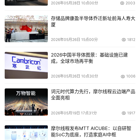
2026年05月28日 10点00分
2003
    　　3.在“属性”对话框中，单击配额选项卡，系统显示如
存储品牌康盈半导体乔迁新址前海人寿大
图1的选项卡。 
厦
    　　在这一选项卡中，系统默认没有启动配额管理，只
2026年05月26日 15点00分
1812
要单击“启用配额管理”选项就可以启动配额管理，选择“将磁
2026中国半导体图景：基础设施已建
盘空间限制为”项，在其下面输入限制值，同时可以设置警
成，全球市场再平衡
告等级。设置好这些选项后，Windows 2000 Server仍然
能够让用户在超过限制值后继续向服务器存放文件，如不让
2026年05月26日 10点30分
1006
用户继续存放文件，只要选中“拒绝将磁盘空间给超过配额
限制的用户”选项卡，超过配额限制的用户就不能够继续向
词元时代算力先行，摩尔线程云边端产品
全面亮相
服务器存放文件了。如果管理人员想了解用户超过指定限额
的情况，只要选择“该卷的配额记录”选项，当用户达到这里
2026年05月19日 17点31分
1917
所规定的要求时，计算机自动会将其记录下来，系统管理员
可以通过“事件查看器”来查看。 
摩尔线程发布MTT AICUBE：以自研智
能SoC为底座，打造家庭AI中枢