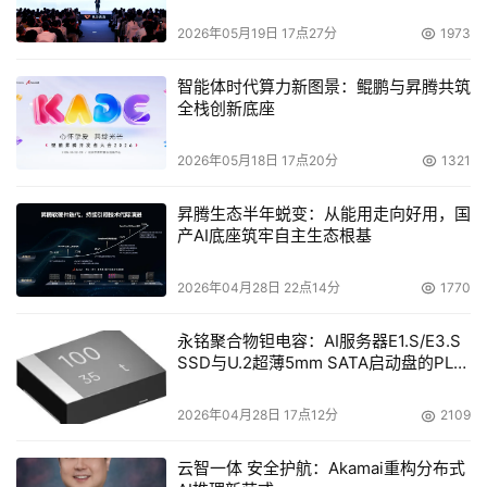
2026年05月19日 17点27分
1973
智能体时代算力新图景：鲲鹏与昇腾共筑
全栈创新底座
2026年05月18日 17点20分
1321
昇腾生态半年蜕变：从能用走向好用，国
产AI底座筑牢自主生态根基
2026年04月28日 22点14分
1770
永铭聚合物钽电容：AI服务器E1.S/E3.S
SSD与U.2超薄5mm SATA启动盘的PLP
电容选型分析
2026年04月28日 17点12分
2109
图2
云智一体 安全护航：Akamai重构分布式
    　　磁盘限额设置只能应用到“启用卷的磁盘配额到管理”