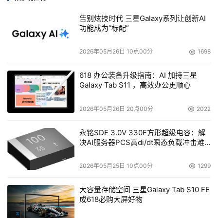
告别炫技时代 三星Galaxy系列让创新AI
功能成为“标配”
2026年05月26日 10点00分
1698
618 办公装备升级指南：AI 加持三星
Galaxy Tab S11 ，高效办公更顺心
图1
2026年05月26日 20点00分
2022
    　　如果卷不是用NTFS格式化的或者不是本地计算机上
永铭SDF 3.0V 330F方形超级电容：解
的Administrators组的成员，那么卷的属性页上将不显示
决AI服务器PCS高di/dt瞬态负载冲击难
“配额”选项卡。 
题
2026年05月25日 10点00分
1299
    　　■磁盘空间限额的设置 
大容量存储空间 三星Galaxy Tab S10 FE
    　　1.打开“我的电脑”。 
成618必购大屏好物
    　　2.右键单击要创建报告的卷，然后单击“属性”。 