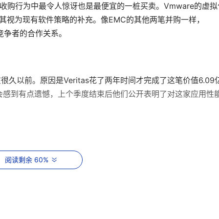
C今年收购行为中最令人惊讶也是最便宜的一桩买卖。Vmware的虚拟
将其视为现有软件策略的补充。像EMC的其他两笔并购一样，
C竞争者的合作关系。
在很久以前。原因是Veritas花了两年时间才完成了这笔价值6.09
as真的会感到有点遗憾，上个季度结束后他们公开表明了对这家应用性
道交换机厂商Vixel，希望Vixel的产品能作为自己光纤卡（HBAs）
阅读剩余 60%
而今其利润增长很快，并且拥有数量庞大的OEM渠道。
其竞争对手，得到了他们的技术以及工程师的经验。Spinnaker网络