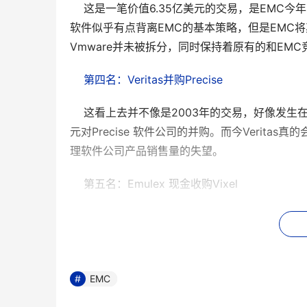
    这是一笔价值6.35亿美元的交易，是EM
软件似乎有点背离EMC的基本策略，但是EMC
Vmware并未被拆分，同时保持着原有的和EM
第四名：Veritas并购Precise
    这看上去并不像是2003年的交易，好像发生
元对Precise 软件公司的并购。而今Verit
理软件公司产品销售量的失望。 
    第五名：Emulex 现金收购Vixel
    Emulex公司动用3.1亿美元现金收购光纤通
的补充。Vixel曾经每季度亏损250万美元，
第六名：NetApp收购Spinnaker 
EMC
    NetApp公司以价值3亿美元的股票收购了