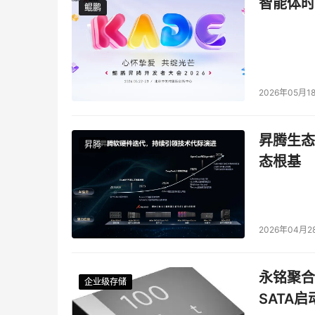
智能体时
鲲鹏
鲲鹏
2026年05月1
昇腾生态
昇腾
态根基
2026年04月2
永铭聚合物
企业级存储
企业级存储
企业级存储
企业级存储
SATA