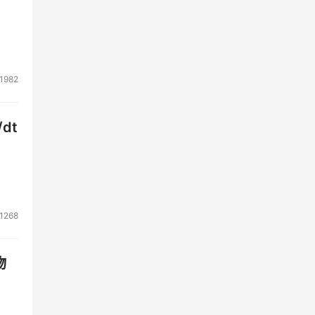
使用
起
的解
1982
dt
，
器
有排
1268
物