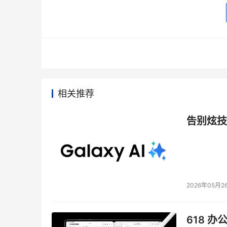
给NetApp带来了高级分布式文件系统架构以及串性
将SpinServer系列产品整合于自身的产品之中
第七名：CNT并购Inrange 
    CNT公司在五月份花费了1.9亿美元现金完
术，扩展了其SAN产品和服务。CNT只花了5
相关推荐
利增长。 
告别炫技
第八名：McData完成了对Sanera的收购
    McData公司在2003年8月份宣布了两笔收
巩固了McDATA在全球最大数据中心核心领导
2026年05月2
第九名：McData 收购Nishan和Sanera
    Nishan系统公司主要生产低端交换机，McD
618 办