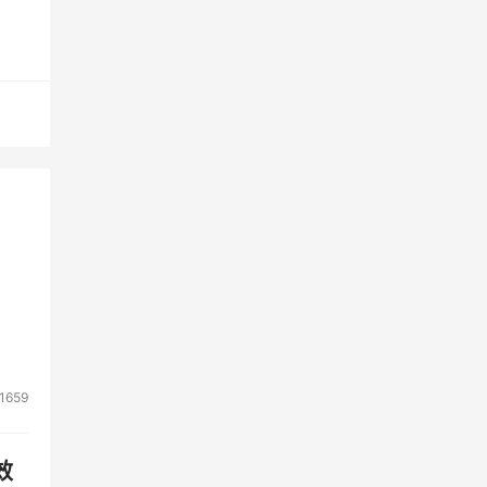
p会
技
盈
一步
1659
效