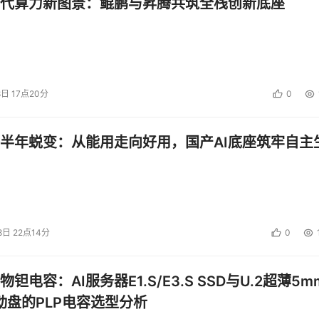
代算力新图景：鲲鹏与昇腾共筑全栈创新底座
8日 17点20分
0
半年蜕变：从能用走向好用，国产AI底座筑牢自主
8日 22点14分
0
钽电容：AI服务器E1.S/E3.S SSD与U.2超薄5m
启动盘的PLP电容选型分析