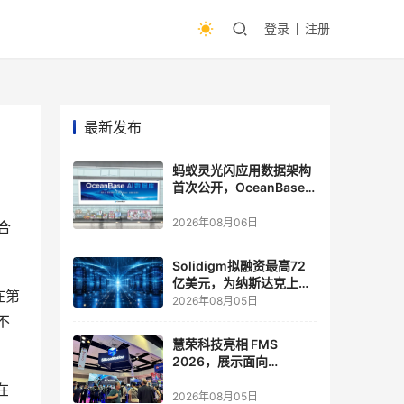
登录
注册
最新发布
蚂蚁灵光闪应用数据架构
首次公开，OceanBase
披露关键实践
2026年08月06日
合
Solidigm拟融资最高72
亿美元，为纳斯达克上市
在第
做准备
2026年08月05日
不
慧荣科技亮相 FMS
2026，展示面向
Agentic AI 应用的新一代
在
存储方案
2026年08月05日