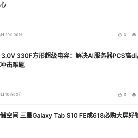
解决方案及网络互联功能推进市场。McDATA的网络互联解决方案
心
网络。这些解决方案还可以将使用不同技术的存储网络互相连接
网，和IP城域网/广域网。没有任何一个厂商可以提供范围如此完整
6日 20点00分
0
 3.0V 330F方形超级电容：解决AI服务器PCS高di/
宣布了这笔交易，然后花很长的时间才完成。这笔收购的金额是6200万美元
扩展了Veritas的软件功能，在其存储管理软件中加入了自动化服务
冲击难题
存储界十大收购和并购事件，还有不少收购进入了我们的视野，只是没
5日 10点00分
0
空间 三星Galaxy Tab S10 FE成618必购大屏好