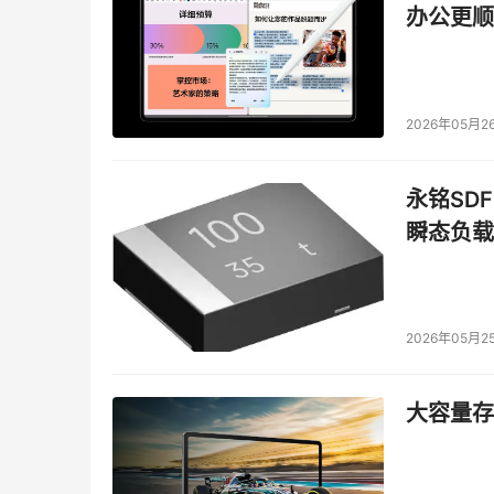
McDATA的发展大计，同时令它能更快的把IP
办公更顺
户可以在不同数据中心、横跨不同地域部署存储
来，这包括光纤通道、iFCP、以太网/IP局域
决方案系列。
2026年05月2
    第十名：Veritas 收购Jareva
永铭SDF
    像收购Precise一样，Veritas首先
宣布于2002年12月，2003年完成收购。并购
瞬态负载
供应功能。 
    以上就是DoSTOR评选出的2003全球
2026年05月2
上十大收购/并购板，这些事件包括：
大容量存储
IBM收购Think Dynamics