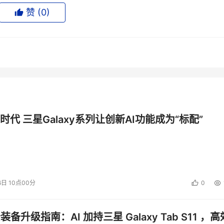
能调节的技术，克服其Data OnTap操作系统的局限。NetAp
赞 (
0
)
，提供数以千T级的串文件服务。 
成了这笔交易，通过这次并购CNT拥有了Inrange的光纤通道控制器
3天便将两家公司整合在一起，并在收购之后的第二个季度体现出了
时代 三星Galaxy系列让创新AI功能成为“标配”
购，对Sanera系统公司的收购花去了1.02亿美元。收购Sanera进
地位，并加速其实现推出实时存储服务基础设施的宏图。
6日 10点00分
0
ata花费了8500万美元将其收入囊中。收购Nishan将加速实现
公装备升级指南：AI 加持三星 Galaxy Tab S11 ，高