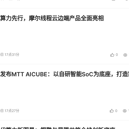
算力先行，摩尔线程云边端产品全面亮相
投资建议。
9日 17点31分
0
发布MTT AICUBE：以自研智能SoC为底座，打造
9日 17点27分
0