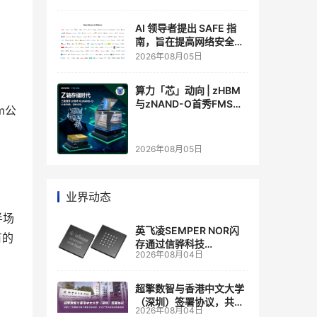
AI 领导者提出 SAFE 指
南，旨在提高网络安全透
明度
2026年08月05日
算力「芯」动向 | zHBM
与zNAND-O首秀FMS
m公
2026 ：三星把HBM叠上
GPU头顶，内存战争换了
个维度，z轴算盘的魅力
2026年08月05日
在哪？
业界动态
半场
英飞凌SEMPER NOR闪
有的
存通过信骅科技
2026年08月04日
AST2700 BMC认证，全
面强化其数据中心服务器
管理
超擎数智与香港中文大学
（深圳）签署协议，共建
2026年08月04日
人工智能和边缘计算联合