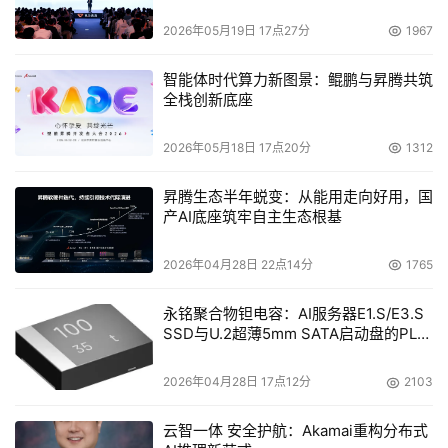
数据寻道时间，企业级SATA硬盘更可以连续数年保持全天
2026年05月19日 17点27分
1967
高性能操作，MTBF长达1千2百万小时！在支持服务方面，
WD SATA Raptor 硬盘具有业界绝无仅有的五年保质期；
智能体时代算力新图景：鲲鹏与昇腾共筑
但是在价格方面，WD SATA Raptor 硬盘却比同档次的并
全栈创新底座
联SCSI企业级硬盘机便宜三分之一之多！
2026年05月18日 17点20分
1312
	
令人期待??发展空间
昇腾生态半年蜕变：从能用走向好用，国
产AI底座筑牢自主生态根基
    其实早在2000年2月希捷就正式发布了业界第一颗
SCSI15,000转Cheetah X15硬盘，但各大厂商却迟迟不愿
2026年04月28日 22点14分
1765
在台式机市场采用万转技术。主要是因为现在提供PC台式
机产品的主要硬盘大厂，如希捷（Seagate）、迈拓
永铭聚合物钽电容：AI服务器E1.S/E3.S
SSD与U.2超薄5mm SATA启动盘的PLP
（Maxtor）等、皆因为其自身还同时拥有着企业级的SCSI
电容选型分析
服务器硬盘市场，并不太愿意看到台式机性能会对其固有的
2026年04月28日 17点12分
2103
SCSI硬盘市场构成威胁。
云智一体 安全护航：Akamai重构分布式
    而在西部数据退出企业级的服务器SCSI硬盘制造之后，