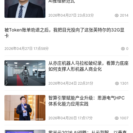
AI推理新范式
其悉心经营的台式机业务取得了非常不错的成绩增长，特别
是其在北美和欧洲市场都占有相当的份额，例如在同微软公
2026年04月27日 23点33分
2014
司庞大的Xbox游戏主机项目上，西部数据也是主力的硬盘
被Token账单劝退之后，我把目光投向了这张英特尔的32G显
提供商之一。目前西部数据已牢牢占据了消费级硬盘市场占
卡
有率的第三名，特别是其高速、大容量产品的ATA/SATA硬
盘产品种类繁多，相关市场份额也居高不下，不论是为其树
2026年04月27日 17点59分
0
立形象还是巩固市场地位方面，都做出了相当的贡献。因此
从亦庄机器人马拉松破纪录，看算力底座
WD将在未来投入大量的精力和财力用于研发和创新SATA
如何支撑人形机器人商业化
硬盘技术，SATA硬盘技术的发展前景良好。
2026年04月24日 22点31分
1301
    因此我们可以毫不怀疑的说，WD SATA Raptor 硬盘是
目前桌面系统硬盘的速度之王，是真正的企业级万转硬盘。
智算引擎赋能产业升级：思源电气HPC
体系化能力应用实践
相信以其优异的品质，超强的质保，以及低廉的价格，WD 
SATA Raptor 将极有可能在将来取代SCSI的大部分市场，
2026年04月20日 17点17分
1007
成为硬盘新技术的代表。
紫光云2026 AI战略：从云到智，以垂直