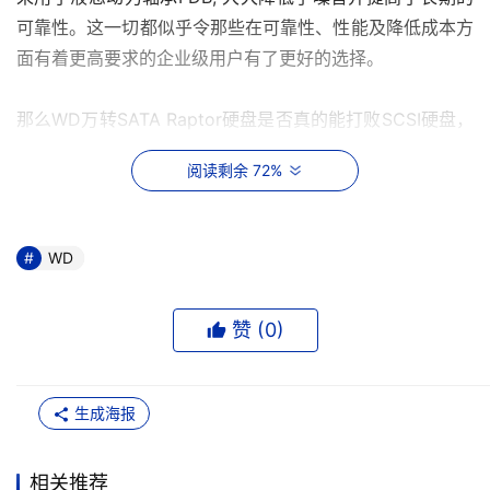
可靠性。这一切都似乎令那些在可靠性、性能及降低成本方
面有着更高要求的企业级用户有了更好的选择。
那么WD万转SATA Raptor硬盘是否真的能打败SCSI硬盘，
成为企业级用户的新宠呢？
阅读剩余 72%
	
最大亮点??速度
WD
    从接口界面来说，WD万转SATA Raptor硬盘目前提供最
高每秒150MB数据传输率，采用点对点的连接架构，并用
丰富的指令集来有效管理硬盘活动和接口资料流，将硬盘性
赞 (
0
)
能和效率提升至系统接口层级。另外，Serial ATA接口采用
一种简化的配线结构，让系统拥有更好的气流转动，并向用
生成海报
户提供更高的设计灵活性和热插拔(hot-plug)能力。搭配
8M缓存的标准配置，这款硬盘在这两项规格均居于未来的
主流硬盘规格。
相关推荐