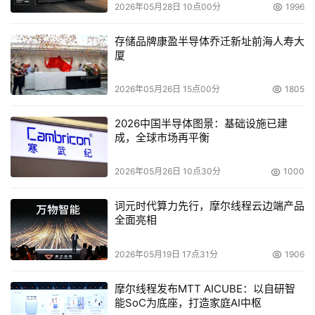
高了设计上的弹性。此外，针脚的减少使得信号传输时干扰
2026年05月28日 10点00分
1996
更小，保证了数据传输的稳定性。
存储品牌康盈半导体乔迁新址前海人寿大
    其次，从客户种类以及应用环境的角度考虑，相当一部
厦
分“RAPTOR”的用户将对硬盘的寿命以及保修提出更高的要
2026年05月26日 15点00分
1805
求，而普通桌面级硬盘50万小时的运转寿命和一年的保换
期不足以满足他们挑剔的眼光。Western Digital为这款硬
2026中国半导体图景：基础设施已建
盘提供长达五年的保修期，并强调它足以连续数年保持全天
成，全球市场再平衡
的高性能操作，其MTBF(平均无故障时间间隔)长达120万小
时，完全保证了企业服务器长时间工作的需求。
2026年05月26日 10点30分
1000
	
词元时代算力先行，摩尔线程云边端产品
杀手锏??价格优势
全面亮相
    虽然长期以来SCSI硬盘利用其性能优势几乎垄断着企业
2026年05月19日 17点31分
1906
级用户的市场，但是它过高的价格也使很多中小企业望而却
步。而西部数据万转SATA Raptor 硬盘则结合了SCSI硬盘
摩尔线程发布MTT AICUBE：以自研智
能SoC为底座，打造家庭AI中枢
的高性能，具有10000RPM的超级转速、及5.2毫秒的平均