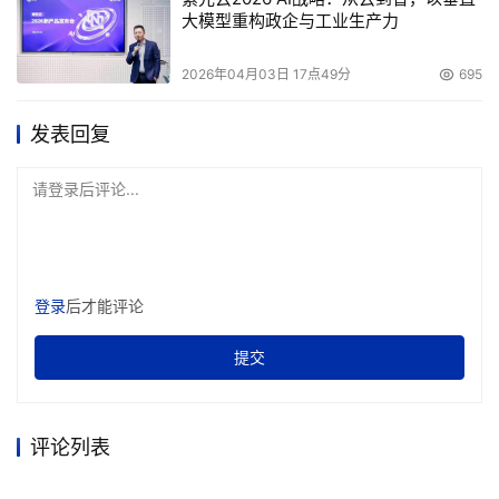
    西部数据公司市场副总裁 Richard E. Rutledge说：“今
大模型重构政企与工业生产力
后几年里，企业存储将发生巨大变化，SATA将成为主要接
口之一。WD Raptor的流行和需求使我们成功地进入这个
2026年04月03日 17点49分
695
市场部分，它与WD Caviar 以及SE SATA硬盘使西部数据
发表回复
成为对企业客户提供范围最广的SATA产品的领先者。”
请登录后评论...
登录
后才能评论
提交
本文来源于DOIT传媒，文章内容仅供参考，不构成投资建议。
评论列表