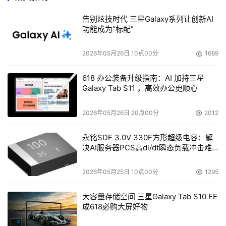
    从主轴转速方面看，WD SATA Raptor硬盘高达10，
告别炫技时代 三星Galaxy系列让创新AI
功能成为“标配”
000转/分钟的主轴转速更是创下桌面级硬盘的新高。虽然
在SCSI硬盘中也还有15K的主轴转速产品，但现今主流的服
2026年05月26日 10点00分
1689
务器市场也仍然是10k主轴转速产品，因此WD SATA 
Raptor完全可以满足大部分企业用户的要求。
618 办公装备升级指南：AI 加持三星
Galaxy Tab S11 ，高效办公更顺心
从磁盘读取速度方面，WD SATA Raptor的平均寻道时间为
5.2毫秒，大大提升了西数硬盘的性能，远胜于普通的7200
2026年05月26日 20点00分
2012
转硬盘通常要9至10毫秒的指标。
	
永铭SDF 3.0V 330F方形超级电容：解
最大保障??稳定
决AI服务器PCS高di/dt瞬态负载冲击难
题
    首先，SATA的连接更便捷、传输更稳定。由于WD 
2026年05月25日 10点00分
1295
SATA Raptor硬盘采用串行方式传送数据，每次只传送一位
大容量存储空间 三星Galaxy Tab S10 FE
数据，可以明显地减少接口的针脚数目。通过串行接口缆线
成618必购大屏好物
与SATA 硬盘连接搭配，使计算机的机箱有更大的空间，提