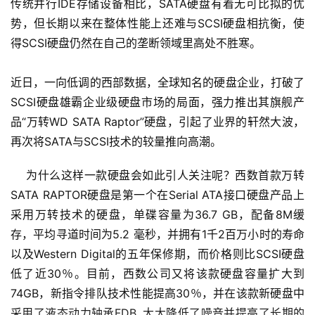
传统并行IDE存储设备相比，SATA硬盘有着无可比拟的优
势，但长期以来在整体性能上还难与SCSI硬盘相抗衡，使
得SCSI硬盘仍然在自己的垄断领域里高处不胜寒。
近日，一向低调的西部数据，全球知名的硬盘企业，打破了
SCSI硬盘雄霸企业级硬盘市场的局面，强力推出其旗舰产
品“万转WD SATA Raptor”硬盘，引起了业界的轩然大波，
再次将SATA与SCSI技术的较量推向高潮。
    为什么这样一款硬盘会如此引人关注呢？西数首款万转
SATA RAPTOR硬盘是第一个在Serial ATA接口硬盘产品上
采用万转技术的硬盘，单碟容量为36.7 GB，配备8M缓
存，平均寻道时间为5.2 毫秒，并拥有1千2百万小时的寿命
以及Western Digital的五年保修期，而价格则比SCSI硬盘
低了近30％。目前，西数公司又将该款硬盘容量扩大到
74GB，新指令排队技术性能提高30％，并在该款新硬盘中
采用了液态动力轴承FDB, 大大降低了噪音并提高了长期的