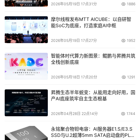
2026年05月19日 17点31分
1886
摩尔线程发布MTT AICUBE：以自研智
能SoC为底座，打造家庭AI中枢
2026年05月19日 17点27分
1952
智能体时代算力新图景：鲲鹏与昇腾共筑
全栈创新底座
2026年05月18日 17点20分
1291
昇腾生态半年蜕变：从能用走向好用，国
产AI底座筑牢自主生态根基
2026年04月28日 22点14分
1744
永铭聚合物钽电容：AI服务器E1.S/E3.S
SSD与U.2超薄5mm SATA启动盘的PLP