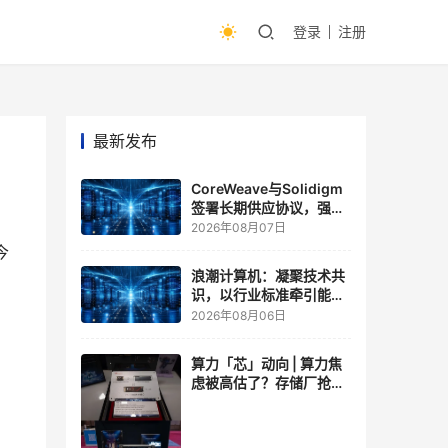
登录
注册
最新发布
CoreWeave与Solidigm
签署长期供应协议，强化
一体化人工智能云平台
2026年08月07日
今
浪潮计算机：凝聚技术共
识，以行业标准牵引能力
跃升
2026年08月06日
算力「芯」动向 | 算力焦
虑被高估了？存储厂抢了
算力厂的戏，江波龙FMS
现场改写端侧AI规则