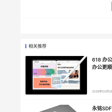
分享，DLNA媒体共享应用程序，S-启动，复制缺少的
星拿手的S-Pen在Win 8系统得以保留，S-No
度。
相关推荐
618 办
办公更顺
2026年05月2
永铭SDF