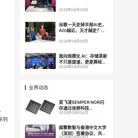
2026年08月06日
谷歌一天走掉半部AI史，
AGI越近，天才越走？大
厂的组织模式，正在拖住
2026年08月06日
自己的研发节奏
面向规模化 AI：存储革新
不只是提速，更是算经济
2026年08月06日
账
业界动态
英飞凌SEMPER NOR闪
存通过信骅科技
小
2026年08月04日
AST2700 BMC认证，全
系列
面强化其数据中心服务器
管理
超擎数智与香港中文大学
（深圳）签署协议，共建
2026年08月04日