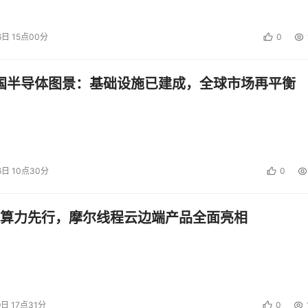
6日 15点00分
0
中国半导体图景：基础设施已建成，全球市场再平衡
发布5系和7系两款平板
6日 10点30分
0
算力先行，摩尔线程云边端产品全面亮相
9日 17点31分
0