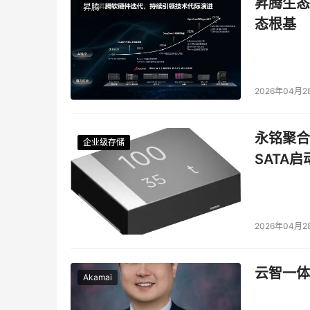
昇腾生态
昇腾
态根基
三星
2026年04月2
本文来源于DOIT传媒，文章内容仅供参考，不构成
永铭聚合物
企业级存储
企业级存储
企业级存储
企业级存储
SATA
2026年04月2
云智一体
Akamai