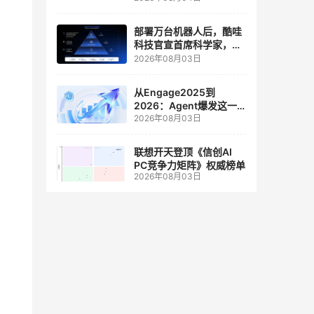
人工智能和边缘计算联合
实验室
部署万台机器人后，酷哇
科技官宣首席科学家，要
让世界模型交付生产力
2026年08月03日
从Engage2025到
2026：Agent爆发这一
2026年08月03日
年，AI CRM 走到哪了
联想开天登顶《信创AI
PC竞争力矩阵》权威榜单
2026年08月03日
到全