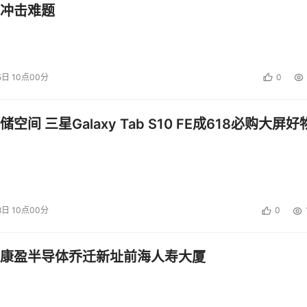
冲击难题
发布5系和7系两款平板
发布时铺货。7系列配置4GB内存，128GB SSD和键盘的版本售价
5日 10点00分
0
B的固态硬盘的版本售价649美元。如果你喜欢，你可以购买99美元
空间 三星Galaxy Tab S10 FE成618必购大屏好
8日 10点00分
0
康盈半导体乔迁新址前海人寿大厦