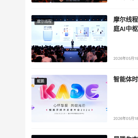
摩尔线程
摩尔线程
庭AI中枢
三星
2026年05月1
智能体时
鲲鹏
鲲鹏
2026年05月1