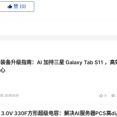
“开始”菜单中的Windows 8的一个小部件，以及eSettings
赞 (
0
)
te等应用都可以在Win 8系统上沿用，笔本身可以识别1024级的压
公装备升级指南：AI 加持三星 Galaxy Tab S11 ，高
心
6日 20点00分
0
 3.0V 330F方形超级电容：解决AI服务器PCS高di/