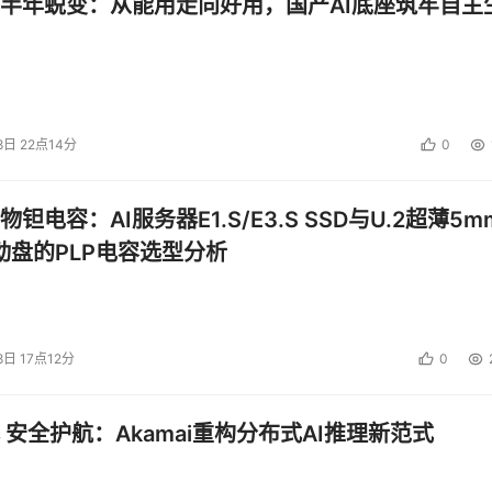
半年蜕变：从能用走向好用，国产AI底座筑牢自主
发布5系和7系两款平板
8日 22点14分
0
投资建议。
钽电容：AI服务器E1.S/E3.S SSD与U.2超薄5m
启动盘的PLP电容选型分析
8日 17点12分
0
 安全护航：Akamai重构分布式AI推理新范式