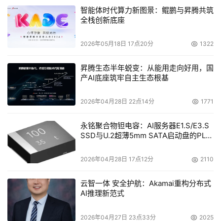
智能体时代算力新图景：鲲鹏与昇腾共筑
全栈创新底座
2026年05月18日 17点20分
1322
昇腾生态半年蜕变：从能用走向好用，国
产AI底座筑牢自主生态根基
2026年04月28日 22点14分
1771
永铭聚合物钽电容：AI服务器E1.S/E3.S
SSD与U.2超薄5mm SATA启动盘的PLP
电容选型分析
2026年04月28日 17点12分
2110
云智一体 安全护航：Akamai重构分布式
AI推理新范式
2026年04月27日 23点33分
2025