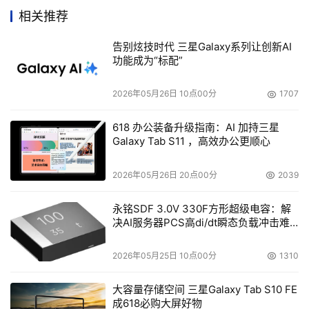
内容与格式的文档。 
相关推荐
?Office PowerPoint 2003：新增了在幻灯片上加注新型智
能标识（Smart Tag）、数字墨水的功能，以及新增了同义
告别炫技时代 三星Galaxy系列让创新AI
功能成为“标配”
辞典查询功能、播放列表格式、全屏播放视频影像及
“Package For CD”功能。 
2026年05月26日 10点00分
1707
?Office Access 2003：可从应用程序直接备份Jet数据
库。若将自动修正功能设为有效，可以使用新型智能标识来
618 办公装备升级指南：AI 加持三星
Galaxy Tab S11 ，高效办公更顺心
修正输入数据。可方便地查找当前对象或已删除对象的对象
关系。 
2026年05月26日 20点00分
2039
?Windows SharePoint Services：该软件能生成Web网
站，让文档编辑者能共享文档协同作业。 
永铭SDF 3.0V 330F方形超级电容：解
?Office Online Services：改进了在线界面，对Office 
决AI服务器PCS高di/dt瞬态负载冲击难
题
Web服务功能进行了追加和完善，并将这些功能完美地整合
2026年05月25日 10点00分
1310
在一起。 

大容量存储空间 三星Galaxy Tab S10 FE
成618必购大屏好物