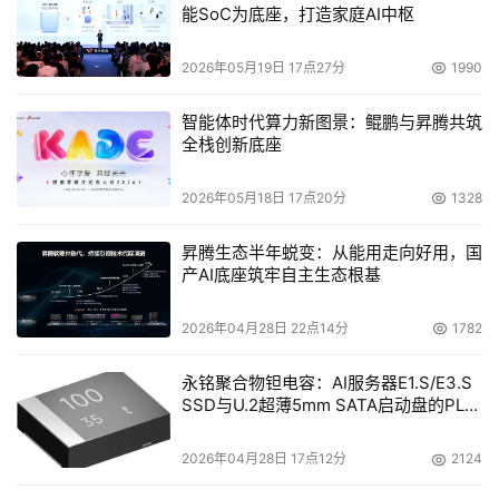
能SoC为底座，打造家庭AI中枢
2026年05月19日 17点27分
1990
智能体时代算力新图景：鲲鹏与昇腾共筑
全栈创新底座
2026年05月18日 17点20分
1328
昇腾生态半年蜕变：从能用走向好用，国
产AI底座筑牢自主生态根基
2026年04月28日 22点14分
1782
永铭聚合物钽电容：AI服务器E1.S/E3.S
SSD与U.2超薄5mm SATA启动盘的PLP
电容选型分析
2026年04月28日 17点12分
2124