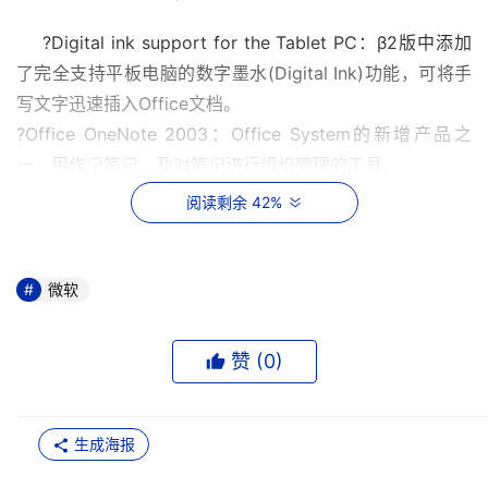
    ?Digital ink support for the Tablet PC：β2版中添加
了完全支持平板电脑的数字墨水(Digital Ink)功能，可将手
写文字迅速插入Office文档。 
?Office OneNote 2003：Office System的新增产品之
一，用作记笔记，及对笔记进行组织管理的工具。 
?Office InfoPath 2003：可控制信息搜集过程并提高效
阅读剩余 42%
率，可使集团公司与下属公司间共享业务流程与公司数据。
它直接支持XML（Extensible Markup Language）、XML 
Web服务、用户定义的XML Schema，可在漂亮的界面上
微软
交互处理动态变化数据。 
?Office Outlook 2003：是新添加了垃圾邮件应对功能、
赞 (
0
)
扩展了计划任务功能的电子邮件及PIM（个人信息管理）软
件。 
?Office Word 2003：新增了数字版权管理功能、使用XML
生成海报
文档与数字墨水的功能等。可以制作向他人发送的不能改变