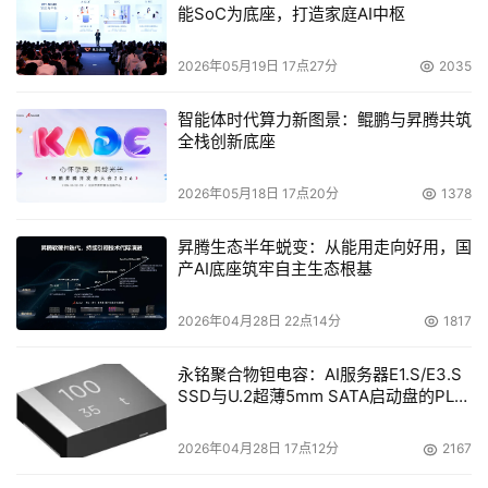
能SoC为底座，打造家庭AI中枢
2026年05月19日 17点27分
2035
智能体时代算力新图景：鲲鹏与昇腾共筑
全栈创新底座
2026年05月18日 17点20分
1378
昇腾生态半年蜕变：从能用走向好用，国
产AI底座筑牢自主生态根基
2026年04月28日 22点14分
1817
永铭聚合物钽电容：AI服务器E1.S/E3.S
SSD与U.2超薄5mm SATA启动盘的PLP
电容选型分析
2026年04月28日 17点12分
2167