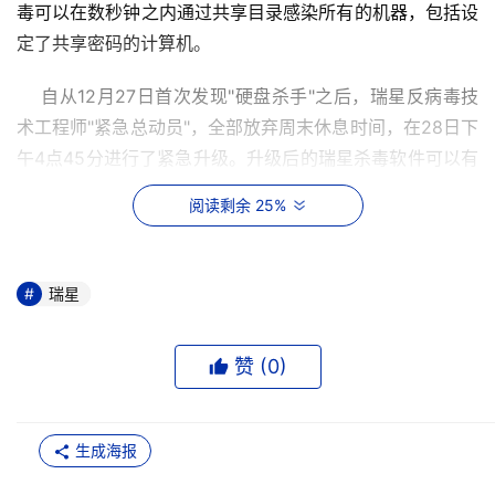
毒可以在数秒钟之内通过共享目录感染所有的机器，包括设
定了共享密码的计算机。
    自从12月27日首次发现"硬盘杀手"之后，瑞星反病毒技
术工程师"紧急总动员"，全部放弃周末休息时间，在28日下
午4点45分进行了紧急升级。升级后的瑞星杀毒软件可以有
效防范"硬盘杀手"及其变种，请瑞星用户迅速登陆瑞星网站
阅读剩余 25%
进行升级。
    对于使用上述操作系统而且没有下载补丁程序的用户，
瑞星
可以到以下网站下载补丁程序：
    http://www.microsoft.com/technet/security/bulletin/
赞 (
0
)
MS00-072.asp.
    对于没有安装相应的杀毒软件的用户，一旦启动机器时
生成海报
发现异常情况，必须马上关机，不要再作任何操作，然后尽