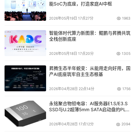
能SoC为底座，打造家庭AI中枢
2026年05月19日 17点27分
1963
智能体时代算力新图景：鲲鹏与昇腾共筑
全栈创新底座
2026年05月18日 17点20分
1305
昇腾生态半年蜕变：从能用走向好用，国
产AI底座筑牢自主生态根基
2026年04月28日 22点14分
1756
永铭聚合物钽电容：AI服务器E1.S/E3.S
SSD与U.2超薄5mm SATA启动盘的PLP
电容选型分析
2026年04月28日 17点12分
2094