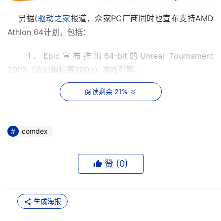
    另据(
驱动之家
报道，众家PC厂商同时也宣布支持AMD 
Athlon 64计划，包括：
    1、Epic宣布推出64-bit的Unreal Tournament 
2003（虚幻锦标赛2003）游戏引擎。
2、Hammer（包含Athlon 64和Opteron）的产率在1个月
阅读剩余 21%
之前就达到了50%以上。
3、nVIDIA现场展示了400MHz和800MHz外频的nForce2
芯片组和主机板样品，前者支持400MHz外频的Athlon XP 
comdex
Barton处理器，后者支持2003年第一季度末推出的Athlon 
64处理器。 
赞 (
0
)
4、IBM展示了基于Operton处理器的DB2 
5、星球大战下一代电影的数字开发平台将基于Athlon 64
处理器. 

生成海报