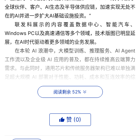
全球伙伴、客户、AI生态及半导体供应链，加速实现无处不
在的AI并进一步扩大AI基础设施投资。”
联发科展示的内容覆盖数据中心、智能汽车、
Windows PC以及高速通信等多个领域，技术版图已明显延
展，在AI时代驱动着更多领域的业务发展。
在本轮 AI 浪潮中，大模型训练、推理服务、AI Agent 
工作流以及企业级 AI 应用的普及，都在持续推高云端算力
需求。与此同时，通用芯片和传统服务器架构已难以单独满
足超大规模 AI 部署对于性能、功耗、成本和互连效率的综
合要求。联发科在云端AI基础设施领域已重点布局。根据联
阅读剩余 52%
发科近期法说会信息，其首个AI加速器ASIC项目将如期进
入量产，预计2026年营收贡献约20亿美元，2027年有望
攀升至数十亿美元规模；另一AI加速器ASIC项目则以2027
赞 (
0
)
年底前进入量产为目标推进。这意味着，数据中心业务正迅
速成为联发科新的规模增长引擎。