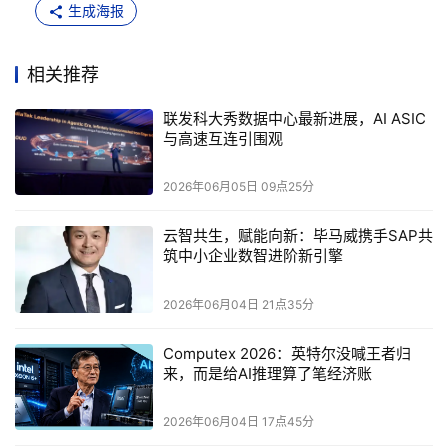
生成海报
相关推荐
联发科大秀数据中心最新进展，AI ASIC
与高速互连引围观
2026年06月05日 09点25分
云智共生，赋能向新：毕马威携手SAP共
筑中小企业数智进阶新引擎
在Computex 2026展台上，联发科集中展示了云端AI
基础设施的完整技术图景。联发科的数据中心解决方案已超
2026年06月04日 21点35分
越单一零组件供应，覆盖客制化 ASIC 与 XPU 设计、
Computex 2026：英特尔没喊王者归
2.5D/3.5D 先进封装、高速互连技术以及机柜级整合的端到
来，而是给AI推理算了笔经济账
端 AI 数据中心平台，，将 AI 扩展的底层架构创新整合至单
一系统，在每瓦算力、整体功耗、建设和运营成本、AI工厂
2026年06月04日 17点45分
部署效率之间取得最优解。