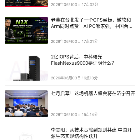
2026年06月03日 17点32分
耗的路径选择。
从首个AI加速器ASIC项目进入量产并贡献约20亿美元
老黄在台北发了一个GPS坐标，微软和
营收，到下一代ASIC项目持续推进，再到400Gbps CPO和
Arm同时点赞！AI PC哪家强，中国台北
MicroLED硅光子互连技术的集中亮相，联发科在
见真章
Computex 2026上所展示的，已远不止一家终端芯片公司
2026年06月03日 17点01分
的传统边界。
2亿IOPS背后，中科曙光
当AI数据中心的大规模建设从“拼算力规模”进入“拼每瓦
FlashNexus9000要证明什么？
性能与系统效率”的新阶段，联发科以端到端的平台整合能
力与硅光子前瞻布局，已成功嵌入AI算力底座的核心供应
2026年06月03日 16点10分
链。从AI ASIC量产到光互连技术落地，这不仅是一次业务
版图的扩张，更是一场由AI驱动的公司级转型。随着数据中
七月启幕！这场机器人盛会将在济宁召开
心业务持续放量，这一板块将成为联发科下一阶段增长最具
确定性的核心引擎之一。
2026年06月03日 15点14分
李昊阳：从技术贡献到规则共建 中国开
源生态实现结构性跃升