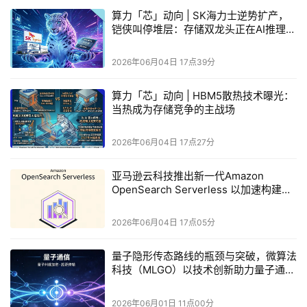
算力「芯」动向 | SK海力士逆势扩产，
铠侠叫停堆层：存储双龙头正在AI推理赛
道下重注
2026年06月04日 17点39分
算力「芯」动向 | HBM5散热技术曝光：
当热成为存储竞争的主战场
2026年06月04日 17点27分
亚马逊云科技推出新一代Amazon
OpenSearch Serverless 以加速构建
Agent AI应用
尤其是在 AI 数据中心进入大规模建设阶段后，单纯堆
叠算力已经不再是唯一答案。如何提升每瓦性能，如何降低
2026年06月04日 17点05分
互连瓶颈，如何在更高密度系统中维持带宽与能效，正在成
量子隐形传态路线的瓶颈与突破，微算法
为下一阶段 AI 基础设施竞争的关键。
科技（MLGO）以技术创新助力量子通信
联发科现场展出了高达400Gbps/fiber带宽速率的共封
长距离组网
装光学（CPO）技术，可大幅缩短电信号传输路径以压缩延
2026年06月01日 11点00分