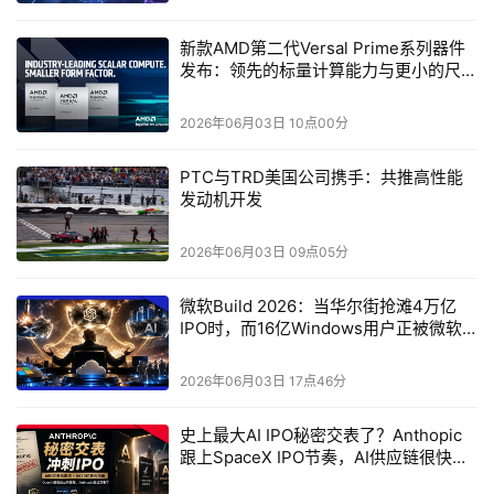
迟与功耗，为高密度 AI 计算集群提供更高效的互连方案。
新款AMD第二代Versal Prime系列器件
与此同时，联发科还展出的还有可应用于数据中心互连有源
发布：领先的标量计算能力与更小的尺寸
光缆（AOC）的MicroLED光学技术应用。该方案能以单晶
规格
形式整合至与现有设备相容的CMOS收发器中，兼具铜线般
2026年06月03日 10点00分
的可靠性和降低50%功耗的优势。
PTC与TRD美国公司携手：共推高性能
发动机开发
2026年06月03日 09点05分
微软Build 2026：当华尔街抢滩4万亿
IPO时，而16亿Windows用户正被微软
一夜带飞梭哈Agent时代
2026年06月03日 17点46分
史上最大AI IPO秘密交表了？Anthopic
未来，这一技术还可延伸至 CPO 与近封装光学等场
跟上SpaceX IPO节奏，AI供应链很快又
要洗牌了
景，为下一代数据中心内部的高速光互连提供更灵活、低功