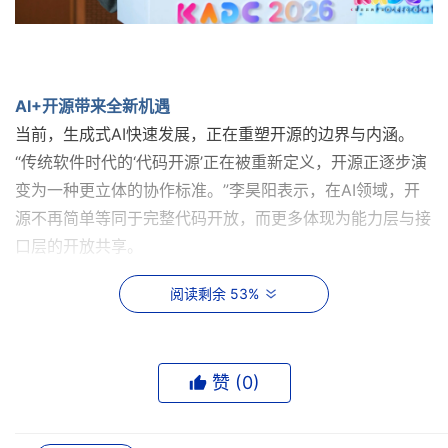
AI+开源带来全新机遇
当前，生成式AI快速发展，正在重塑开源的边界与内涵。
“传统软件时代的‘代码开源’正在被重新定义，开源正逐步演
变为一种更立体的协作标准。”李昊阳表示，在AI领域，开
源不再简单等同于完整代码开放，而更多体现为能力层与接
口层的开放共享。
这一变化为开发者带来新机遇，也提出更高要求。在他看
阅读剩余 53%
来，一个可持续的开源生态，离不开真实用户、企业参与与
开发者贡献三大核心要素：企业提供资源与投入，开发者持
续贡献技术，用户反馈真实需求，三者形成正向循环，推动
赞 (
0
)
生态持续演进。
在这一体系中，开发者在开源体系中的成长路径也具有清晰
的阶梯性：从贡献者（Contributor）、评审者