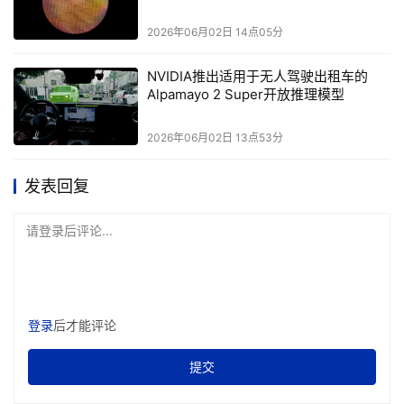
2026年06月02日 14点05分
NVIDIA推出适用于无人驾驶出租车的
Alpamayo 2 Super开放推理模型
2026年06月02日 13点53分
发表回复
请登录后评论...
登录
后才能评论
提交