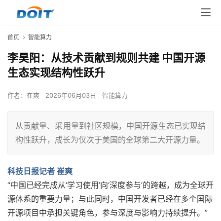
首页
智能算力
李昊阳：从技术贡献到规则共建 中国开源
生态实现结构性跃升
作者：
崔爽
2026年06月03日
智能算力
从贡献量、采用量到社区规模，中国开源生态已实现结
构性跃升，成长为仅次于美国的全球第二大开源力量。
科技日报记者 崔爽
“中国已经完成从‘学习使用’向‘深度参与’的跨越，成为全球开
源体系的重要力量；与此同时，中国开发者已经在多个国际
开源项目中承担关键角色，参与深度与影响力持续提升。”