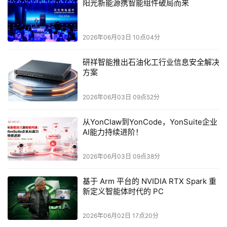
阳光新能源携智能组件破局而来
创新支撑。微算法科技（NASDAQ:MLGO）立足自身技
术优势，深耕量子隐形传态算法优化与工程化适配，针对
性解决各路线的核心痛点，推动技术从实验室走向产业落
2026年06月03日 10点04分
地，为量子通信长距离组网打破瓶颈、实现规模化发展提
研祥智能推出石油化工行业信息安全解决
供了重要保障。
方案
2026年06月03日 09点52分
从YonClaw到YonCode，YonSuite企业
AI能力持续进阶！
本文来源于DOIT传媒，文章内容仅供参考，不构成投资建议。
2026年06月03日 09点38分
基于 Arm 平台的 NVIDIA RTX Spark 重
新定义智能体时代的 PC
2026年06月02日 17点20分