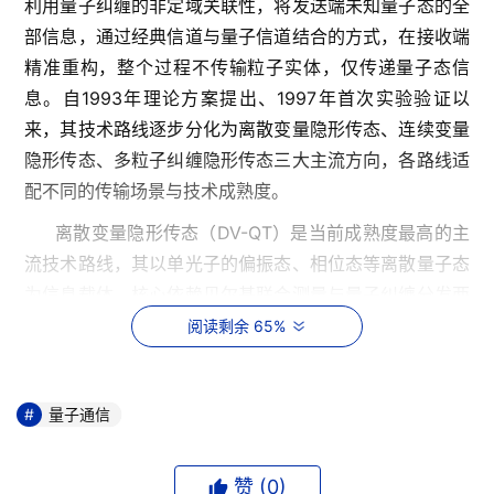
利用量子纠缠的非定域关联性，将发送端未知量子态的全
部信息，通过经典信道与量子信道结合的方式，在接收端
精准重构，整个过程不传输粒子实体，仅传递量子态信
息。自1993年理论方案提出、1997年首次实验验证以
来，其技术路线逐步分化为离散变量隐形传态、连续变量
隐形传态、多粒子纠缠隐形传态三大主流方向，各路线适
配不同的传输场景与技术成熟度。
离散变量隐形传态（DV-QT）是当前成熟度最高的主
流技术路线，其以单光子的偏振态、相位态等离散量子态
为信息载体，核心依赖贝尔基联合测量与量子纠缠分发两
大核心技术。单光子偏振编码协议是最早商用化的协议，
阅读剩余 65%
以光子水平/垂直偏振态编码，结构简单、抗噪性强，适
配光纤与自由空间信道，墨子号量子卫星、京沪干线均采
量子通信
用该协议实现千公里级隐形传态验证。相位编码协议以光
子相位差编码量子态，相比偏振编码，抗振动干扰能力更
强，适合长距离光纤传输，是城域量子通信的主流方案，
赞 (
0
)