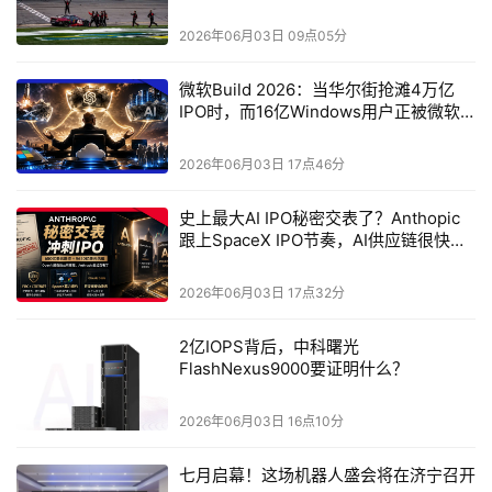
分量实现量子态传输，本质是量子态的连续变量映射重
2026年06月03日 09点05分
构。该技术路线的主流协议为GG02协议（BB84的连续变
量衍生版），通过相干态的正交分量编码，适配量子-经
微软Build 2026：当华尔街抢滩4万亿
IPO时，而16亿Windows用户正被微软
典共纤传输场景。该路线的优势是兼容经典光通信系统、
一夜带飞梭哈Agent时代
设备成本低、城域短距离传输速率高、易集成化，适合数
2026年06月03日 17点46分
据中心加密、城域物联网量子安全传输等场景；短板是抗
噪声能力弱、远距离量子态保真度陡降、安全论证复杂，
史上最大AI IPO秘密交表了？Anthopic
跟上SpaceX IPO节奏，AI供应链很快又
暂不适合长距离骨干网传输。微算法科技
要洗牌了
（NASDAQ:MLGO）聚焦连续变量方案的实用化瓶颈，
2026年06月03日 17点32分
发力协议轻量化与共纤传输适配，着重提升连续变量系统
的信息承载效率与安全强度
2亿IOPS背后，中科曙光
FlashNexus9000要证明什么？
多粒子纠缠隐形传态是复杂量子态传输的最前沿路
线，单粒子隐形传态仅能传输单个量子比特信息，无法满
2026年06月03日 16点10分
足分布式量子计算、量子传感组网等场景对复杂量子态
（多粒子纠缠态）传输的需求。多粒子纠缠隐形传态的核
七月启幕！这场机器人盛会将在济宁召开