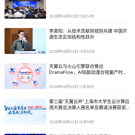
心是构建多粒子纠缠簇态，通过多节点协同的贝尔基测量
与纠缠交换，实现N个粒子纠缠态的跨节点传输。其技术
2026年06月03日 15点14分
难点在于多粒子纠缠的制备、分发与同步测量，需要突破
多通道量子态调控与噪声抑制技术。多粒子纠缠隐形传态
李昊阳：从技术贡献到规则共建 中国开
的优势是可传输复杂量子态、支撑大规模量子网络构建、
源生态实现结构性跃升
适配量子计算与量子传感融合场景；而短板是技术成熟度
2026年06月03日 14点05分
低、多粒子纠缠制备效率低、设备复杂度极高、成本昂
贵，目前仅处于实验室验证阶段。微算法科技
天翼云与火山引擎联合推出
（NASDAQ:MLGO）深耕分布式量子计算、量子传感组
DramaFlow，AI短剧动漫合规量产时代
网的复杂量子态传输需求，积极探索多粒子纠缠簇态制备
来了！
与协同测量的算法优化。
2026年06月03日 11点26分
量子隐形传态的技术演进，是量子通信实现长距离、
第三届“天翼云杯”上海市大学生云计算应
广覆盖组网的关键前提，三大主流技术路线的差异化发
用大赛总决赛入围名单及赛道决赛获奖名
单公示
展，为不同场景的应用落地提供了多元选择。从离散变量
2026年06月03日 10点19分
的千公里级验证到连续变量的城域低成本部署，再到多粒
子纠缠的前沿探索，每一步技术突破都离不开底层算法的