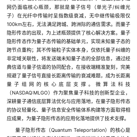
网仍面临核心瓶颈，那就是量子信号（单光子/纠缠光
子）在光纤中传输时呈指数级衰减，无中继传输极限仅
100km左右，无法满足跨城、跨洲际的通信需求。而量子
隐形传态的出现，为上述瓶颈提供了核心解决方案。量子
隐形传态作为量子态传输的基础单元，实现未知量子态的
跨节点重构；其不传输粒子实体本身，仅依托量子纠缠的
非定域关联性，将发送端未知量子态的全部信息，通过经
典信道与量子信道的协同配合，在接收端精准复刻，完美
规避了量子信号直接长距离传输的衰减难题，成为长距离
量子组网的核心底层支撑。微算法科技
（NASDAQ:MLGO）作为聚焦量子科技的创新型企业，
深耕量子通信底层算法优化与应用落地，在量子隐形传态
的协议轻量化、量子信息安全传输体系构建等方面取得相
应成果，为量子隐形传态的应用化落地提供了技术支撑。
量子隐形传态（Quantum Teleportation）的核心是