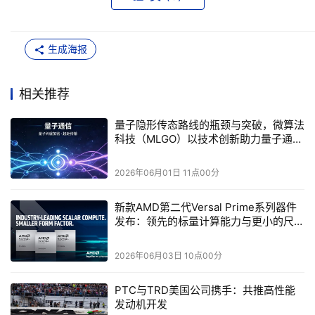
但对相位同步精度要求极高。路径编码协议利用光子传输
路径的叠加态编码，空间自由度高，但易受光纤弯曲、损
耗影响，多用于实验室原理验证。离散变量隐形传态的优
生成海报
势在于技术成熟度最高、量子态保真度高、适配场景广、
安全等级强等，是当前唯一实现千公里级传输的隐形传态
相关推荐
路线；短板则是单光子源制备难度大、传输速率低、远距
量子隐形传态路线的瓶颈与突破，微算法
依赖中继、设备成本高。微算法科技
科技（MLGO）以技术创新助力量子通信
（NASDAQ:MLGO）针对偏振编码、相位编码等主流协
长距离组网
议的工程化痛点，重点优化量子态调控与噪声补偿算法，
2026年06月01日 11点00分
降低部署门槛与成本，推动偏振编码协议在更多地面骨干
节点的规模化复用。
新款AMD第二代Versal Prime系列器件
发布：领先的标量计算能力与更小的尺寸
连续变量隐形传态（CV-QT）是兼容经典通信的低成
规格
本路线，其以相干态光场的振幅、相位等连续量子变量为
2026年06月03日 10点00分
信息载体，基于零差/外差探测技术替代单光子探测，无
PTC与TRD美国公司携手：共推高性能
需单光子源，直接利用经典光通信的光电探测器即可实现
发动机开发
测量。其核心依赖高斯纠缠态分发，通过测量光场的正交