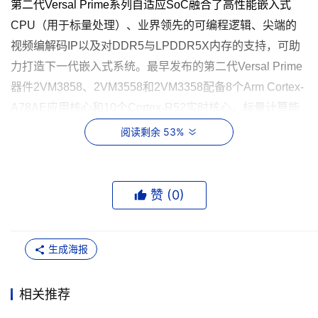
第二代
Versal Prime
系列自适应
SoC
融合了高性能嵌入式
CPU
（用于标量处理）、业界领先的可编程逻辑、尖端的
视频编解码
IP
以及对
DDR5
与
LPDDR5X
内存的支持，可助
力打造下一代嵌入式系统。最早发布的第二代
Versal Prime
器件
2VM3858
、
2VM3558
和
2VM3358
配备
8
个
Arm Cortex-
A78AE
应用核心和
10
个
Cortex-R52
实时核心，标量计算能
力最高可达前代
Versal
或
Zynq UltraScale+
自适应
SoC
的
10
阅读剩余 53%
倍
1,2
。尽管这种算力水平对机器人等涉及复杂算法、决策
和控制的应用极具吸引力，但也会带来尺寸和资源方面的取
舍，因而并不适用于所有用例。
赞 (
0
)
Versal2VM3454
、
2VM3254
和
2VM3104
器件以及此前发布
的
Versal2VM3654
器件均采用优化的处理系统（
PS
），该
生成海报
系统具备
4
个
Cortex-A78AE
应用核心、
6
个
Arm Cortex-R52
实时核心以及更小的
Arm Mali™-G78AE GPU
。与现有
相关推荐
AMD
自适应
SoC
相比，这些器件的标量计算能力最高可达
5