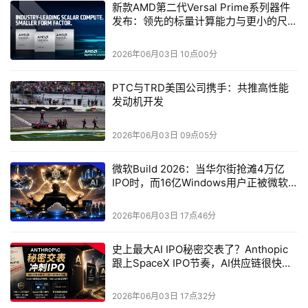
新款AMD第二代Versal Prime系列器件
倍
3,4
，并且在当前市场上具备明显优势。此外，这些器件
发布：领先的标量计算能力与更小的尺寸
还为面积受限的应用带来提供了多项优势：
规格
2026年06月03日 10点00分
——Versal2VM3254
和
2VM3104
器件提供
23
毫米
x23
毫米
封装选项，比此前第二代
Versal Prime
系列的最小封装尺寸
PTC与TRD美国公司携手：共推高性能
发动机开发
缩小了
27%
；
2026年06月03日 09点05分
——
与尺寸相近的
8
核第二代
Versal Prime
系列器件相比，
每平方毫米可编程逻辑单元更多。
微软Build 2026：当华尔街抢滩4万亿
IPO时，而16亿Windows用户正被微软
可扩展，满足嵌入式系统不断演进的需求
一夜带飞梭哈Agent时代
2026年06月03日 17点46分
AMD
在设计第二代
Versal Prime
系列自适应
SoC
时充分考虑
了可扩展性。通用的处理系统架构结合更广泛的器件密度和
史上最大AI IPO秘密交表了？Anthopic
跟上SpaceX IPO节奏，AI供应链很快又
封装尺寸选择，使客户能够在每款产品中取得性能、功耗和
要洗牌了
尺寸的恰当平衡，同时最大限度实现软件与
IP
复用。此外，
2026年06月03日 17点32分
AMD
还提供采用通用封装的
Versal2VM3654
、
2VM3454
、