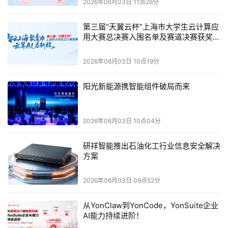
2026年06月03日 11点26分
计工具现已推出。对于有意在
2027
年上市前提前体验
Versal2VM3254
或
2VM3104
器件的客户，这些器件可谓理
第三届“天翼云杯”上海市大学生云计算应
用大赛总决赛入围名单及赛道决赛获奖名
想切入点。
单公示
2026年06月03日 10点19分
阳光新能源携智能组件破局而来
本文来源于DOIT传媒，文章内容仅供参考，不构成投资建议。
2026年06月03日 10点04分
研祥智能推出石油化工行业信息安全解决
方案
2026年06月03日 09点52分
从YonClaw到YonCode，YonSuite企业
AI能力持续进阶！