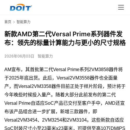
首页
智能算力
新款AMD第二代Versal Prime系列器件发
布：领先的标量计算能力与更小的尺寸规格
2026年06月03日
智能算力
AM
宣布，其首批第二代
Versal Prime
系列
2VM3858
器件将
于
2025
年底出货。此后，
Versal2VM3558
器件也全面量
产，而
Versal2VM3358
器件目前正处于样片阶段，预计将于
今年晚些时候投入量产。随着大部分此前发布的第二代
Versal Prime
自适应
SoC
产品已交付至客户手中，
AMD
还宣
布该产品组合进一步扩展，新增三款器件，即
Versal2VM3454
、
2VM3254
和
2VM3104
。这些新款自适应
SoC
封装尺寸小至
23
毫米
x23
毫米，可提供至高
10
万
DMIPS