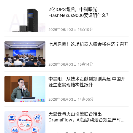
2VM3254
和
2VM3104
器件，使板级设计人员能够构建支持
2亿IOPS背后，中科曙光
FlashNexus9000要证明什么？
上述四款中任意器件的单一硬件平台。这种迁移路径为客户
提供了灵活性，无需更新其
PCB
设计即可为每个应用选择最
2026年06月03日 16点10分
优器件。凭借这些能力，第二代
Versal Prime
系列器件能够
提高工程效率并缩短产品上市进程，尤其是在系统需求不断
七月启幕！这场机器人盛会将在济宁召开
演进的情况下。
2026年06月03日 15点14分
李昊阳：从技术贡献到规则共建 中国开
源生态实现结构性跃升
2026年06月03日 14点05分
即刻体验早期设计工具
天翼云与火山引擎联合推出
DramaFlow，AI短剧动漫合规量产时代
第二代
Versal Prime
系列
2VM3654
和
2VM3454
自适应
SoC
来了！
将于今年晚些时候启动样片，
Versal2VM3654
的早期访问设