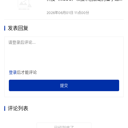
中，同时依然可以达到接近物理网络上限的存储带宽。
长距离组网
2026年06月01日 11点00分
创新二：Layerwise流水线加载，将IO延迟完全隐藏于
GPU计算时间
发表回复
针对Transformer模型逐层顺序计算的核心运行特性，
请登录后评论...
WQS基于其对随机小IO的优化设计，完美应用了Layerwise
流水线加载技术，实现了KV Cache IO操作与GPU计算的完
全重叠，从加载逻辑上最大化压缩整体处理时间。传统KV
Cache加载方式需在计算开始前一次性加载整个会话的KV快
登录
后才能评论
照，总耗时为KV Cache数据加载时间与计算时间之和，而
提交
WQS则利用模型逐层计算的时间窗口，在GPU计算第i层KV
数据的同时，异步从存储中预取第i+1层的KV块，当GPU完
成当前层计算、准备进入下一层时，对应的KV数据已提前
评论列表
加载完毕，让IO延迟被完全隐藏在GPU计算时间内，系统总
耗时趋近于GPU纯计算时间。
已经到底了