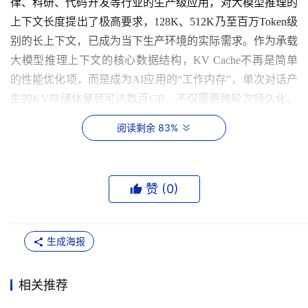
律、科研、代码开发等行业的生产级应用，对大模型推理的
上下文长度提出了极高要求，128K、512K乃至百万Token级
别的长上下文，已成为当下生产环境的实际需求。作为承载
大模型推理上下文的核心数据结构，KV Cache不再是简单
的性能优化项，而是成为AI应用的“工作内存”，单次对话产
生的KV存储体量就可达数百GB，不仅需要跨轮次持久化、
跨节点共享，更要具备极致的访问速度，避免让GPU陷入等
阅读剩余 83%
待。 然而，传统存储方案却难以适配Agent AI时代的KV
Cache需求：
赞 (
0
)
仅依靠GPU HBM存储受限于物理容量，面对高并发长
上下文场景极易耗尽
生成海报
扩展至系统DRAM虽提升了容量，但是提升的容量仍然
有限，并且成本高昂且无法实现真正的跨节点共享
相关推荐
基于分布式文件系统的外置存储方案则存在结构性IO模