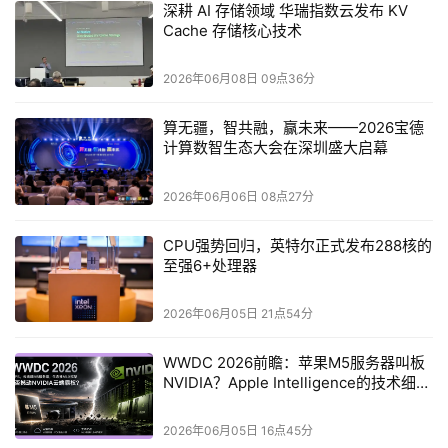
式不匹配，对KV Cache的小型随机IO处理效率低下等问
深耕 AI 存储领域 华瑞指数云发布 KV
Cache 存储核心技术
题，导致被迫采用很大的chunk进行大块读写，降低了缓存
命中率，同时导致了比较大的时延开销
2026年06月08日 09点36分
在此背景下，华瑞指数云WQS系统从底层架构出发，
算无疆，智共融，赢未来——2026宝德
完全按照AI推理的实际运行逻辑和IO特征设计，成为一款真
计算数智生态大会在深圳盛大启幕
正适配Agent AI时代的AI原生分布式KV Cache存储产品。
2026年06月06日 08点27分
华瑞指数云WQS是一款以“解决KV Cache内存墙问题”
为核心的分布式KV存储系统，核心定位为AI推理场景的专
CPU强势回归，英特尔正式发布288核的
至强6+处理器
用上下文存储层，精准契合英伟达 CMX 架构对 G3.5 层的
技术定位与能力要求，可直接作为GPU HBM的透明延伸，
2026年06月05日 21点54分
实现KV Cache的高效、弹性、低成本存储与管理。不同于
传统存储方案对通用架构的适配改造，WQS从设计之初就
WWDC 2026前瞻：苹果M5服务器叫板
NVIDIA？Apple Intelligence的技术细节
深度贴合KV Cache的技术特性，
构建了AI原生KV接口与
即将释放
KV Engine、Layerwise流水线加载、DPU原生架构三大协
2026年06月05日 16点45分
同工作的技术支柱，
从数据访问和IO处理模式、加载逻辑、