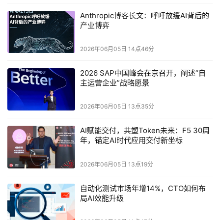
硬件部署三个维度，彻底解决传统方案的结构性痛点，打造
Anthropic博客长文：呼吁放缓AI背后的
出适配KV Cache小型随机IO特性的全链路优化体系。
产业博弈
2026年06月05日 14点46分
2026 SAP中国峰会在京召开，阐述“自
主运营企业”战略愿景
2026年06月05日 13点35分
AI赋能交付，共塑Token未来：F5 30周
年，锚定AI时代应用交付新坐标
2026年06月05日 13点19分
创新一：AI原生KV接口与KV Engine，彻底消除文件
系统冗余开销
自动化测试市场年增14%，CTO如何布
局AI效能升级
WQS打造的AI原生KV接口与分布式KV Engine，是其