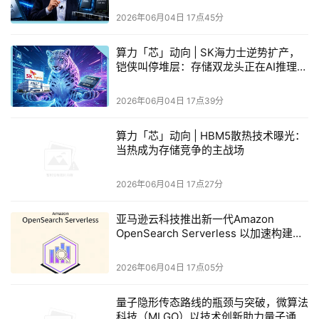
定的高带宽性能，彻底摆脱了传统分布式文件系统在随机小
2026年06月04日 17点45分
IO场景下带宽断崖式下跌的问题，为生产环境中的极致性能
算力「芯」动向 | SK海力士逆势扩产，
奠定了路径基础。
铠侠叫停堆层：存储双龙头正在AI推理赛
道下重注
WQS 的原生KV能力甚至带来了KV Cache上下文管理
2026年06月04日 17点39分
的设计哲学的根本转变：当使用分布式文件系统作为KV
Cache后端时，每次 IO 都很昂贵，因此整个系统的设计哲学
算力「芯」动向 | HBM5散热技术曝光：
当热成为存储竞争的主战场
是：最小化 IO 次数，保证高带宽。这意味着被迫使用大
chunk——256 个 Token，让每次 IO 携带 10MB 或更多数
2026年06月04日 17点27分
据，这样才能满足KV Cache要求的高存储带宽的需求；而
基于 WQS 的原生KV能力，存储系统在小IO时的带宽不再
亚马逊云科技推出新一代Amazon
是瓶颈，设计哲学变成了：达到更高的缓存命中率，实现更
OpenSearch Serverless 以加速构建
Agent AI应用
低的时延，你可以使用 16-Tokens 的 chunk——比之前细 16
2026年06月04日 17点05分
倍的粒度，同时还可以使用 Layerwise 流水线加载，在计算
过程中异步加载KV，单次IO的尺寸进一步切分为原来的1/N
量子隐形传态路线的瓶颈与突破，微算法
(N为模型的层数)，时延达到最低并且完全隐藏于计算过程
科技（MLGO）以技术创新助力量子通信