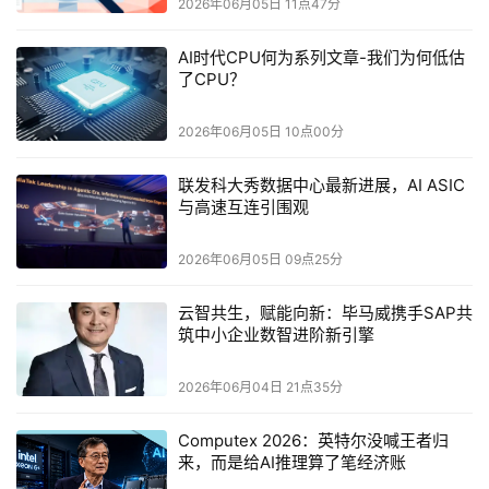
适配KV Cache访问特性的核心基础，从数据处理和传输路
2026年06月05日 11点47分
径上彻底摒弃了传统文件系统的弊端。不同于传统分布式文
AI时代CPU何为系列文章-我们为何低估
件系统需要经过KV到文件协议的转换翻译、内核调用、元
了CPU？
数据访问等8层复杂路径，WQS完全消除了文件系统抽象，
摒弃POSIX接口与文件、目录命名空间，采用与推理引擎追
2026年06月05日 10点00分
踪GPU HBM中KV块完全一致的Block ID直接寻址，让外部
联发科大秀数据中心最新进展，AI ASIC
存储成为GPU HBM的透明延伸，从根源上避免了KV Cache
与高速互连引围观
与文件系统的结构性IO模式不匹配。
2026年06月05日 09点25分
同时，WQS构建了专为小型随机IO设计的分布式KV
Engine，内部通过一致性哈希实现块放置、分布式查找和逐
云智共生，赋能向新：毕马威携手SAP共
层块寻址，不依赖于通用存储系统的任何既有能力；数据传
筑中小企业数智进阶新引擎
输全程基于RDMA实现全用户态、零拷贝传输，无需内核介
2026年06月04日 21点35分
入，彻底消除了系统调用、内核上下文切换带来的开销，将
使用传统分布式文件系统的8层IO路径简化为“AI框架-KV
Computex 2026：英特尔没喊王者归
Engine-NVMe SSD”的2跳直连路径。这一设计让WQS即便
来，而是给AI推理算了笔经济账
在16KB-64KB的KV Cache典型小型IO场景下，也能保持稳