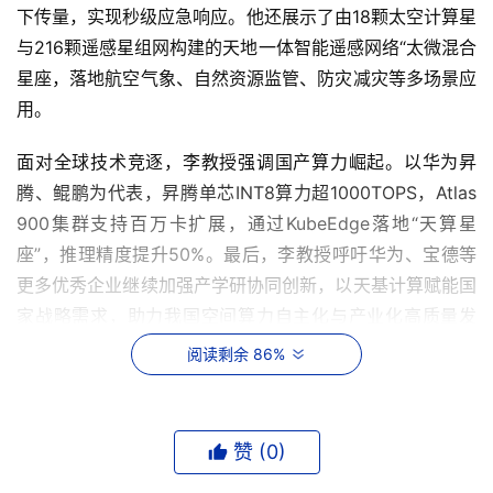
下传量，实现秒级应急响应。他还展示了由18颗太空计算星
与216颗遥感星组网构建的天地一体智能遥感网络“太微混合
星座，落地航空气象、自然资源监管、防灾减灾等多场景应
用。
面对全球技术竞逐，李教授强调国产算力崛起。以华为昇
腾、鲲鹏为代表，昇腾单芯INT8算力超1000TOPS，Atlas 
900集群支持百万卡扩展，通过KubeEdge落地“天算星
座”，推理精度提升50%。最后，李教授呼吁华为、宝德等
更多优秀企业继续加强产学研协同创新，以天基计算赋能国
家战略需求，助力我国空间算力自主化与产业化高质量发
展。   
阅读剩余 86%
华为中国政企合作伙伴发展与管理部部长陈跃发表致辞。他
表示，自主创新算力产业正迎来从基础设施建设迈向规模化
赞 (
0
)
落地的关键时期，智能体产业化、行业大模型落地全面提
速。鲲鹏、昇腾双引擎生态成为国内政企、运营商、金融、