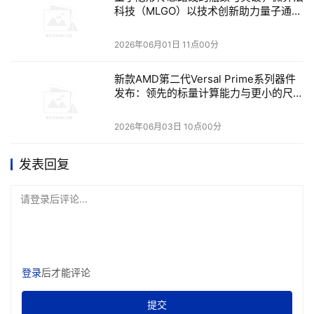
科技（MLGO）以技术创新助力量子通信
长距离组网
深圳市龙华数据有限公司基础设施建设部部长任子文围绕 
2026年06月01日 11点00分
“数智龙华、网联低空” 主题，分享龙华区低空全域感知网综
合保障体系建设落地实践与技术创新成果。他指出，龙华数
新款AMD第二代Versal Prime系列器件
据针对当前低空基建行业痛点，依托超视距智能飞控、机载
发布：领先的标量计算能力与更小的尺寸
规格
可信网联终端、光学阵列通感一体三大自研核心技术实现破
2026年06月03日 10点00分
局。截至目前，已落地约 15.995 平方公里空中走廊试验
区，布局 102 套多品类无人机、45 座标准化起降场，搭建
发表回复
了全层级低空基础设施体系，项目已落地治安巡检、医疗配
送、环保测绘、低空物流等多元场景。他表示，成果的取得
请登录后评论...
离不开宝德计算等伙伴在算力层面的坚实支撑。未来，龙华
数据将携手宝德计算等伙伴，持续深耕数智低空赛道，赋能
区域乃至全国低空经济规模化、商业化稳健发展。
登录
后才能评论
火山引擎解决方案首席架构师于雄杰发表《敏捷构建，智算
未来》主题演讲。直击企业AI Agent落地遇到的算力、模
提交