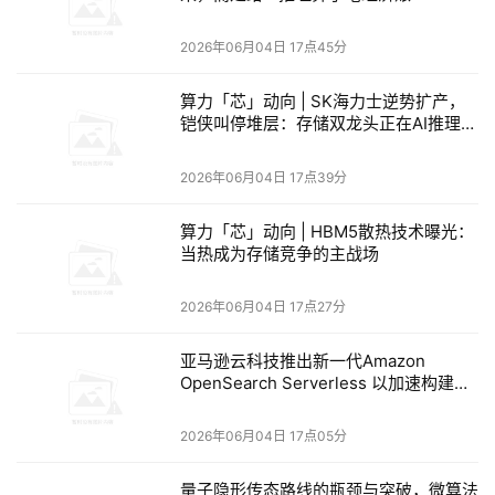
新生态。
2026年06月04日 17点45分
会上，张贝隆重发布了鲲鹏服务器高端型新品——宝德自强
®鲲鹏服务器PR210K G5，该产品搭载鲲鹏950处理器，具
算力「芯」动向 | SK海力士逆势扩产，
铠侠叫停堆层：存储双龙头正在AI推理赛
有高性能、高安全、高可靠、硬加速的核心优势，全栈自研
道下重注
和大幅提升的性能，进一步丰富了国产高性能计算产品线。
2026年06月04日 17点39分
京东云副总裁何方带来《京东云携手宝德创建智算基础设施
算力「芯」动向 | HBM5散热技术曝光：
新范式》的演讲。他表示，当前计算已从数据检索迈向生成
当热成为存储竞争的主战场
式 AI 与智能体协同，传统架构面临计算、内存、通信、存
储、散热五大瓶颈，需异构算力、高速网络、液冷、高性能
2026年06月04日 17点27分
存储支撑。京东云与宝德计算围绕大模型时代算力变革，深
亚马逊云科技推出新一代Amazon
度协同、联合研发，合作打造智算中心新范式的方案。双方
OpenSearch Serverless 以加速构建
联合推出的AI 存储一体机——云海，性能强劲、全面国产
Agent AI应用
化，已服务金融、零售等客户，降本增效显著。同时本次大
2026年06月04日 17点05分
会双方联手发布AI Stack与JoyClaw一体机，实现存算分
量子隐形传态路线的瓶颈与突破，微算法
离、国产化适配、开箱即用，助力企业高效落地智能应用。