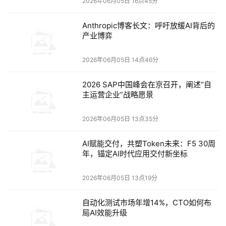
2026年06月05日 16点45分
自研、生态共兴” 的宝德智算答卷。
Anthropic博客长文：呼吁放缓AI背后的
余浩指出，我们正在见证并参与一场深刻的变革——从“计
产业博弈
算”到“智算”的伟大跃迁。算力需求与服务无处不在，AI正与
千行百业深度融合。与此同时，智算产业也迎来了算力需求
2026年06月05日 14点46分
指数级增长、“能效墙”与“成本墙”双重挤压和生态复杂性三
2026 SAP中国峰会在京召开，阐述“自
大严峻考验。宝德计算依托27年的技术深耕和完整的自研
主运营企业”战略愿景
体系构建了核心竞争力，拥有了应对挑战的底气。如今，公
司基于“鲲鹏+昇腾”双引擎技术路线构建的覆盖通用计算、
2026年06月05日 13点35分
AI训练和推理、边缘智能、AI一体机及超节点、AI集群的全
场景产品矩阵，全方位满足政务、金融、能源、医疗、交通
AI赋能交付，共塑Token未来：F5 30周
年，锚定AI时代应用交付新坐标
等多行业差异化算力需求，为数字经济发展提供澎湃算力。
“独行快，众行远”，他强调，宝德计算坚持算力底座角色，
2026年06月05日 13点19分
做好智算产业生态的“连接器”和“赋能者”，与产业链伙伴加
强产品和应用适配，服务万千客户。
自动化测试市场年增14%，CTO如何布
局AI效能升级
面向未来，余浩表示，宝德计算将继续以客户需求为中心，