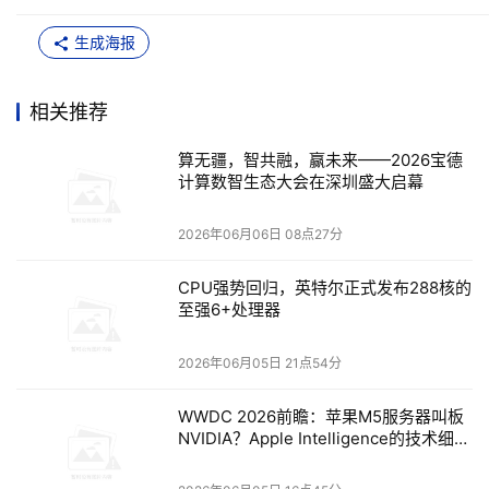
智能制造数字化转型的核心底座。作为华为计算优选级
生成海报
OEM 伙伴及钻石级经销商伙伴，宝德计算多年深耕生态、
研发与市场化落地，打造产品能力，落地数百标杆项目，成
相关推荐
为自主创新算力生态不可或缺的核心供应者。
算无疆，智共融，赢未来——2026宝德
华为始终坚持以利益为纽带、以诚信为基础、以规则为保障
计算数智生态大会在深圳盛大启幕
的伙伴合作准则，践行伙伴加华为的合作体系。站在2026
年，十五五开局的关键节点，自主创新的算力底座已经成为
2026年06月06日 08点27分
数字经济发展的核心抓手。华为将继续与宝德计算等伙伴一
CPU强势回归，英特尔正式发布288核的
道，紧抓算力产业发展的红利，依托鲲鹏+昇腾双合作，打
至强6+处理器
磨更贴合行业需求的国产化数智方案，赋能千行百业，共赢
数智未来！
2026年06月05日 21点54分
宝德计算董事长兼CEO余浩发表《算无疆・智共融・赢未
WWDC 2026前瞻：苹果M5服务器叫板
NVIDIA？Apple Intelligence的技术细节
来》主题演讲，系统介绍宝德在国产算力赛道的战略布局、
即将释放
技术创新成果与生态建设规划，深入解读“技术自强、产品