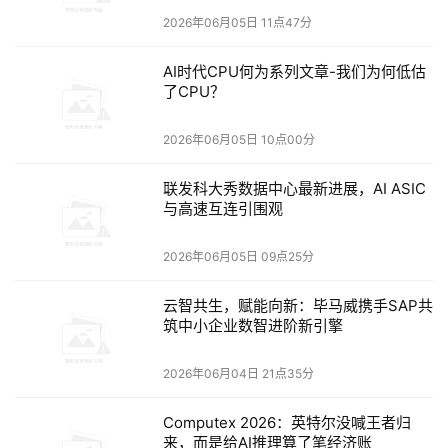
积极探索存算一体、液冷节能等前沿技术，以及AI智能体、
2026年06月05日 11点47分
AI for Science等AI普惠应用，以全栈智算产品矩阵为核
AI时代CPU何为系列文章-我们为何低估
心，与上下游伙伴开放合作，共同打造繁荣、强健、可持续
了CPU？
发展的国产智算生态系统，共赢智算新时代。
2026年06月05日 10点00分
宝德计算副总裁、信创BG产品与解决方案中心总经理张贝
做《深耕算力产业，共赢智慧未来》主题演讲，系统分享了
联发科大秀数据中心最新进展，AI ASIC
与高速互连引围观
宝德计算最新实践成果，展示了硬核的产品创新实力，夯实
了公司作为数智经济建设主力军的地位。他表示，作为国产
2026年06月05日 09点25分
算力先锋企业，宝德计算率先构建了鲲鹏+昇腾全栈智算产
品矩阵，多年来信创业务稳步增长，位列华为鲲鹏、昇腾计
云智共生，赋能向新：毕马威携手SAP共
算产业 TOP 阵营。他指出，国产大模型迭代提速，国内算
筑中小企业数智进阶新引擎
力需求迎来爆发式增长，宝德计算应时而动，推出液冷超节
2026年06月04日 21点35分
点集群、昇腾 AI 训推服务器等全谱系算力产品，覆盖超大
型智算中心、企业机房、边缘节点全场景，同时以软硬件一
Computex 2026：英特尔没喊王者归
体化、算力服务化思路联合全产业链伙伴，共筑国产化算力
来，而是给AI推理算了笔经济账