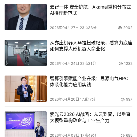
动转到语音电子邮件。或者知道用户正在汽车里以每小时
云智一体 安全护航：Akamai重构分布式
60英里的速度行驶，这个时间不适宜进行视频通话（当
AI推理新范式
然，到那个时候我们可能都在使用无人驾驶的谷歌汽车，在
2026年04月27日 23点33分
2002
汽车自动驾驶的时候可以自由的通话聊天）。
从亦庄机器人马拉松破纪录，看算力底座
趋势四：下一代网络
如何支撑人形机器人商业化
埃文斯以自己的家庭为例来说明网络发展的速度。自1990
2026年04月24日 22点31分
1282
年以来，网络性能提高了17万倍，要知道那时候我们只有一
智算引擎赋能产业升级：思源电气HPC
种远程登录的连接方式。
体系化能力应用实践
如今，埃文斯拥有了38种始终在线的连接方式，带宽速度
2026年04月20日 17点17分
997
超过每秒50MB，同时进行视频会议，流媒体电影和网络游
戏都够用了。在未来十年中，埃文斯预测家庭网速还会提高
紫光云2026 AI战略：从云到智，以垂直
大模型重构政企与工业生产力
300万倍。
2026年04月03日 17点49分
685