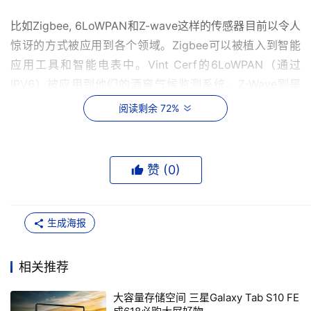
比如Zigbee, 6LoWPAN和Z-wave这样的传感器目前以令人
惊讶的方式被应用到各个领域。Zigbee可以被植入到智能
应用工具和智能电表中。Vint Cerf的6LoWPAN（通过
IPV6）被应用到他们的酒窖气候监测系统。Z-Wave则是
Verizon的智能家庭自动化服务的基础。更多更具创造力的
阅读剩余 72%
应用还在不断涌现之中。荷兰的新兴企业Sparked在牛的耳
朵里植入传感器来监测牛的健康状况和行踪。传感器还能被
植入到鞋子，哮喘吸入器之类的医学范围和医疗探测诊断设
赞 (
0
)
备之中。甚至在瑞典的一棵树也连接了传感器，用来观测这
棵树的情绪和思想。通过爱立信公司研发的破译引擎来行使
翻译和解读的功能。
生成海报
趋势二：不是大规模数据，而是海量级数据
相关推荐
2008年共产生了5千兆兆字节的新数据。相当于10亿个
大容量存储空间 三星Galaxy Tab S10 FE
DVD。展望未来三年，我们将制造出1.2千万亿兆字节的数