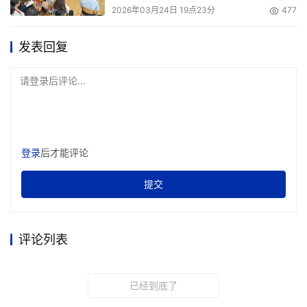
一个越来越小的世界意味着越来越快的信息传递。比如最近
2026年03月24日 19点23分
477
发生的日本地震由亲历者发出的信息在美国地质调查局向阿
拉斯加州，华盛顿，俄勒冈州和加利福尼亚州发出官方海啸
发表回复
预警之前就已经被网友获悉了，埃文斯解释说。
请登录后评论...
事件的发生，发展和过程正在从“第一时间”发展到“实时”。
随即会让文化之间的影响力更加快速的传播开来。
登录
后才能评论
更多未来新奇的技术请关注我们的下篇《
DoSERV盘点：跨
越未来 十大变革型技术盘点（下）
》 
提交
本文来源于DOIT传媒，文章内容仅供参考，不构成投资建议。
评论列表
已经到底了