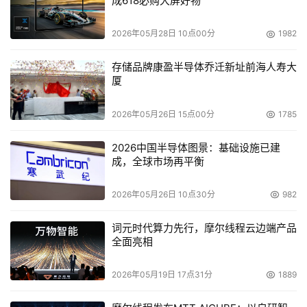
成618必购大屏好物
据，一千万亿兆字节相当于1024千兆兆字节。埃文斯解释
说"这种信息量等同于地球上的每个人100年的用量，或者你
2026年05月28日 10点00分
1982
喜欢的一小时时长的电视节目播映1.25亿年"。我们对高清
存储品牌康盈半导体乔迁新址前海人寿大
晰视频的青睐程度正在与日俱增。根据思科系统公司的预
厦
测，到2015年将有91%的互联网数据是视频格式的。
2026年05月26日 15点00分
1785
思科公司研发的重点（与营销无关）主要说明的是，所谓
的"信息的潮水"需要极大改进的网络来传输更多的数据，而
2026中国半导体图景：基础设施已建
成，全球市场再平衡
不是以牺牲掉喜爱的视频（或者数据包）作为代价。
2026年05月26日 10点30分
982
词元时代算力先行，摩尔线程云边端产品
趋势三：云的至理名言
全面亮相
新产生的这千万亿兆字节数据的大部分都将被存储在云上。
2026年05月19日 17点31分
1889
当然，大部分数据也通过云来访问和使用，而不是只在私有
网络上使用。思科公司预测到2020年，将有三分之一的数