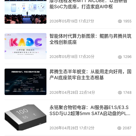
摩尔线程发布MTT AICUBE：以自研智
据将驻留在云上或者通过云上来应用。全球云服务的销售额
能SoC为底座，打造家庭AI中枢
每年都将以20%的速度递增，到2014年，有关创新和云计
2026年05月19日 17点27分
1955
算的IT支出将达到一万亿美元。这足够创造下一个谷歌了。
埃文斯表示“云已经足够强大到可以通过实时语言转换来帮
智能体时代算力新图景：鲲鹏与昇腾共筑
助我们进行交流和沟通，通过功能强大的超级计算机来增长
全栈创新底座
我们的知识，比如Wolfram Alpha，使用计算平台（比如
IBM的沃森超级计算机）来改善我们的健康状况。我们能够
2026年05月18日 17点20分
1296
用更加丰富的方法互相交流”。除了视频外，云传递给计算
昇腾生态半年蜕变：从能用走向好用，国
终端的计算能力改变了我们沟通与交流的能力，比如实时翻
产AI底座筑牢自主生态根基
译。如今安卓手机上的语音搜索可以向谷歌云发送查询指令
来破译和反馈查询结果。埃文斯表示“我们看到交流变得更
2026年04月28日 22点14分
1748
加智能。诸如本地信息等”。
永铭聚合物钽电容：AI服务器E1.S/E3.S
SSD与U.2超薄5mm SATA启动盘的PLP
电容选型分析
使用始终联网的设备，网络在提供信息时可以更加细化，连
2026年04月28日 17点12分
2087
接到个人传感器就可以知道用户正在睡觉，收到的电话会自