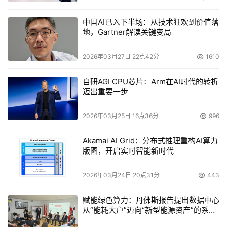
尽管多数行业把重点都集中在40G和100G上，但是整个全
新模式的网络也正在创建当中。Vint Cerf探讨了用来构建
中国AI已入下半场：从技术狂欢到价值落
地，Gartner解读关键变局
行星间网络所需的最新协议，这种网络不会受到延迟的干扰
就能超远距离的传输数据。埃文斯强调说，使用激光的兆兆
2026年03月27日 22点42分
1610
位网络正在研发当中。早期的工作主要围绕一种名为“量子
网络”的概念，这种网络模式是以量子物理学为基础的。这
自研AGI CPU芯片：Arm在AI时代的转折
种量子纠缠的理论是指两个粒子在被任何距离分离开来后会
迈出重要一步
发生远距离感应，当一个粒子发生变化时，另一个粒子也立
2026年03月25日 16点36分
996
即发生变化。量子网络可能会在未来十年能投入使用。
Akamai AI Grid：分布式推理重构AI算力
趋势五：世界变得越来越小
版图，开启实时智能新时代
有了始终在线的连通性，社交网络就拥有了改变社会文明的
2026年03月24日 20点31分
443
力量，正如我们看到埃及革命带来了阿拉伯的春天。社交的
赋能绿色算力：丹佛斯报告提出数据中心
影响力将继续带动文化之间的快速流动。
从“能耗大户”迈向“新型能源资产”的系统
性方案