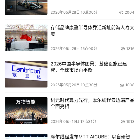
2026年05月28日 10点00分
2004
还值得一提的是，APC Smart-ups 1000的人机界面设置的
非常友好，操作简单，信息一目了然，可完整显示UPS状
存储品牌康盈半导体乔迁新址前海人寿大
态、负载、电池容量、电池更换指示等详细信息，使我拥有
厦
一种“运筹帷幄之中，掌控千里之外”的感觉。
2026年05月26日 15点00分
1816
虽然这些效果并不是一下全部能体会到的，但使用APC 
Smart-ups 1000一段时间后，通过与同业的设备进行比
2026中国半导体图景：基础设施已建
成，全球市场再平衡
较，我们还是由衷的体验到了这种UPS的好处，不仅让我没
有了诸多的担心和烦恼，我们老板看着永不“掉线”的销售业
2026年05月26日 10点30分
1008
绩，也是笑颜逐开。
词元时代算力先行，摩尔线程云边端产品
不论从哪方面讲，APC Smart-ups 1000应该是超出了我们
全面亮相
购买和使用UPS的预料，不但性能好，从效果上来说，价格
也非常地道。
2026年05月19日 17点31分
1918
摩尔线程发布MTT AICUBE：以自研智