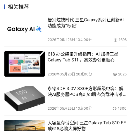
采用在线互动式UPS设计，可以对输入的市电波形进行校
相关推荐
正，吸收市电中的浪涌，并调节市电电压，正如APC技术人
员所介绍的，大大提升了输出电压的稳定性和纯净程度。而
告别炫技时代 三星Galaxy系列让创新AI
且根据我的使用经验，在突然断电时，APC Smart-ups 
功能成为“标配”
1000保证几个小时的正常运行是绰绰有余，有一次停电达
2026年05月26日 10点00分
1698
16个小时，我们的网络销售丝毫未受到影响，而且断电时的
转换速度之快，也让我们基本上没有什么察觉。在APC 
618 办公装备升级指南：AI 加持三星
Smart-ups 1000供电运行时，每隔30秒会发出声音警报，
Galaxy Tab S11 ，高效办公更顺心
提示电池供电的正常运行，同时使我了解市电供应是否已经
恢复。
2026年05月26日 20点00分
2025
永铭SDF 3.0V 330F方形超级电容：解
除了停电，电压不稳的情况也时时存在，特别是在这炎热的
决AI服务器PCS高di/dt瞬态负载冲击难
夏季，难免对我们的硬件设备造成不良的影响。现在不用担
题
心了，APC Smart-ups 1000随机赠送的
2026年05月25日 10点00分
1300
PowerChutePlus® UPS电源管理和诊断软件，可以判断市
电电压的稳定情况，使我可以据此对网络系统进行重新调整
大容量存储空间 三星Galaxy Tab S10 FE
成618必购大屏好物
和维护，增加网络系统的安全性。