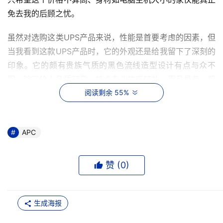
免去我的后顾之忧。
虽然对选购这类UPS产品来说，性能是首要考虑的因素，但
当我看到这款UPS产品时，它的外观还是给我留下了深刻的
印象。它的颇有贵族气质的黑色流线造型设计有点与众不
同，除了给人品质可靠、技术专业的感觉外，而且具备一般
技术产品少有的灵动之气。
阅读剩余 55%
当然在购买前我仔细了解了它的功能。APC Smart-ups 
1000是APC推出的一款基于PC机、工作站和服务器等网络
APC
设备的小功率UPS产品，其所具备的有效抑制浪涌的技术、
断电后24小时续电能力和随机赠送的PowerChutePlus® 
赞 (
0
)
UPS电源管理和诊断软件，非常契合我们公司网络对一款
UPS产品的需求。至于效果怎么样，得使用后才会有体验。
生成海报
将APC Smart-ups 1000嵌入我们的机房之后，我发现它因