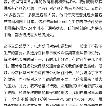
城，代理销售各品牌的数码相机和数码DV。我们的网站提
供所有产品的介绍，也有针对产品的售前咨询服务。公司的
20多名员工，多数是客服人员，他们每天需要处理大量客
户提问和网上订单。这种依赖Internet而生存的电子商务要
求网络必须7×24小时处于通畅状态，任何时刻的电力供应
中断，都会造成巨大经济损失。
这不又是盛夏了，电力部门对供电调整时，一般出于不影响
生产的需要，多选择在休息日或公众假期甚至深夜中进行，
每次停电长短时间不一，有时几十分钟，有时可能是几个小
时。而休息日或公众假期又通常会迎来我们的销售高峰。所
以，经常休息日甚至深夜被公司急召回去，给我增添了不少
的烦恼。而老板对这个问题的愁眉不展，也给我带来了莫大
的压力。对此，我不想坐以待毙，决定购买UPS电源解决这
个难题。经过多次的斟酌和仔细的挑选，我们在机房里添置
了一个“永不断电的守护神”——APC Smart-ups 1000，我
只希望这个价格不算高、身材如电脑主机大小的家伙能真正