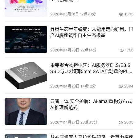
2026年05月18日 17点20分
1305
昇腾生态半年蜕变：从能用走向好用，国
产AI底座筑牢自主生态根基
2026年04月28日 22点14分
1756
永铭聚合物钽电容：AI服务器E1.S/E3.S
SSD与U.2超薄5mm SATA启动盘的PLP
电容选型分析
2026年04月28日 17点12分
2094
云智一体 安全护航：Akamai重构分布式
AI推理新范式
2026年04月27日 23点33分
2008
从亦庄机器人马拉松破纪录，看算力底座