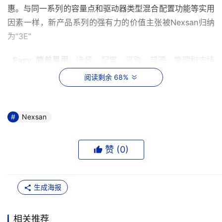
惠。与同一系列的容量点和驱动器类型混合配置功能等实用
因素一样，新产品系列的强有力的价值主张被Nexsan归纳
为“3E”
Easy: 简单易用。
选择、配置、采购、部署、管理和支持
简单方便
阅读剩余 68%
Efficient:高效能。
节能、节省空间、节约成本
Nexsan
Enterprise-class:企业级功能。
专为中端市场打造的高级
功能
赞 (
0
)
产品及其属性对于存储市场显然非常重要，但还并非全部。
一次又一次的历史证明，一个公司所提出的品牌承诺、用户
体验以及综合价值主张才是成功与失败的原因所在。对于
生成海报
Nexsan公司，成功并非由于其拥有精干的销售渠道和用户
群而是完全地归为这一新的市场理念；然而真正的动态市场
相关推荐