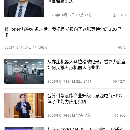
AI推理新范式
l在企业级性能方面：比如重复数据删除、快照、自动精简
2026年04月27日 23点33分
1979
配置和备份等仅为几年前大规模企业采用的存储功能，现在
已经成为中端市场的标准需求。Nexsan的整合务实的作风
被Token账单劝退之后，我把目光投向了这张英特尔的32G显
卡
让用户可以决定是在存储系统内提供这些功能，还是包含在
软件栈内。对于纯粹的可靠性和系统可用性方面，Nexsan
2026年04月27日 17点59分
0
包括了一些弹性配置，比如双工/有源控制器，无单点故
障，电池支援的缓存，以及所有产品发货前百分百集成测
从亦庄机器人马拉松破纪录，看算力底座
如何支撑人形机器人商业化
试。
2026年04月24日 22点31分
1271
这一引人注目的故事足以鼓励正在增加中的用户群考虑采购
Nexsan产品。
智算引擎赋能产业升级：思源电气HPC
体系化能力应用实践
本文来源于DOIT传媒，文章内容仅供参考，不构成投资建议。
2026年04月20日 17点17分
988
紫光云2026 AI战略：从云到智，以垂直