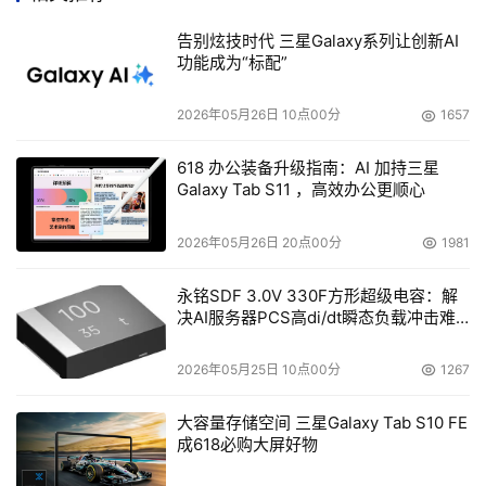
份额增加很大程度的确归因于Nexsan能够正确理解用户真
告别炫技时代 三星Galaxy系列让创新AI
实需求，并为所选用户提供丰富全面的服务组合。
功能成为“标配”
灵活的存储系统与Nexsan的3E
2026年05月26日 10点00分
1657
随着越来越多的存储系统研发浮出水面，似乎正在证明许多
618 办公装备升级指南：AI 加持三星
有关存储系统的认知规律可能根本不是规律，特别是为满足
Galaxy Tab S11 ，高效办公更顺心
复杂性需求最终却表现在为满足价值需求。即便如此，许多
供应商还是会在许多年里鼓吹这些口号；因此当Nexsan采
2026年05月26日 20点00分
1981
用了新的措辞“专为企业设计，满足所有用户价格预算”，用
永铭SDF 3.0V 330F方形超级电容：解
户是否会表示怀疑，还是会有所心动呢？
决AI服务器PCS高di/dt瞬态负载冲击难
题
究竟需求是什么，又为何至关重要？答案的根本在于三个问
2026年05月25日 10点00分
1267
题：经济性、数据规模的增长（结合从结构型数据到非结构
型数据类型的显着转换）以及存储管理。这三个基本问题的
大容量存储空间 三星Galaxy Tab S10 FE
交叉点就是创造机会之源。所有规模的用户都面临存储和管
成618必购大屏好物
理数据规模的大幅度（经常还是不确定）增加，数据规模增