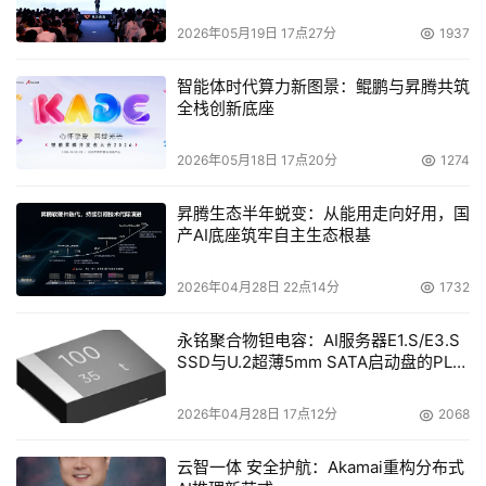
在易用性方面：ESG研究发现，对比2010年，大多数用户
报告说在2011年他们在期望IT人员方面依然保持如旧。即使
2026年05月19日 17点27分
1937
数据和应用不断增长，43%的受访者回应说不会变动人员，
智能体时代算力新图景：鲲鹏与昇腾共筑
作为有限人力资源不得不精简以满足IT扩展需求的原因，这
全栈创新底座
一回应的净效应就是加速了IT通才化的趋势；这让存储管理
的易用性成为一个有利特性。 
2026年05月18日 17点20分
1274
l在高效能方面：前面已经指出消减成本已经成为IT领域重要
昇腾生态半年蜕变：从能用走向好用，国
产AI底座筑牢自主生态根基
的业务驱动。ESG通过经年累月的研究发现用户存储环境最
大的挑战就是纯数据增长（事实上，在ESG2011 IT 消费倾
2026年04月28日 22点14分
1732
向调查中“管理数据增长”已经被列为综合IT优先项的第二
位）以及因之而需要应对的成本问题。 Nexsan的平台包含
永铭聚合物钽电容：AI服务器E1.S/E3.S
了帮助管理和削减资本支出（CAPEX）（例如，通过自动
SSD与U.2超薄5mm SATA启动盘的PLP
电容选型分析
精简配置，重复数据删除和高容量驱动器）和运营成本
2026年04月28日 17点12分
2068
（OPEX）（包括业内领先的存储密度，AutoMAID技术的
四级降耗功能，以及超级节能冷却技术“Cool Drive 
云智一体 安全护航：Akamai重构分布式
Technology”）两个方面。