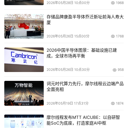
2026年05月28日 10点00分
1968
长带来的附加问题就是增长率往往要超过传统存储成本下降
的比率。用户因此面临大范围的需求和选择；存储系统仅为
存储品牌康盈半导体乔迁新址前海人寿大
按照需求采购更大容量的设备、按照一些常规步骤的成功配
厦
置运行。如今，一些新的需求、应用、非结构型数据增长和
数据保护需求意味着包括中端市场用户在内的所有用户都必
2026年05月26日 15点00分
1768
须提供一套重足的技术能力。
2026中国半导体图景：基础设施已建
成，全球市场再平衡
无需在此列出所有详细情况，Nexsan公司灵活存储平台的
标题就表现出其为不管是选择“堆栈管理型”方式的用户还是
2026年05月26日 10点30分
958
“阵列管理型”方式的用户，或者二者结合型，均可满足上述
所有需求。并且，在这一过程中，中端市场用户配置的系统
词元时代算力先行，摩尔线程云边端产品
全面亮相
还将能够支持从一般的微软应用程序到虚拟化和云计算，以
及数据保护和灾难恢复或批量存储和归档，并且技术高效，
2026年05月19日 17点31分
1874
经济节约。一些特别的例子突出反映了Nexsan产品的价值
和适用性：
摩尔线程发布MTT AICUBE：以自研智
能SoC为底座，打造家庭AI中枢