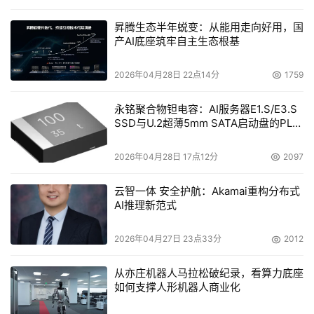
昇腾生态半年蜕变：从能用走向好用，国
产AI底座筑牢自主生态根基
2026年04月28日 22点14分
1759
永铭聚合物钽电容：AI服务器E1.S/E3.S
SSD与U.2超薄5mm SATA启动盘的PLP
电容选型分析
2026年04月28日 17点12分
2097
云智一体 安全护航：Akamai重构分布式
AI推理新范式
2026年04月27日 23点33分
2012
从亦庄机器人马拉松破纪录，看算力底座
如何支撑人形机器人商业化