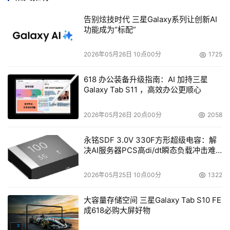
在一个虚拟服务器环境中，一个统一存储系统意味着可能满
足快速部署虚拟机并满足运营需求。一个虚拟机可以通过文
告别炫技时代 三星Galaxy系列让创新AI
功能成为“标配”
件I/O来部署在基于NFS的数据存储上，而统一存储的块存
储能力可以用真实设备映射（Real Device Mapping，
2026年05月26日 10点00分
1725
RDM）来把一个物理磁盘连接到虚拟机上以满足应用的需
求。
618 办公装备升级指南：AI 加持三星
Galaxy Tab S11 ，高效办公更顺心
如果存在一个主要的使用类型，例如对非结构化数据的文件
存储，同时也需要一些块存储（例如一个Exchange数据
2026年05月26日 20点00分
2058
库），一个统一存储可以把它们集成到一个单一平台上。
永铭SDF 3.0V 330F方形超级电容：解
决AI服务器PCS高di/dt瞬态负载冲击难
统一存储给公司提供极大的灵活性以改变存储的用途，因为
题
公司的需求总是在变化的。
2026年05月25日 10点00分
1322
统一存储还提供了单一的资源以部署为所需的使用类型——
大容量存储空间 三星Galaxy Tab S10 FE
块或文件型的。
成618必购大屏好物