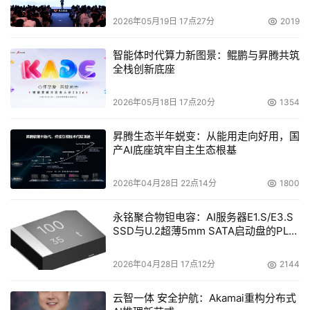
本文来源于DOIT传媒，文章内容仅供参考，不构成投资建议。
2026年05月19日 17点27分
2019
智能体时代算力新图景：鲲鹏与昇腾共筑
全栈创新底座
2026年05月18日 17点20分
1354
昇腾生态半年蜕变：从能用走向好用，国
产AI底座筑牢自主生态根基
2026年04月28日 22点14分
1800
永铭聚合物钽电容：AI服务器E1.S/E3.S
SSD与U.2超薄5mm SATA启动盘的PLP
电容选型分析
2026年04月28日 17点12分
2144
云智一体 安全护航：Akamai重构分布式