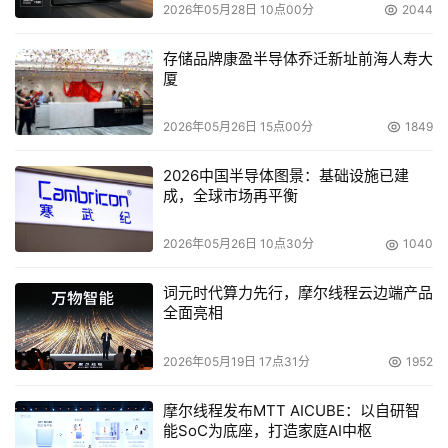
统一存储的下一步是什么？
2026年05月28日 10点00分
2044
但是供应商并不止是把块和文件协议合并到一起。统一存储
存储品牌康盈半导体乔迁新址前海人寿大
上增加的最新功能包括自动分层，固态硬盘（SSD）作为高
厦
性能层级，以及对级联的可读写快照的支持来给虚拟桌面架
2026年05月26日 15点00分
1849
构之类的应用提供便利。
2026中国半导体图景：基础设施已建
下一步应该对统一存储有何期望？可能供应商会把其他的功
成，全球市场再平衡
能也集成到一起，并把那称为新的“统一存储”。那可能会混
淆“统一”的概念，我们需要另一个词汇来描述。
2026年05月26日 10点30分
1040
更可能的是，将会出现一个另外的，高价值的存储能力并具
词元时代算力先行，摩尔线程云边端产品
有它独特的名称。例如可能会有一个存储系统具有智能地
全面亮相
（并自动地）进行归档的能力。可以称之为“可归档”存储。
2026年05月19日 17点31分
1952
这可能更多地是革新而不是革命。但是，它将会被单独定
义。
摩尔线程发布MTT AICUBE：以自研智
能SoC为底座，打造家庭AI中枢