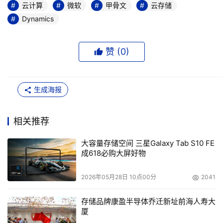
云计算
微软
甲骨文
云存储
Dynamics
赞 (
0
)
生成海报
相关推荐
大容量存储空间 三星Galaxy Tab S10 FE
成618必购大屏好物
2026年05月28日 10点00分
2041
存储品牌康盈半导体乔迁新址前海人寿大
厦