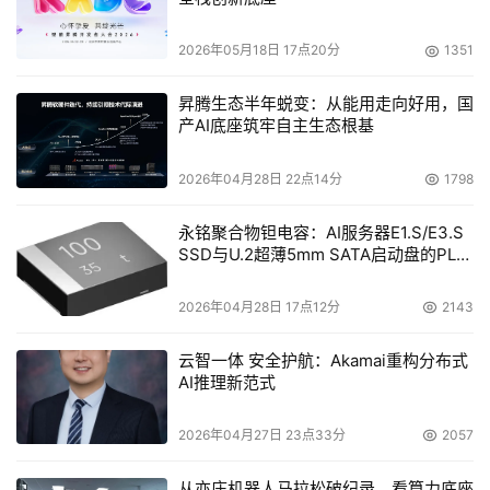
2026年05月18日 17点20分
1351
昇腾生态半年蜕变：从能用走向好用，国
产AI底座筑牢自主生态根基
2026年04月28日 22点14分
1798
永铭聚合物钽电容：AI服务器E1.S/E3.S
SSD与U.2超薄5mm SATA启动盘的PLP
电容选型分析
2026年04月28日 17点12分
2143
云智一体 安全护航：Akamai重构分布式
AI推理新范式
2026年04月27日 23点33分
2057
从亦庄机器人马拉松破纪录，看算力底座