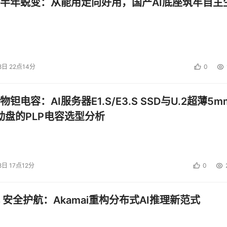
半年蜕变：从能用走向好用，国产AI底座筑牢自主
8日 22点14分
0
钽电容：AI服务器E1.S/E3.S SSD与U.2超薄5m
启动盘的PLP电容选型分析
8日 17点12分
0
 安全护航：Akamai重构分布式AI推理新范式