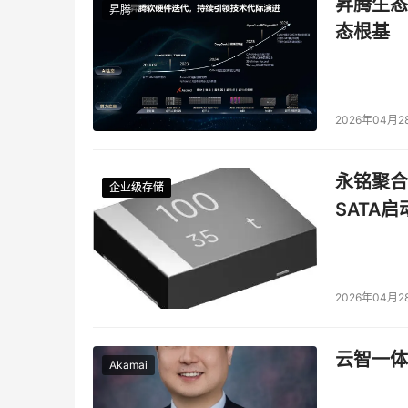
昇腾生态
昇腾
态根基
2026年04月2
永铭聚合物
企业级存储
企业级存储
企业级存储
企业级存储
SATA
2026年04月2
云智一体
Akamai