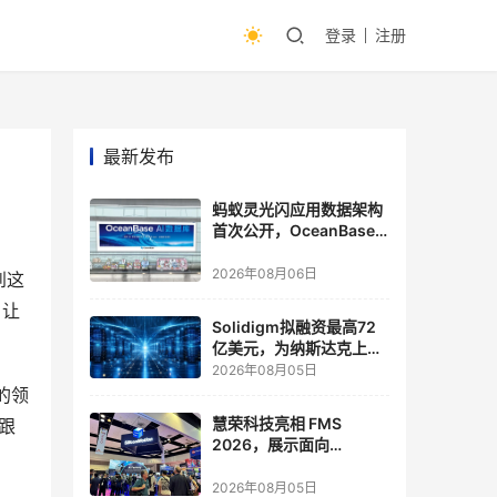
登录
注册
最新发布
蚂蚁灵光闪应用数据架构
首次公开，OceanBase
披露关键实践
2026年08月06日
到这
，让
Solidigm拟融资最高72
亿美元，为纳斯达克上市
做准备
2026年08月05日
的领
慧荣科技亮相 FMS
跟
2026，展示面向
Agentic AI 应用的新一代
存储方案
2026年08月05日