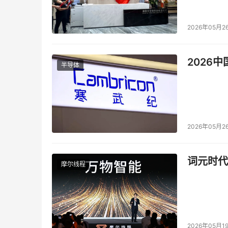
重组的风险，等等。是好是坏，让一把手心中都
不了打击。那CIO的饭碗也就保不住了。
2026年05月2
要通过各种渠道，让一把手知道一些信息化项目
的，只要CIO一点拨，一把手就可以明了;现在的
2026
半导体
到挫折或者失败时，双方都会后悔。如20/80
可以当企业的一把手，对这一管理的基本原则，也
心中有数，不会过度的去要求信息化软件去管理
们自己不用管理企业的所有工作一样。世界经理人CIO频道[h
2026年05月2
以上两种类型的领导刚好是两个极端，一个是对
无论是哪种领导，对于CIO来说，都是一个挑战
词元时代
摩尔线程
领导打交道时，CIO就游刃有余了。
其实，现在CIO的角色已经在逐渐转变，技术已
2026年05月1