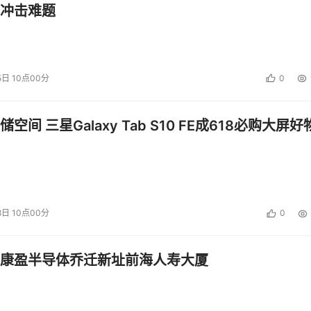
来。但是，现在的教科书中，都把信息化项目说的有点“神化”
冲击难题
而对于，信息化项目的风险则从来不谈。所以，这导致他们对于
上了信息化项目，就可以起死回生，甚至，有的领导人认为企业
些领导人出于种种原因，对于信息化项目的预期都比较高。
5日 10点00分
0
就是他们比较推崇信息化项目，在信息化项目的投资上，比他们
较受到重视，在他们的强力支持下，信息化项目也比较容易实施
空间 三星Galaxy Tab S10 FE成618必购大屏好
息化管理软件解决不了的问题，我在管理中出现的需求，无论大小
项目的成本与实施周期，信息化项目会向滚雪球一样，越滚越大
通过改善企业自身的管理水平才能解决，信息化软件只是起到一个
8日 10点00分
0
的重用外，就要注意在信息化项目一开始，就要打破他们的完美
康盈半导体乔迁新址前海人寿大厦
RP项目时，要在项目规划书上，明确写明项目涉及到的范围与
件解决的问题;在立项的同时，也要写明ERP项目的风险，如业务