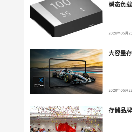
彻，在他们眼中，信息化项目的知识都是从书中得
瞬态负载
觉，只谈信息化项目对于企业有什么什么好处，
化项目过于的依赖，以为企业管理不行了，只要
上了信息化项目，就比他们老子要强。所以，这
2026年05月2
这种领导，对于CIO来说，有利有弊。好的地方
子要大方的多，同时，CIO在他们企业中，也比
大容量存储
行;但是会遇到一个问题，在他们眼中，没有信
计成本，都要给我实现。这就会大大增加信息化
以驾御;况且，企业管理中的很多问题，还是要
助、巩固的作用。
2026年05月2
遇到这种领导，CIO除了感叹自己有幸得到领导
观，让他们对信息化项目有个正确的认识。
存储品牌
在项目立项时，要有明确的目标。如企业要进行E
周期;最好能够详细的调研，列举需要通过ERP软