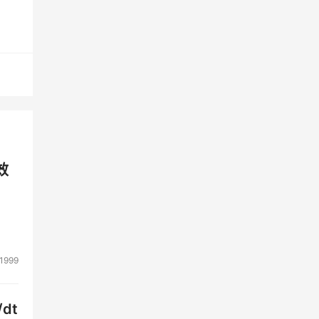
业近
有
件供
的杀
去做
花乱
效
做的
就是
1999
一些
dt
透