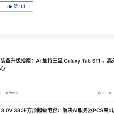
赞 (
0
)
迟疑不决，下不定决心。ERP项目毕竟不是小的投资，要花费企
一方面，他们担心上了ERP项目后，能够给企业带来哪些收益，若
肯定会受到企业投资者的责骂;另一方面，他们还担心该跟哪个软
们的专业知识没多大关系，他们无从判断。此时，我就会使出我
的帮助下，随机抽取一家成功实施了ERP项目的企业，带老总
如何运作的，是如何帮助企业解开心解的。这显然比软件公司的天
公装备升级指南：AI 加持三星 Galaxy Tab S11 ，高
IO自己暗地里先要去了解一番，万一去考察的企业，ERP项目
心
)，那就不要带老总去看了，除非你也不想上ERP项目。否则，
6日 20点00分
0
这些企业中，有些企业的领导有一些完美主义的倾向，特别是有
 3.0V 330F方形超级电容：解决AI服务器PCS高di/
没吃过猪肉，也看过猪跑;但是，对于信息化项目了解的又不是很