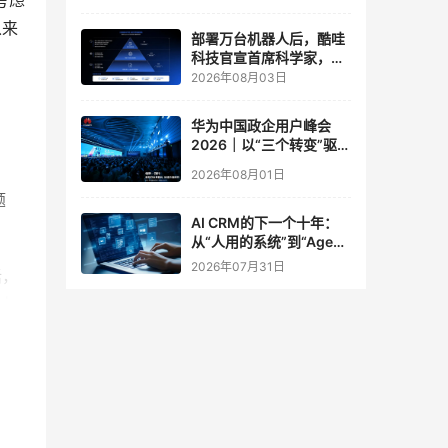
考虑
实验室
从来
部署万台机器人后，酷哇
科技官宣首席科学家，要
让世界模型交付生产力
2026年08月03日
华为中国政企用户峰会
2026｜以“三个转变”驱动
服务体系全面升级
2026年08月01日
题
AI CRM的下一个十年：
从“人用的系统”到“Agent
调用的底座”
2026年07月31日
话，
时，
，让
的