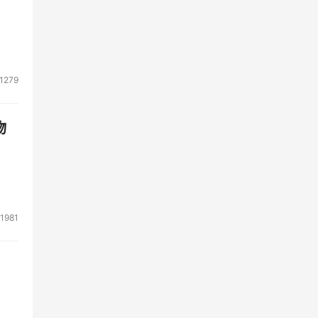
的感
信息
只要
1279
的老
与推
物
、不
，难
辅
1981
主义
实施
流程