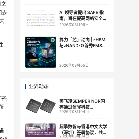
目之
间去
AI 领导者提出 SAFE 指
南，旨在提高网络安全透
去
明度
2026年08月05日
算力「芯」动向 | zHBM
性
与zNAND-O首秀FMS
2026 ：三星把HBM叠上
GPU头顶，内存战争换了
个维度，z轴算盘的魅力
2026年08月05日
在哪？
业界动态
不熟
英飞凌SEMPER NOR闪
所
存通过信骅科技
2026年08月04日
AST2700 BMC认证，全
面强化其数据中心服务器
管理
超擎数智与香港中文大学
备
（深圳）签署协议，共建
2026年08月04日
人工智能和边缘计算联合