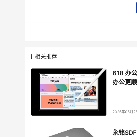
如企业现在准备要上ERP项目，但是，领导一直
100万的资金，还不包括其他人力物力的支出。
了ERP软件后，企业管理还是上不去的话，他们
应商合作，这个实施公司实力如何，这毕竟跟他
手剪，让软件公司列举一些成功的案例，并在他们
实地考察。让他亲感受一下，ERP 在企业中是
相关推荐
坠的讲述效果要好的多。
618 办
不过，有一点要注意，在带老总去实地考察前，C
办公更顺
不是很好(有可能是企业原因或者软件公司的原因
搬起石头，砸自己的脚。
种类二：完美主义型的领导
2026年05月2
笔者在多家企业中，从事过CIO相关的工作。在
永铭SDF
家族企业。他们对于信息化项目有一定的认识，