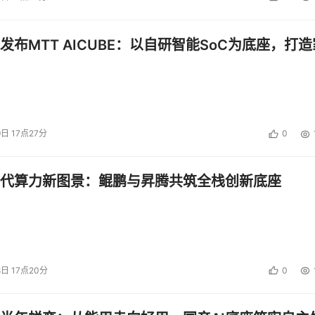
投资建议。
发布MTT AICUBE：以自研智能SoC为底座，打造
9日 17点27分
0
代算力新图景：鲲鹏与昇腾共筑全栈创新底座
8日 17点20分
0