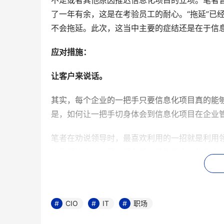
不足或者其他原因推迟信息化项目的立项。笔者曾
了一年有余，这是在考验员工的耐心。“拖延”已
不会拖延。此次，这当中主要的症结还是在于信息
应对措施：
让客户来说话。
其实，每个企业的一把手只要信息化项目真的能
是，如何让一把手切身体会到信息化项目在企业
笔者在劝说领导时，最喜欢利用的一招就是利用领
比我们讲十句、百句都有用，特别是企业的客户
我就会去打听，企业现在的客户，有哪几家上了
他们“现身说法”，谈谈他们使用CRM 的感受。如
好处，作用要明显的多。
CIO
IT
职场
让领导去实际企业参观、考察。