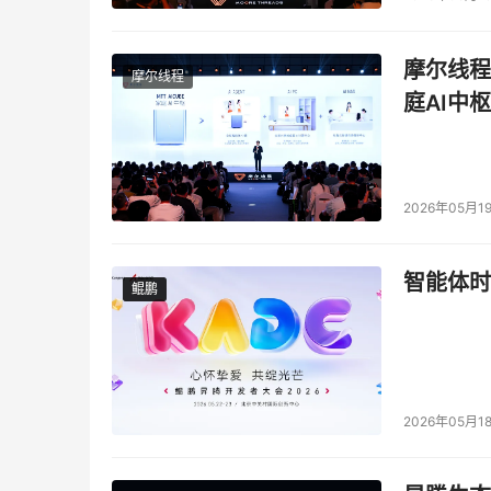
本文来源于DOIT传媒，文章内容仅供参考，不构成
摩尔线程
摩尔线程
庭AI中枢
2026年05月1
智能体时
鲲鹏
鲲鹏
2026年05月1