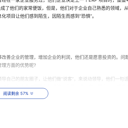
经在一家企业服务过，他们企业决定上一个ERP 项目时，整整
经成了他们的家常便饭，但是，他们对于企业自己熟悉的领域，
化项目让他们感到陌生，因陌生而感到“恐惧”。
够改善企业的管理，增加企业的利润，他们还是愿意投资的。问
管理方面的优势呢?
导自己的朋友圈子，让他们做“说客”，来说动领导，他们一句
。如我觉得企业按照现在的规模与发展状况，有必要上CRM项目
阅读剩余 57%
CRM项目，并且使用的效果，我会找一家使用效果比较好的客户
此，更容易让老总接受CRM 项目，比起自己大费口舌去讲CRM 