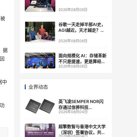
2026年08月06日
在被
谷歌一天走掉半部AI史，
AGI越近，天才越走？大
厂的组织模式，正在拖住
2026年08月06日
自己的研发节奏
，据
面向规模化 AI：存储革新
，因
不只是提速，更是算经济
2026年08月06日
账
据中
业界动态
英飞凌SEMPER NOR闪
新功
存通过信骅科技
2026年08月04日
AST2700 BMC认证，全
面强化其数据中心服务器
管理
超擎数智与香港中文大学
（深圳）签署协议，共建
2026年08月04日