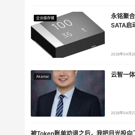
永铭聚合物
企业级存储
企业级存储
企业级存储
企业级存储
SATA
2026年04月2
云智一体
Akamai
2026年04月2
被Token账单劝退之后，我把目光投向