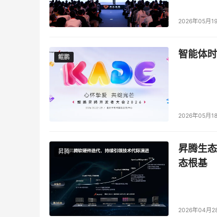
2026年05月1
智能体时
鲲鹏
鲲鹏
2026年05月1
昇腾生态
昇腾
态根基
2026年04月2