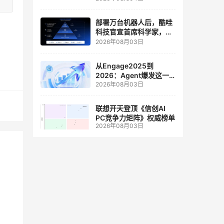
人工智能和边缘计算联合
实验室
部署万台机器人后，酷哇
科技官宣首席科学家，要
让世界模型交付生产力
2026年08月03日
从Engage2025到
2026：Agent爆发这一
2026年08月03日
年，AI CRM 走到哪了
联想开天登顶《信创AI
PC竞争力矩阵》权威榜单
2026年08月03日