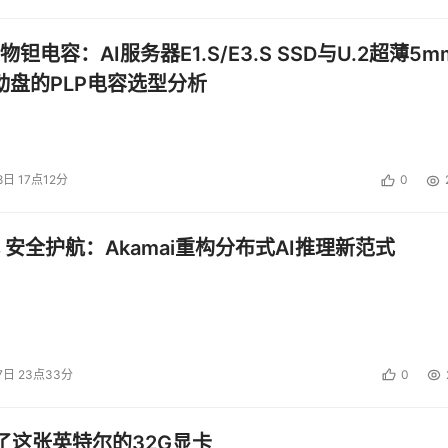
钽电容：AI服务器E1.S/E3.S SSD与U.2超薄5m
启动盘的PLP电容选型分析
8日 17点12分
0
 安全护航：Akamai重构分布式AI推理新范式
7日 23点33分
0
了这张英特尔的32G显卡