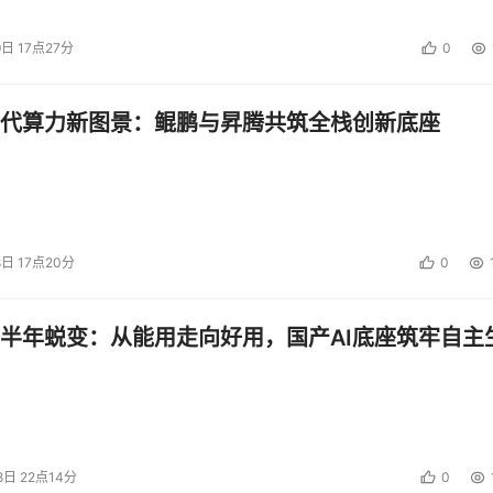
9日 17点27分
0
代算力新图景：鲲鹏与昇腾共筑全栈创新底座
8日 17点20分
0
半年蜕变：从能用走向好用，国产AI底座筑牢自主
8日 22点14分
0