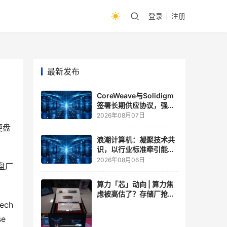
登录
注册
最新发布
CoreWeave与Solidigm
签署长期供应协议，强化
一体化人工智能云平台
2026年08月07日
硬盘
浪潮计算机：凝聚技术共
识，以行业标准牵引能力
跃升
2026年08月06日
硬盘厂
算力「芯」动向 | 算力焦
虑被高估了？存储厂抢了
算力厂的戏，江波龙FMS
ech
现场改写端侧AI规则
e