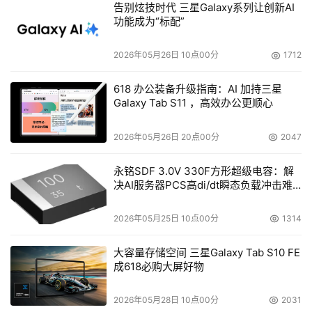
移动战略协同，AI超级电视将依托超千兆宽带，将更智能、
告别炫技时代 三星Galaxy系列让创新AI
更便捷的视听体验带入千家万户，为贵州数字内容产业和智
功能成为“标配”
慧家庭生态注入新动能。
2026年05月26日 10点00分
1712
华为技术有限公司副总裁、光产品线总裁陈帮华表示，AI应
618 办公装备升级指南：AI 加持三星
用快速走进家庭，对家庭带宽、业务体验、宽带服务及产品
Galaxy Tab S11 ，高效办公更顺心
能力都提出了更高的要求。本次贵州移动智能网产品的发布
将进一步巩固贵州移动在家宽产品创新和服务能力上的领先
2026年05月26日 20点00分
2047
优势。华为将持续创新，打造领先的产品和解决方案，包括
超千兆家庭终端、家庭康养、3D观影、家庭智能体等新业
永铭SDF 3.0V 330F方形超级电容：解
决AI服务器PCS高di/dt瞬态负载冲击难
务，全力支撑家庭宽带服务提质，推动AI应用快速走进千家
题
万户。
2026年05月25日 10点00分
1314
更智能、更爱家：开启智慧家庭新篇章
大容量存储空间 三星Galaxy Tab S10 FE
成618必购大屏好物
发布会上，贵州移动围绕“更智能”与“更爱家”两大方向，全
面升级智慧家庭服务体系。在“更智能”方面，“灵犀家庭管
2026年05月28日 10点00分
2031