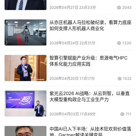
2026年04月27日 23点33分
2045
从亦庄机器人马拉松破纪录，看算力底座
如何支撑人形机器人商业化
2026年04月24日 22点31分
1330
智算引擎赋能产业升级：思源电气HPC
体系化能力应用实践
2026年04月20日 17点17分
1022
超千兆智能网服务正式发布
紫光云2026 AI战略：从云到智，以垂直
大模型重构政企与工业生产力
贵州移动携手华为、多彩新媒、中移(杭州)信息技术有限公
司、中国教育在线等合作伙伴共同举行“超千兆智能网服务
2026年04月03日 17点49分
711
发布仪式”，标志着移动爱家智能网新产品正式面向全省推
出。
中国AI已入下半场：从技术狂欢到价值落
地，Gartner解读关键变局