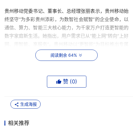
贵州移动党委书记、董事长、总经理张丽表示，贵州移动始
终坚守“为多彩贵州添彩，为数智社会赋智”的企业使命，以
通信、算力、智能三大核心能力，为千家万户打造更智能的
数字家庭新生活。她指出，用户需求已从“能上网”转向“上好
网、用智能、享服务”。贵州移动以“更智能”为目标推出专属
贴心产品，全国首发FTTR WiFi7三频新终端、全省首发家
阅读剩余 64%
庭Token算力套餐，并推出灵犀家庭AI智能助手；以“更爱
家”为底色构建专属服务体系，推出3D激光雷达无感守护、
AI金榜计划、宠物专属保障及全场景权益体系。她表示，贵
赞 (
0
)
州移动将携手生态伙伴，让每一个贵州家庭都能享受到数智
科技带来的美好生活。
生成海报
贵州广电网络传媒集团党委副书记、副董事长、总经理李筑
指出，贵州广电拥有覆盖全省、链接万家的综合能力，
相关推荐
IPTV用户1129万户，覆盖率居全国前列。多彩新媒与贵州