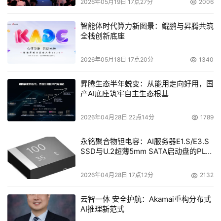
2026年05月19日 17点27分
2006
智能体时代算力新图景：鲲鹏与昇腾共筑
全栈创新底座
2026年05月18日 17点20分
1340
昇腾生态半年蜕变：从能用走向好用，国
产AI底座筑牢自主生态根基
生态伙伴齐聚：共建智能家庭新未来
2026年04月28日 22点14分
1789
会上，多位生态伙伴围绕移动爱家智能体系作专题发言。华
永铭聚合物钽电容：AI服务器E1.S/E3.S
为表示将持续以全光FTTR技术和AI能力为底座，打造“每个
SSD与U.2超薄5mm SATA启动盘的PLP
房间超千兆”的极致体验。中移(杭州)信息技术有限公司专家
电容选型分析
指出，灵犀智能体已进化为家庭智能中枢，成为超千兆生活
2026年04月28日 17点12分
2132
的超级入口。多彩新媒展示了AI超级电视从“看电视”到“用电
视”的跨越。“中国教育在线”肯定了超千兆宽带让优质教育资
云智一体 安全护航：Akamai重构分布式
AI推理新范式
源更普惠地走进千家万户。