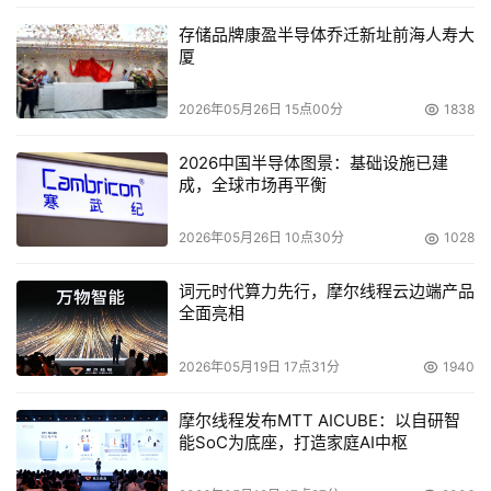
家”实现从被动到主动的能力跨越，基于多模态感知与自主
存储品牌康盈半导体乔迁新址前海人寿大
学习，主动理解家庭成员需求，让家真正“懂你”；家庭
厦
Token算力套餐推动算力服务从“遥不可及””到“人人可用”，
用户可便捷调用AI能力，开启家庭算力消费新模式；
2026年05月26日 15点00分
1838
2000M与3000M超千兆宽带基于AI智能调度，实现“网速超
快、体验超爽、服务超贴心”的全新网络体验。在“更爱家”方
2026中国半导体图景：基础设施已建
成，全球市场再平衡
面，贵州移动联合生态伙伴推出五大温情场景：“悦己悠然”
打造沉浸式家庭数字娱乐空间；“老有所护”实现跌倒告警、
2026年05月26日 10点30分
1028
行为异常等全天候守护；“幼有所教”整合AI互动学习工具；
“宠有所爱”支持远程看护与健康监测；“全家共享”提供覆盖
词元时代算力先行，摩尔线程云边端产品
生活方方面面的全场景权益服务，让科技真正服务于每一个
全面亮相
家庭成员。
2026年05月19日 17点31分
1940
摩尔线程发布MTT AICUBE：以自研智
能SoC为底座，打造家庭AI中枢