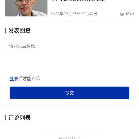
2026年03月27日 22点42分
1643
发表回复
请登录后评论...
登录
后才能评论
提交
从3000M WiFi7三频套餐的全省首发，到灵犀家庭管家的
主动智能能力升维，再到Token套餐开启算力服务新纪元，
贵州移动以“智为先、算为要、通为本”为指引，正在重新定
评论列表
义家庭宽带的内涵——让网络不仅是连接工具，更是有温
度、懂人心的智能生活伙伴。
已经到底了