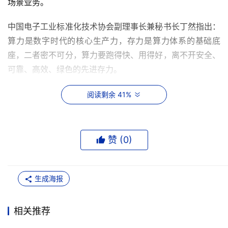
场景业务。
中国电子工业标准化技术协会副理事长兼秘书长丁然指出：
算力是数字时代的核心生产力，存力是算力体系的基础底
座，二者密不可分，算力要跑得快、用得好，离不开安全、
可靠、高效、绿色的先进存力。
面对呼和浩特数据中心万P级规模的智能算力，究竟需要如
阅读剩余 41%
何构建与之匹配的存储系统？高并发的模型训推、复杂的异
构算力协同、海量非结构化数据的爆发……传统存储在AI浪
潮中捉襟见肘，而中科曙光打出了一套漂亮的“组合拳”：
赞 (
0
)
应对高并发训推：部署分布式全闪存ParaStor F9000，凭
借“五级加速”与“三级协同”核心技术，如同为AI训练按下了
生成海报
快进键，大幅提升了模型迭代效率。
相关推荐
破解数据存储成本难题：引入ParaStor S6000，通过冷热