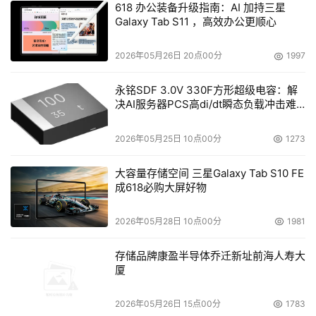
数据智能分层与动态调度，提高存储资源利用率，实现性能
618 办公装备升级指南：AI 加持三星
与经济性的更好平衡。
Galaxy Tab S11 ，高效办公更顺心
擘画未来蓝图：以标准与绿电铸就产业新生态
2026年05月26日 20点00分
1997
研讨会现场，与会嘉宾围绕先进存力如何适配AI时代需求、
永铭SDF 3.0V 330F方形超级电容：解
决AI服务器PCS高di/dt瞬态负载冲击难
如何实现存算协同与绿色发展等议题展开深入讨论，并达成
题
共识：AI时代的数据中心竞争，已经从单一硬件的比拼，全
2026年05月25日 10点00分
1273
面升级为系统工程的较量，存力作为其
中的关键环节，未来
有望进一步释放其价值。
大容量存储空间 三星Galaxy Tab S10 FE
成618必购大屏好物
丁然强调，先进存力产业的发展离不开完善的标准体系。中
电标协将携手全产业链，加速推进先进存力等标准的制定与
2026年05月28日 10点00分
1981
落地，以统一标准规范行业发展，全面提升中国存力产业的
存储品牌康盈半导体乔迁新址前海人寿大
国际竞争力。
厦
在这场“先进存力”向各行业的迈进中，中科曙光将依托数据
2026年05月26日 15点00分
1783
存储专委会，发挥带动引领作用，推动先进存力标准体系建