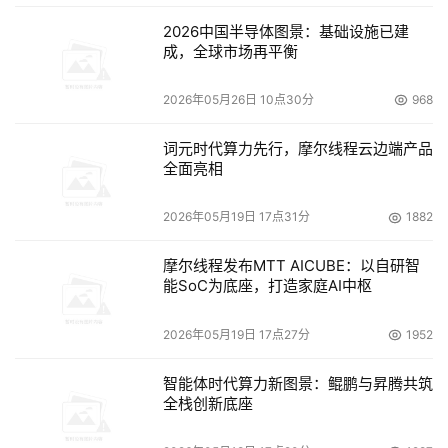
设、核心技术协同创新以及产业生态融合发展，并将自身在
2026中国半导体图景：基础设施已建
成，全球市场再平衡
先进计算、智能存储、液冷基础设施等领域的技术优势赋能
更多行业场景，通过构建“算存协同”的基础设施能力，为AI
2026年05月26日 10点30分
968
赋能千行百业提供关键支撑。
词元时代算力先行，摩尔线程云边端产品
全面亮相
本文来源于DOIT传媒，文章内容仅供参考，不构成投资建议。
2026年05月19日 17点31分
1882
摩尔线程发布MTT AICUBE：以自研智
能SoC为底座，打造家庭AI中枢
2026年05月19日 17点27分
1952
智能体时代算力新图景：鲲鹏与昇腾共筑
全栈创新底座