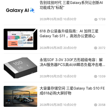
告别炫技时代 三星Galaxy系列让创新AI
据介绍，全新的能力得益于Qoder在Harness Engineering
功能成为“标配”
上的升级。Qoder将传统聊天对话升级为结构化的任务运行
时（Task Runtime），例如，Agent 的执行过程结构化为
2026年05月26日 10点00分
1739
可审查的产物链路，每一步都有清晰的归属和状态。此外，
618 办公装备升级指南：AI 加持三星
Qoder还将分散的上下文供给转变为贯穿运行时的知识工
Galaxy Tab S11 ，高效办公更顺心
程，Agent可在规划、生成、审查不同阶段自动调用对应作
用域的知识，有效解决了传统Agent以相似度检索方式获取
2026年05月26日 20点00分
2072
知识的噪声难题。
永铭SDF 3.0V 330F方形超级电容：解
目前，Qoder家族已拥有Qoder IDE、Qoder CLI、Qoder 
决AI服务器PCS高di/dt瞬态负载冲击难
题
JetBrains 插件、Qoder 移动端、QoderWork、
2026年05月25日 10点00分
1339
QoderWake六款产品，已服务全球超过 500 万用户。
大容量存储空间 三星Galaxy Tab S10 FE
成618必购大屏好物
本文来源于DOIT传媒，文章内容仅供参考，不构成投资建议。
2026年05月28日 10点00分
2058