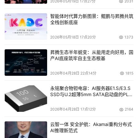
2026年05月19日 17点27分
2031
智能体时代算力新图景：鲲鹏与昇腾共筑
全栈创新底座
2026年05月18日 17点20分
1373
昇腾生态半年蜕变：从能用走向好用，国
产AI底座筑牢自主生态根基
2026年04月28日 22点14分
1815
永铭聚合物钽电容：AI服务器E1.S/E3.S
SSD与U.2超薄5mm SATA启动盘的PLP
电容选型分析
2026年04月28日 17点12分
2164
云智一体 安全护航：Akamai重构分布式
AI推理新范式