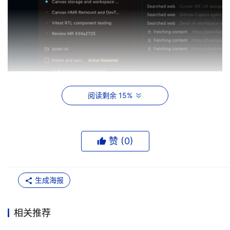
在企业级能力上，Qoder 1.0将此前分散的记忆
阅读剩余 15%
（Memory）、Repo Wiki和知识卡片（Knowledge 
Cards）整合为统一的知识引擎，基于团队级知识共享机
制，可将个人能力快速沉淀为组织能力。例如，Agent在执
赞 (
0
)
行任务时可自动调用团队规范、历史决策、模块关系、编码
规范和技术栈知识等。实测数据显示，知识引擎功能上线
后，用户代码保留率提升 11%，输入Token消耗大幅降低 
生成海报
40%，对话轮次减少33%。
相关推荐
Qoder 1.0支持跨项目多任务并行