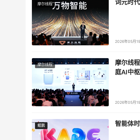
词元时代
摩尔线程
思路清晰：向上，AI大模型攻克发电侧智能调度
高速网络和云边协同架构完成智能能力的封装与输
数智中心负责统一训练，场站侧完成高效推理，
完整封装起来。就像相关技术专家所概括的——用
2026年05月1
正是这种平台化思维，让这一能力从乌江一隅获
类、60多种类型、超50TB高质量数据集，同
摩尔线程
摩尔线程
它输出的已不再是孤立的技术模块或发电装备，
庭AI中枢
一架构的普适性，不仅能扩展到国内其他流域的
径，推动清洁能源与智能算力的深度融合。
从乌江出发，一条以清洁电力驱动AI算力生成、
2026年05月1
人工智能标杆项目，“乌江睿算”通过系统性技术
身。这是一次立足国家战略的先行探索，也是中
智能体时
设的重要实践。
鲲鹏
鲲鹏