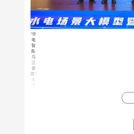
“华
电
智
禹·
乌
江
睿
算”
水
电
场
景
大
模
型
暨
流
域