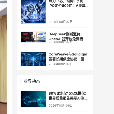
算力「芯」动向 | 宇树
IPO定价609亿：A股算力
芯片供应链的狂欢与泡沫
2026年08月07日
DeepSeek刚喊涨价，
OpenAI就开放免费畅
2026年08月07日
聊？大模型定价的平行宇
宙，同一天裂开了
CoreWeave与Solidigm
签署长期供应协议，强化
一体化人工智能云平台
2026年08月07日
业界动态
89%试水仅15%规模化：
世界质量报告揭示AI测
试"落地鸿沟"
2026年08月06日