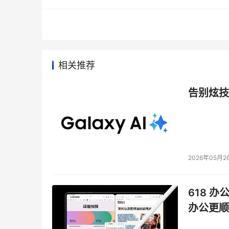
水
风
光
一
体
化
智
相关推荐
慧
调
度
告别炫技
决
策
运
营
平
台
2026年05月2
正
式
上
线
618 办
启
办公更顺
动