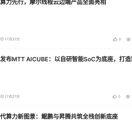
算力先行，摩尔线程云边端产品全面亮相
这一核心难题；向下，确定性绿电保障智算集群稳定运行；中间
出。借助华为混合云智算底座所构建的云边协同AI技术架构，
通过软硬协同的算力调度与端到端安全，将底层物理世界的复杂
“AI平台的确定性来应对模型和应用的不确定性”。
9日 17点31分
0
得了跨区域、跨行业复制的内在基因。依托项目过程中积累的3大
一套架构未来可无缝赋能防洪抗旱、生态保护等更宽广的领域。此
发布MTT AICUBE：以自研智能SoC为底座，打造
而是一整套将物理能源资源持续转化为数字智能能力的完整方案
能源调度，还为全国乃至全球的数字生产力转型提供了可借鉴的
以可复制架构承载全球数智化需求的路径，轮廓愈发清晰。作为
9日 17点27分
0
创新，有效解决了行业核心难题，其意义已超出单一电站或模型
国将能源禀赋转化为数字竞争优势、参与全球数字生产力供给体
代算力新图景：鲲鹏与昇腾共筑全栈创新底座