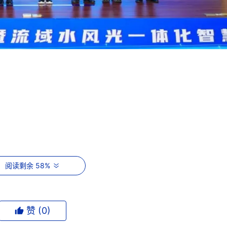
阅读剩余 58%
赞 (
0
)