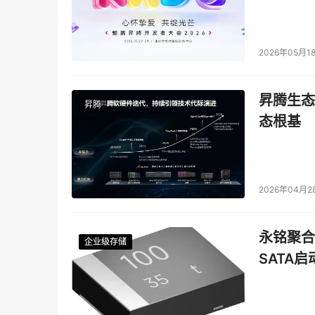
这不仅是贵州乌江水电的智慧水电方案走向更广
供了可借鉴的中国方案与系统性实践。
2026年05月1
本文来源于DOIT传媒，文章内容仅供参考，不构成
昇腾生态
昇腾
态根基
2026年04月2
永铭聚合物
企业级存储
企业级存储
企业级存储
企业级存储
SATA