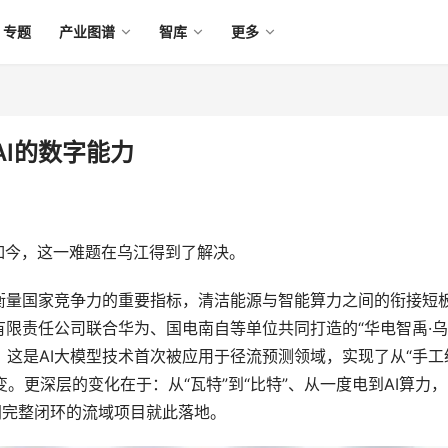
专题
产业图谱
智库
更多
I的数字能力
如今，这一难题在乌江得到了解决。
衡量国家竞争力的重要指标，清洁能源与智能算力之间的衔接短
限责任公司联合华为、国电南自等单位共同打造的“华电智禹·
线。这是AI大模型技术首次被应用于径流预测领域，实现了从“手工
变。更深层的变化在于：从“瓦特”到“比特”、从一度电到AI算力
同完整闭环的流域项目就此落地。