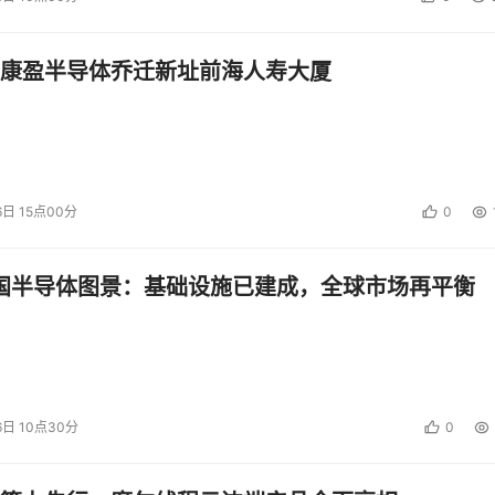
边界。这些电力不再漫无目的地并入大网，而是通过优化调度，
康盈半导体乔迁新址前海人寿大厦
，清洁水电被服务器机群“吞入”，转化为支撑全球数字生态的A
换关系。水电站的角色发生了一次意义深远的位移：它们不再只
第一车间”。物理世界的江河奔流，经过算法的精准调度与算力
6日 15点00分
0
的智能血液。
，还远未触及它真正的分量。
中国半导体图景：基础设施已建成，全球市场再平衡
电一体”战略的深度落地，同时也响应了今年首次写入政府工作报告
理解正在经历一次结构性转向：从提供基础要素保障，转向提供
6日 10点30分
0
项技术突破，更是一套可以被抽象、被迁移的数字工业架构。其