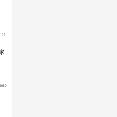
，以
华电
波动
1921
刻，
家
。这
路
央企
1980
本
系建