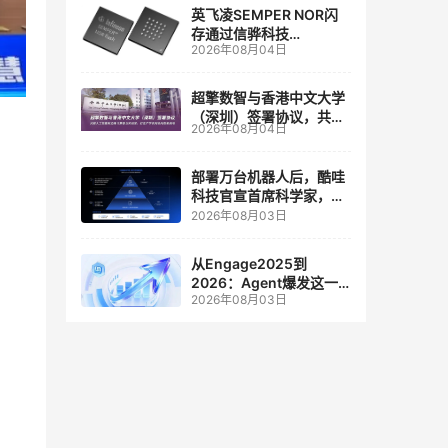
英飞凌SEMPER NOR闪
存通过信骅科技
2026年08月04日
AST2700 BMC认证，全
面强化其数据中心服务器
管理
超擎数智与香港中文大学
（深圳）签署协议，共建
2026年08月04日
人工智能和边缘计算联合
实验室
部署万台机器人后，酷哇
科技官宣首席科学家，要
让世界模型交付生产力
2026年08月03日
从Engage2025到
2026：Agent爆发这一
2026年08月03日
年，AI CRM 走到哪了