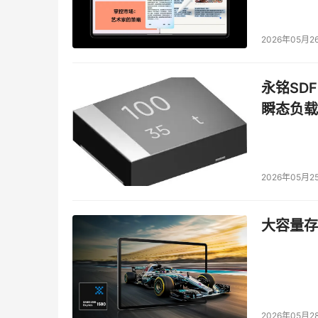
向不确定性难题发力
清洁能源的生产节拍受自然条件影响较大。来水的
2026年05月2
约因素。在乌江流域，径流预测长期靠历史数据
“手艺”。资源越需要精细调配，这种依赖个体判
永铭SDF
瞬态负载
“乌江睿算”没有在传统路径上做修补。它另辟了
合，开创性地应用于江河径流预测，填补了这一
机制，算法得以捕捉降雨与动态水文气象特征之
理模型提升5个百分点以上，推理效率达到秒级。
2026年05月2
这不是一次参数上的改良。算法为整个流域构建起
此摆脱了对经验的依赖，从传统的经验型操作，
大容量存储
时高时低、让电网被动适应的波动性电力，而是
一度电的“品质”，从此被重新定义。而这一步，
水电站的转身：成为“第一车间”
2026年05月2