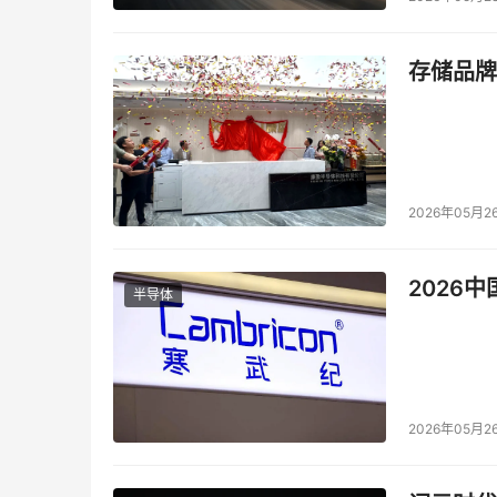
确定性绿电的出现，推着水电站跨过了一道身份
存储品牌
转化为支持大规模AI计算的稳定绿色电力。在那里
力资源。
一度电与AI算力之间，由此建立了直接的价值兑
洁能源的提供者，而升维为智能时代不可替代的“
2026年05月2
吐转化，最终汇入全球数字生态，成为持续流淌
然而，这一闭环的意义如果仅止于发电侧的优化
2026
半导体
从孤例到架构：可复制的“能力供给”
“乌江睿算”所实现的闭环，是中国华电集团“算
“算电协同”。其背后，折射出业内对能源价值的
2026年05月2
化的数字“能力供给”。
在这一背景下，“乌江睿算”沉淀出的，不仅是一