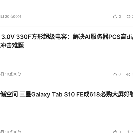
丰枯、风光的强弱，使得“不确定性”成为电力调度工作中的主
6日 20点00分
0
结合个人经验开展，调度决策更像一门难以标准化、无法稳定复
断的模式就越显出它的脆弱。
 3.0V 330F方形超级电容：解决AI服务器PCS高di/
冲击难题
一条路：基于华为云气象大模型，首次将AI大模型与水文机理深
领域的国际空白。技术路径显示，通过时空图神经网络重新建模
间深藏不露的耦合关系。实测数据表明，短期径流预测精度较传
5日 10点00分
0
了一个此前无法企及的“确定性的生产环境”。水风光一体化调
转变为可精密推演、可严格复现的科学化调度。电站输出的，不
空间 三星Galaxy Tab S10 FE成618必购大屏好
具备工业级稳定性的绿色电能。
也打通了清洁能源通向智算中心最关键的“最先一公里”。
8日 10点00分
0