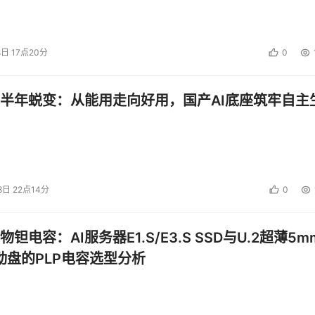
阔天地的起点，更为全球能源数字化转型与智能时代的包容发展
8日 17点20分
0
投资建议。
半年蜕变：从能用走向好用，国产AI底座筑牢自主
8日 22点14分
0
钽电容：AI服务器E1.S/E3.S SSD与U.2超薄5m
启动盘的PLP电容选型分析