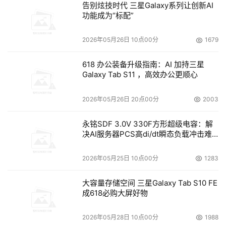
告别炫技时代 三星Galaxy系列让创新AI
击等，适用于移动支付、用户注册、信息变更等核心场景，
功能成为“标配”
支持APP、小程序、H5等多种接入方式。
2026年05月26日 10点00分
1679
AI人脸防护盾基于多模态AI大模型算法，具备图片语义理解
与自学习热更新能力，可精准识别高仿真AIGC换脸、高清
618 办公装备升级指南：AI 加持三星
翻拍、批量黑产攻击等多类攻击，模型更新频率可达小时
Galaxy Tab S11 ，高效办公更顺心
级，显著提升人脸图片与视频的防伪安全能力，支持API快
2026年05月26日 20点00分
2003
速接入。
永铭SDF 3.0V 330F方形超级电容：解
多项权威认证
决AI服务器PCS高di/dt瞬态负载冲击难
题
持续筑牢身份核验安全防线
2026年05月25日 10点00分
1283
腾讯云慧眼人脸核身为腾讯云推出的身份核验解决方案，围
大容量存储空间 三星Galaxy Tab S10 FE
绕身份核验场景构建了实名信息核验、意愿核身、实证
成618必购大屏好物
NFC、E证通、Plus版人脸核身、AI人脸防护盾等丰富的身
份核验能力矩阵，实现微信小程序、公众号、APP、H5、
2026年05月28日 10点00分
1988