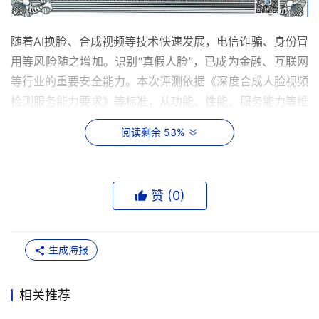
随着AI换脸、合成视频等技术快速发展，电信诈骗、身份冒
用等风险随之增加。识别“真假人脸”，已成为金融、互联网
等行业的重要安全能力。本次评测依据《深度合成人脸视频
检测服务能力要求》等标准，从功能、性能、服务能力等维
度进行考核，设置基础级、增强级、优秀级、卓越级四个等
阅读剩余 53%
级，其中“卓越级”是在原有三级标准之上新增的最高评级。
腾讯云慧眼获此评级，标志着其在深度合成内容检测领域的
技术实力获得权威认可。
赞 (
0
)
此次获评“卓越级”产品中的Plus版人脸核身、AI人脸防护
盾，是腾讯云慧眼最新推出的高安全产品，能力业内领先。
生成海报
Plus版人脸核身集成多模态大模型、黑产模板批量识别、模
型自学习与智能审核等安全功能，可有效拦截传统活体检测
相关推荐
模型无法识别的AIGC合成攻击以及黑产批量的模板注入攻