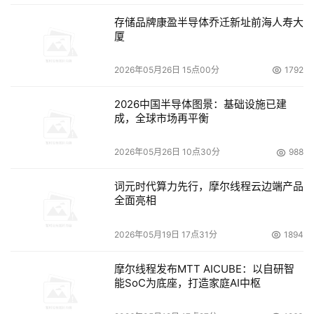
智能终端等场景的全面覆盖，已广泛应用于金融、政务、运
存储品牌康盈半导体乔迁新址前海人寿大
营商、医疗、消费、科技等行业。
厦
在安全防护层面，腾讯云慧眼结合腾讯多年安全积累和大数
2026年05月26日 15点00分
1792
据风控技术，提供多种安全、可靠的活体检测方式，可实时
检测设备风险等级，有效拦截面具攻击、翻拍攻击、摄像头
2026中国半导体图景：基础设施已建
成，全球市场再平衡
劫持、AIGC合成攻击等多类风险，为业务提供可靠的安全
保障。
2026年05月26日 10点30分
988
此前，腾讯云慧眼已通过多项国家级安全检测并获得相关认
词元时代算力先行，摩尔线程云边端产品
证：
全面亮相
在“移动金融客户端人脸识别技术检测”项目中，通过了国家
2026年05月19日 17点31分
1894
金融科技测评中心（简称“NFEC”）的技术检测，成为首款
完成NFEC移动金融客户端人脸识别技术检测的产品。
摩尔线程发布MTT AICUBE：以自研智
能SoC为底座，打造家庭AI中枢
在国家语音及图像识别产品质量检验检测中心（简称“国检