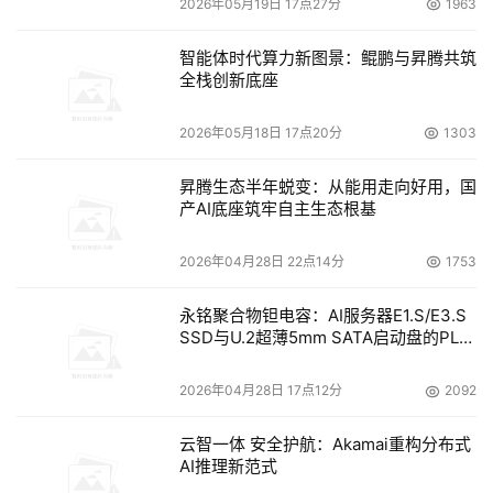
中心”）首个面向人脸识别系统安全性的国家级检测与评估
2026年05月19日 17点27分
1963
中成为首批通过测评的人脸识别系统安全产品。
智能体时代算力新图景：鲲鹏与昇腾共筑
全栈创新底座
在中国信通院发起的“可信AI：人脸识别评估”中，“腾讯云慧
眼人脸核身V3.0”获评为优秀级（四级）安全防护等级，成
2026年05月18日 17点20分
1303
为首批通过可信AI-人脸识别评估的安全产品。
昇腾生态半年蜕变：从能用走向好用，国
通过权威机构安全检测，在防纸质面具攻击、防纸质照片攻
产AI底座筑牢自主生态根基
击、防人脸剪纸攻击、防屏幕翻拍电子图像攻击、防动态视
2026年04月28日 22点14分
1753
频翻拍攻击、防注入视频（摄像头劫持）攻击、活体检测测
试中正确率均大于99%（检测中心测试数据）。
永铭聚合物钽电容：AI服务器E1.S/E3.S
SSD与U.2超薄5mm SATA启动盘的PLP
通过针对人脸信息处理场景的系列评估，荣获国内首批“个
电容选型分析
人信息保护影响评估”（PIA）二星级+认证（APFI类）。
2026年04月28日 17点12分
2092
未来，腾讯云慧眼人脸核身将持续升级身份核验安全能力，
云智一体 安全护航：Akamai重构分布式
应对不断演进的深度合成与AI伪造威胁，为千行百业提供更
AI推理新范式