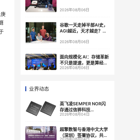
2026年08月06日
长庚
算
谷歌一天走掉半部AI史，
AGI越近，天才越走？大
于
厂的组织模式，正在拖住
2026年08月06日
自己的研发节奏
面向规模化 AI：存储革新
不只是提速，更是算经济
2026年08月06日
账
业界动态
英飞凌SEMPER NOR闪
存通过信骅科技
2026年08月04日
AST2700 BMC认证，全
面强化其数据中心服务器
管理
超擎数智与香港中文大学
（深圳）签署协议，共建
2026年08月04日