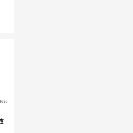
卫
动签
驱动
化自
1680
效