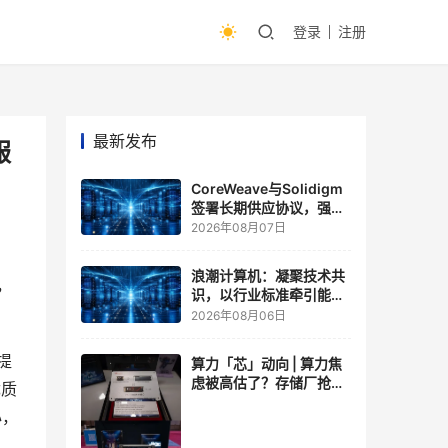
登录
注册
最新发布
服
CoreWeave与Solidigm
签署长期供应协议，强化
一体化人工智能云平台
2026年08月07日
浪潮计算机：凝聚技术共
，
识，以行业标准牵引能力
跃升
2026年08月06日
提
算力「芯」动向 | 算力焦
虑被高估了？存储厂抢了
优质
算力厂的戏，江波龙FMS
心，
现场改写端侧AI规则