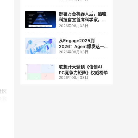
人工智能和边缘计算联合
实验室
部署万台机器人后，酷哇
科技官宣首席科学家，要
让世界模型交付生产力
2026年08月03日
从Engage2025到
2026：Agent爆发这一
2026年08月03日
年，AI CRM 走到哪了
联想开天登顶《信创AI
PC竞争力矩阵》权威榜单
2026年08月03日
社区
系落