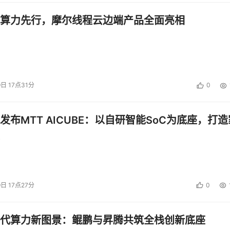
更需要的是服务模式的全面重构。”北电数智产业生态负责人吴岳在
算力先行，摩尔线程云边端产品全面亮相
，当下AI需要成为医疗服务的价值转化引擎，实现从预防、诊断
业务价值的转化。
栈工程化能力，创新研发了面向基层医疗的AI智能体应用“小北医
产品体系，以“人机协同”陪伴式AI医疗服务新范式全面覆盖基层诊室内
9日 17点31分
0
医疗落地“最后一公里”信任缺失难题：
发布MTT AICUBE：以自研智能SoC为底座，打造
医生“
服务效能
”。
AI家医助手能够承担绝大多数常规、重复的居
初筛，让医助团队聚焦AI预警信息的人工复核并对重点人群开
中解放，专注于临床诊断、治疗决策与复杂病情处置，最大化释
9日 17点27分
0
医生“不敢看、看不好”痛点。
基于大语言模型与医疗知识库，AI
溯源佐证，提供临床辅助问诊、诊断建议、用药风险提示、合理
代算力新图景：鲲鹏与昇腾共筑全栈创新底座
助基层医生提升临床诊疗服务的效率、专业性与规范性。