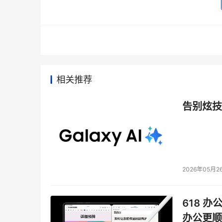
随着“十五五”全民健康战略开启，国家分级诊疗
生服务能力、筑牢分级诊疗体系“网底”作为核心
约服务从“覆盖扩面”向“提质增效”“规范履约”转型
北电数智董事长荆磊在致辞中表示，“在医疗健康这
行业系统性变革的核心引擎。在‘十五五’规划的开
身技术与产业之基，更要协同产业凝聚共识、直面
相关推荐
告别炫技
2026年05月2
618 办
办公更顺