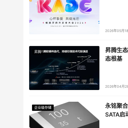
2026年05月1
昇腾生态
昇腾
态根基
2026年04月2
永铭聚合物
企业级存储
企业级存储
企业级存储
企业级存储
SATA