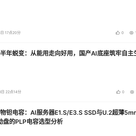
8日 17点20分
0
半年蜕变：从能用走向好用，国产AI底座筑牢自主
8日 22点14分
0
钽电容：AI服务器E1.S/E3.S SSD与U.2超薄5m
启动盘的PLP电容选型分析