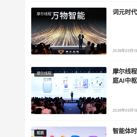
“AI赋能基层诊疗，单纯的技术下沉远远不够，
词元时代
摩尔线程
坛上表示，过去AI更多聚焦单一环节的点状提效
疗到康复的全流程打通，真正完成从模型能力到
直面行业核心痛点，北电数智基于“数算模用”全
助”，打造“AI家医助手”与“AI全科助手”双核
2026年05月1
疗、诊室外健康管理全场景需求，系统化破解AI
摩尔线程
摩尔线程
● AI家
医
助手：聚焦诊室外服务触达，
提升
家庭
庭AI中枢
访、健康监测与宣教工作，实现规模化触达与数据
“一对一”精准触达，最终使家庭医生从繁琐事务
生的专业价值。
2026年05月1
● AI全科助手：聚焦诊室
内能力
强基，破解基层
助手可依据权威临床指南、药典说明、医保规则
智能体时
分析、门诊病历自动生成、报告解读等功能，辅
鲲鹏
鲲鹏