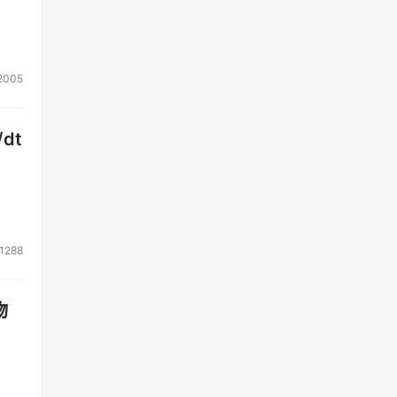
2005
dt
术指
1288
难以
面临
物