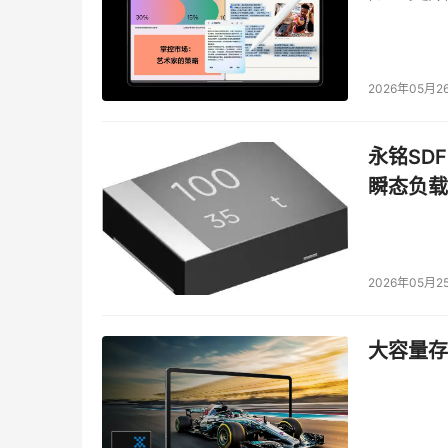
2026年05月2
永铭SDF
瞬态负载
政策红利持续释放的同时，信任缺失仍是AI医疗落
2026年05月2
标的极致优化，忽略了对基层临床场景的深入适
有效帮助家庭医生提升服务效能，解决慢性病长
大容量存储
挑战。这种供需错位，造成了基层医生对AI工具