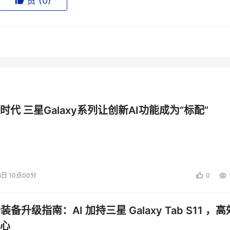
体系建设明确了“强基、稳二、控三”的核心方向，将强化基层医疗
赞 (
0
)
任务。2026年更是家庭医生签约服务高质量发展的关键年，要推
。
一关乎国计民生的关键领域，AI的价值正从‘效率工具’演变为
局之年，医疗数智化转型已进入‘强基固本’的关键期，不仅要强
挑战、协同攻坚。”
时代 三星Galaxy系列让创新AI功能成为“标配”
6日 10点00分
0
公装备升级指南：AI 加持三星 Galaxy Tab S11 ，高
心