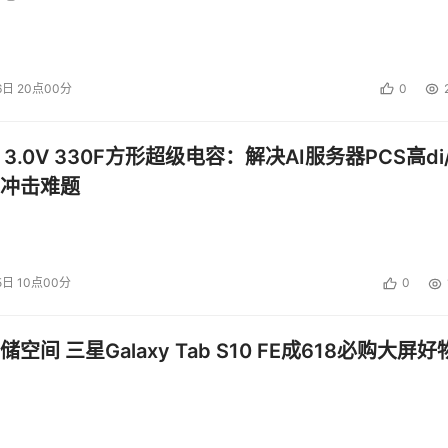
6日 20点00分
0
 3.0V 330F方形超级电容：解决AI服务器PCS高di/
冲击难题
地“最后一公里”的核心卡点。现有的医疗AI技术往往偏重于技
5日 10点00分
0
配，难以破解既有全科医生缺口与技能差异带来的供给端瓶颈，
期管理缺乏深度触达等问题，导致患者的实际受益感与医患粘性
空间 三星Galaxy Tab S10 FE成618必购大屏好
“既存在刚性依赖、又缺乏闭环信任”的矛盾困境。