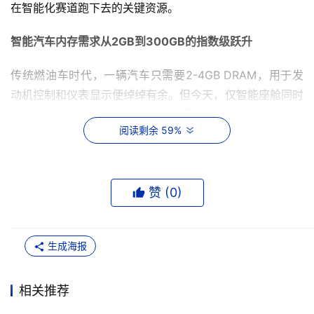
在智能化赛道跑下去的关键资源。
智能汽车内存需求从2GB到300GB的指数级跃升
传统燃油车时代，一辆汽车只需要2-4GB DRAM，用于发
动机控制和仪表显示便绰绰有余。但今天，仅智能座舱同时
运行导航、音乐、视频等应用，就需要8-16GB内存；叠加
阅读剩余 59%
L2级辅助驾驶系统对传感器数据的实时处理，整体需求往
往提升至16-32GB。蔚来ET9、小米SU7 Ultra等车型的内
存容量已达到64-128GB，接近10部高端智能手机的总和。
赞 (
0
)
而美光科技CEO桑杰·梅赫罗特拉指出，随着车企陆续推出
L4级自动驾驶车型，未来单辆汽车对内存的需求将突破
300GB。L4级自动驾驶系统通常配备激光雷达、摄像头、
生成海报
毫米波雷达等多重传感器，车辆每小时需要处理的数据量已
从约25GB激增至最高可达19TB（原始数据）。如此庞大的
相关推荐
数据洪流，迫使行业重构物理AI底层计算架构，也对内存容