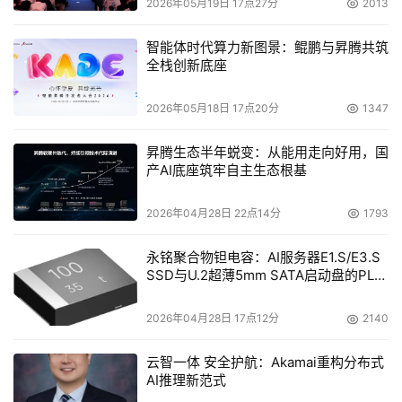
2026年05月19日 17点27分
2013
目前，长鑫在合肥和北京拥有3座12英寸晶圆厂，2025年
产能利用率已达到94.63%，接近满负荷运转。车企采购高
智能体时代算力新图景：鲲鹏与昇腾共筑
全栈创新底座
管们纷纷蹲点长鑫，争取每一份产能。一名车企采购负责人
坦言：“国产存储厂商的产能提升和技术升级，会让汽车行
2026年05月18日 17点20分
1347
业获得一个真正有规模的自主供应选项，供应链韧性将得到
实质性增强。”
昇腾生态半年蜕变：从能用走向好用，国
产AI底座筑牢自主生态根基
长鑫正计划在A股科创板IPO，拟募集资金295亿元，用于
DRAM存储器晶圆制造量产线技术升级改造等项目。这无疑
2026年04月28日 22点14分
1793
为中国汽车产业的智能化竞争筑起了一道可靠的“护航长
永铭聚合物钽电容：AI服务器E1.S/E3.S
城”。
SSD与U.2超薄5mm SATA启动盘的PLP
电容选型分析
当全球存储产能被AI算力中心挤占时，中国车企至少有了一
2026年04月28日 17点12分
2140
个可以“抢”的国产选项——这或许就是智能化战争中，最宝
贵的后备粮草。
云智一体 安全护航：Akamai重构分布式
AI推理新范式