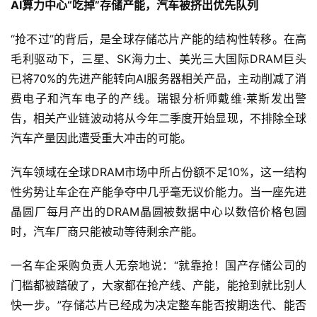
AI算力中心“吃掉”存储产能，汽车被挤出优先队列
“抢不过”的背后，是全球存储芯片产能的结构性转移。在高
毛利驱动下，三星、SK海力士、美光三大国际DRAM巨头
已将70%的先进产能转向AI服务器相关产品，主动削减了消
费电子和汽车电子的产线。瑞银分析师戴维·莱斯发出警
告，相关产业链波动将从今年二季度开始显现，不排除全球
汽车产量因此遭受重大冲击的可能。
汽车领域在全球DRAM市场中所占份额不足10%，这一结构
性劣势让车企在产能争夺中几乎毫无议价能力。当一座先进
晶圆厂每月产出的DRAM晶圆被数据中心以数倍价格包圆
时，汽车厂商只能被动等待剩余产能。
一名车企采购负责人无奈地说：“就靠抢！国产存储公司的
门槛都被踏破了，大家都在抢产线、产能，能抢到就比别人
快一步。”存储芯片已经成为决定整车能否按期迭代、能否