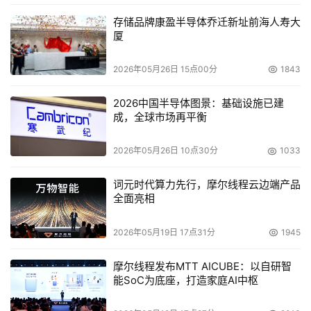
鑫科技，成为了被寄予厚望的变量。长鑫科技现已形成DDR
存储品牌康盈半导体乔迁新址前海人寿大
系列和LPDDR系列等多元化产品矩阵，并于2025年底正式
厦
量产LPDDR5X产品，最高速率达10667Mbps，功耗较上代
降低30%，完美契合智能座舱与自动驾驶域控对海量数据处
2026年05月26日 15点00分
1843
理与低功耗的双重要求。
2026中国半导体图景：基础设施已建
成，全球市场再平衡
2026年05月26日 10点30分
1033
词元时代算力先行，摩尔线程云边端产品
全面亮相
2026年05月19日 17点31分
1945
摩尔线程发布MTT AICUBE：以自研智
能SoC为底座，打造家庭AI中枢