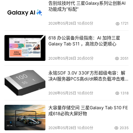
告别炫技时代 三星Galaxy系列让创新AI
量提出了指数级增长要求。
功能成为“标配”
根据Omdia预测，全球智能汽车搭载的DRAM总量将从
2026年05月26日 10点00分
1721
2024年的约828百万GB增长到2029年的约1972百万GB，
年复合增长率接近19%。这意味着，在未来五年内，汽车行
618 办公装备升级指南：AI 加持三星
业对存储芯片的消耗量将翻倍。然而，供应端的产能却正在
Galaxy Tab S11 ，高效办公更顺心
被AI算力中心虹吸——这形成了一对尖锐的矛盾。
2026年05月26日 20点00分
2051
更关键的是，车规存储芯片需要满足-40℃至125℃的极端
永铭SDF 3.0V 330F方形超级电容：解
温度范围、通过严苛的可靠性验证、集成ECC错误校正机
决AI服务器PCS高di/dt瞬态负载冲击难
制，其生产难度和认证周期远高于消费级产品，无法简单地
题
将过剩的消费级产能直接转换。
2026年05月25日 10点00分
1318
车企采购高管：国产存储公司门槛被踏破
大容量存储空间 三星Galaxy Tab S10 FE
成618必购大屏好物
面对这一轮结构性短缺，供应链自主已成为中国汽车产业必
须回答的课题。国内唯一一家可大规模量产DRAM芯片的长
2026年05月28日 10点00分
2035