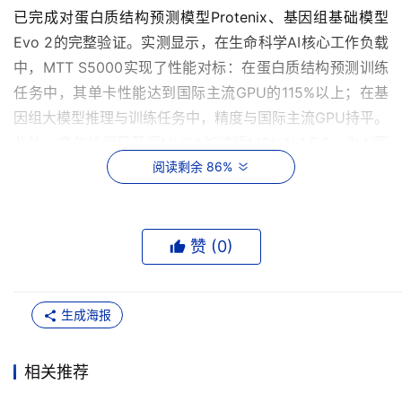
已完成对蛋白质结构预测模型Protenix、基因组基础模型
Evo 2的完整验证。实测显示，在生命科学AI核心工作负载
中，MTT S5000实现了性能对标：在蛋白质结构预测训练
任务中，其单卡性能达到国际主流GPU的115%以上；在基
因组大模型推理与训练任务中，精度与国际主流GPU持平。
此外，摩尔线程已开源MUSA加速版MONAI 1.5.0，为AI医
学影像这一关键环节提供国产算力支持，进一步增强了
阅读剩余 86%
AI4S工具环的可控性。
生物医药研发对算力的依赖日益加深，而算力供应链的安全
赞 (
0
)
性直接影响科研与产业的稳定性。摩尔线程全功能GPU能够
完整承载生命科学AI前沿模型的生产级负载，为国内科研机
构、药企及医疗机构提供了自主可控的高性能计算基座，降
生成海报
低了对单一算力路径的依赖。
相关推荐
这是中国AI医药研发领域的一个里程碑事件：从可控模型到