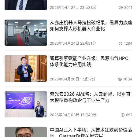
蛋白质结构决定功能。精确预测蛋白质三维结构，是理解疾
2026年04月27日 23点33分
2011
病机制、设计靶向药物的关键。
从亦庄机器人马拉松破纪录，看算力底座
2018年以来，DeepMind的AlphaFold系列不断刷新结构预
如何支撑人形机器人商业化
测的精度边界。2024年发布的AlphaFold 3可同时预测蛋白
质、DNA、RNA及小分子配体等复合物结构。然而，该模
2026年04月24日 22点31分
1294
型的训练代码未完全开放，商业使用亦受限，全球科研机构
智算引擎赋能产业升级：思源电气HPC
难以基于其进行定制化开发。
体系化能力应用实践
Protenix的出现填补了这一空白。2025年5月，字节跳动发
2026年04月20日 17点17分
1004
布生物分子结构预测模型Protenix-v0.5.0，成为开源社区
中追平甚至挑战AlphaFold 3水平的重要力量。2026年2
紫光云2026 AI战略：从云到智，以垂直
月，字节跳动正式发布Protenix-v1，在Apache 2.0协议下
大模型重构政企与工业生产力
完整开源代码及模型参数。据媒体报道，Protenix是首个在
2026年04月03日 17点49分
692
相同训练数据与推理预算下，性能达到甚至超越AlphaFold 
3的全开源模型，模型采用Transformer+Diffusion架构，
中国AI已入下半场：从技术狂欢到价值落
可精准处理蛋白质、DNA/RNA及小分子配体。开发者可基
地，Gartner解读关键变局