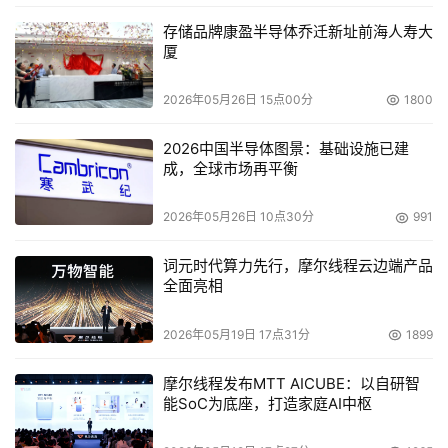
存储品牌康盈半导体乔迁新址前海人寿大
厦
2026年05月26日 15点00分
1800
2026中国半导体图景：基础设施已建
成，全球市场再平衡
2026年05月26日 10点30分
991
词元时代算力先行，摩尔线程云边端产品
图1：基于AI生命科学技术的肿瘤精准诊疗与新疗法研发协
全面亮相
同框架
2026年05月19日 17点31分
1899
正是基于这一逻辑链条，AI驱动的精准治疗解决方案得以构
摩尔线程发布MTT AICUBE：以自研智
建。当前，基于生命科学AI的癌症精准治疗已形成完整的技
能SoC为底座，打造家庭AI中枢
术闭环：