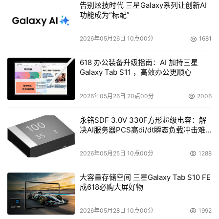
自主算力，从结构预测到医学影像，一个完整、开放、可控
告别炫技时代 三星Galaxy系列让创新AI
的AI医药研发底座正在形成。
功能成为“标配”
生命的数字镜像
2026年05月26日 10点00分
1681
人类生命体由约30亿个碱基对编码而成。若将人体比作一
618 办公装备升级指南：AI 加持三星
Galaxy Tab S11 ，高效办公更顺心
台精密运行的计算系统，感冒发烧如同临时进程异常，免疫
机制可自动修复。然而，癌症、渐冻症等重大疾病的根源，
2026年05月26日 20点00分
2006
是写入基因组深处的代码错误：抑癌基因被篡改，导致细胞
增殖失控；运动神经元代码发生乱码，指令无法传达。这些
永铭SDF 3.0V 330F方形超级电容：解
决AI服务器PCS高di/dt瞬态负载冲击难
内源性错误无法通过常规手段修复，需要从分子层面被靶
题
向。
2026年05月25日 10点00分
1288
理解这些疾病，需回归生物学的中心法则：DNA转录为
大容量存储空间 三星Galaxy Tab S10 FE
RNA，再翻译为蛋白质。蛋白质从氨基酸序列折叠为三维空
成618必购大屏好物
间构象，多条肽链可组装为功能复合体（如血红蛋白）。核
心共识贯穿始终：序列决定结构，结构决定功能。
2026年05月28日 10点00分
1992