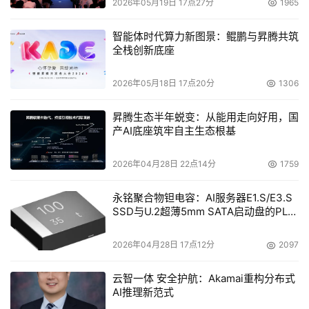
2026年05月19日 17点27分
1965
1. 
基于MONAI等框架的AI影像学实现早筛与监测；
智能体时代算力新图景：鲲鹏与昇腾共筑
2. 
基因组大模型（如Evo 2）解读突变功能；
全栈创新底座
3. 
结构预测模型（如AlphaFold / Protenix）揭示蛋白结构
2026年05月18日 17点20分
1306
变化；
昇腾生态半年蜕变：从能用走向好用，国
4. 
在此基础上设计靶向药物或降解剂；
产AI底座筑牢自主生态根基
5. 
最终通过临床验证与数据回馈，持续优化模型。
2026年04月28日 22点14分
1759
这一技术路径的实现，高度依赖于蛋白质结构预测、基因组
永铭聚合物钽电容：AI服务器E1.S/E3.S
SSD与U.2超薄5mm SATA启动盘的PLP
分析与医学影像这三类关键工具。
电容选型分析
生命科学AI的工具箱
2026年04月28日 17点12分
2097
云智一体 安全护航：Akamai重构分布式
Protenix：蛋白质结构预测的开源破局
AI推理新范式