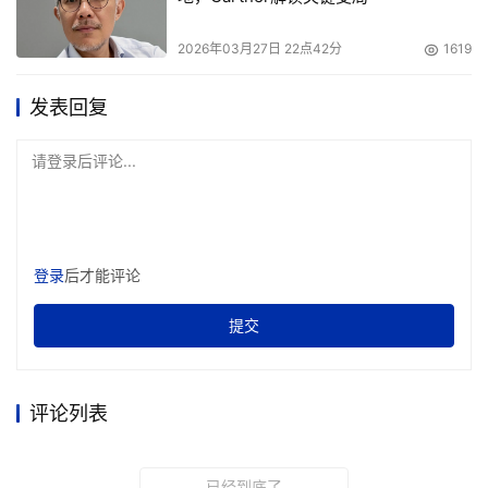
于Protenix在自有数据集上进行微调与训练，为特定研究任
务提供了灵活的技术路径。
2026年03月27日 22点42分
1619
Evo 2：从“阅读”到“写作”基因组
发表回复
Protenix解决了“序列→结构”的映射问题，但更深层的源头
请登录后评论...
问题仍然存在：基因如何决定蛋白质序列？为什么某些基因
更易突变导致疾病？修改基因会产生什么后果？
人类基因组总长约30亿碱基对，其中编码蛋白质的基因仅
登录
后才能评论
占1%-2%，大部分为非编码区。非编码区承载了人与人之间
提交
90%以上的遗传差异，其功能机制尚未被完全阐明。糖尿
病、精神分裂症等复杂疾病涉及多个微效基因的叠加效应
——这需要更强大的基因组建模能力。
评论列表
已经到底了