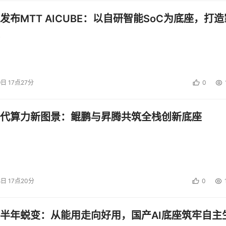
发布MTT AICUBE：以自研智能SoC为底座，打造
9日 17点27分
0
代算力新图景：鲲鹏与昇腾共筑全栈创新底座
8日 17点20分
0
半年蜕变：从能用走向好用，国产AI底座筑牢自主