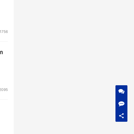
1756
m
2095