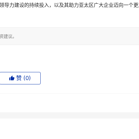
区域领导力建设的持续投入，以及其助力亚太区广大企业迈向一个更
投资建议。
赞 (
0
)