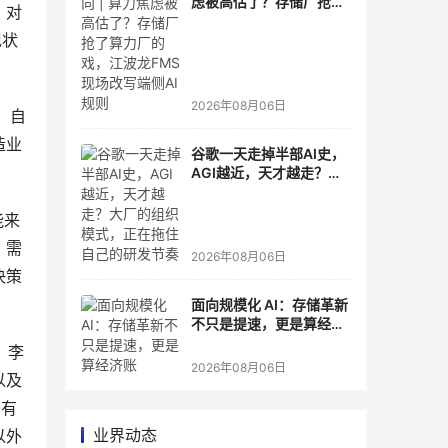
虑被高估了？存储厂抢了
。对
算力厂的戏，江波龙FMS
现状
现场改写端侧AI规则
2026年08月06日
。自
造业
谷歌一天走掉半部AI史，
AGI越近，天才越走？大
厂的组织模式，正在拖住
自己的研发节奏
能来
，需
2026年08月06日
决策
面向规模化 AI：存储革新
不只是提速，更是算经济
账
。李
2026年08月06日
以及
拥有
业界动态
以外