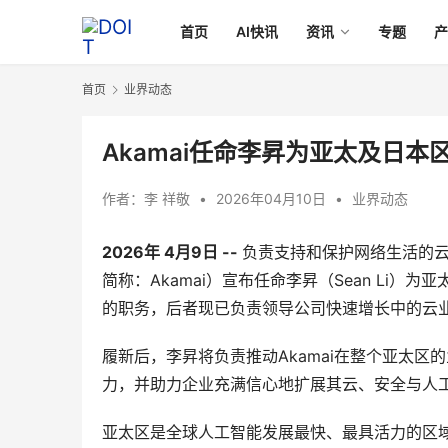
首页
AI快讯
资讯
专题
首页
业界动态
Akamai任命李昇为亚太及日
作者：
李 祥敬
•
2026年04月10日
•
业界动态
2026
年
 4
月
9
日
 -- 
负责支持和保护网络生活的
简称：Akamai）宣布任命李昇（Sean Li）为亚
的职务，后者现已负责领导公司快速增长中的云
履新后，李昇将负责推动Akamai在整个亚太
力，并助力企业充满信心地扩展其云、安全与人
亚太区是全球人工智能发展最快、最具活力的区