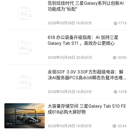
化、安全地引入智能体,这面临的是更基础的工程和管理问
告别炫技时代 三星Galaxy系列让创新AI
题:如何快速给几百个员工部署?如何保证安全、成本可控?
功能成为“标配”
如何让AI能力持续进化。为此,腾讯云基于ClawPro、ADP 
2026年05月26日 10点00分
1713
的产品协同,实现了企业级Agent开发部署的完整闭环。
618 办公装备升级指南：AI 加持三星
一端,是面向每一位员工的AI使用入口:ClawPro。它提供了
Galaxy Tab S11 ，高效办公更顺心
统一的AI入口,员工开箱即用,通过微信、企业微信等熟悉的
工具,对话即能触达智能体,快速部署安装、无需学习;另一端,
2026年05月26日 20点00分
2050
是面向企业IT、开发者团队的智能体工厂:腾讯云智能体开发
永铭SDF 3.0V 330F方形超级电容：解
平台ADP,可以借助这一平台,快速安全构建智能体、管理丰
决AI服务器PCS高di/dt瞬态负载冲击难
富的Skills生态,一次搭建、配置完成,即可发布给全员使用。
题
二者形成高效的数据回流机制,员工在ClawPro的使用数据
2026年05月25日 10点00分
1318
反馈至ADP,驱动企业专属Skills持续迭代优化,让企业AI能力
越用越强。
大容量存储空间 三星Galaxy Tab S10 FE
成618必购大屏好物
针对企业多智能体管理需求,腾讯云ADP还推出Agent 
2026年05月28日 10点00分
2034
Portal,它能为员工提供统一的智能体入口,员工只要讲出需