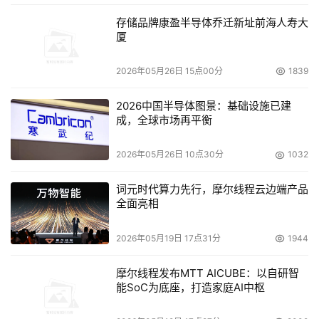
求,就能够快速定位找到想要的智能体。更重要的是,它能实
存储品牌康盈半导体乔迁新址前海人寿大
现跨智能体的协同和群体记忆管理,让多个AI能像团队一样
厦
协作。对管理者而言,它提供全链路、多层级的深度观测与
审计。从全局状态到单次调用,全程可视、可追溯、可管
2026年05月26日 15点00分
1839
控。并且,它支持私有化部署,满足金融、政务等行业的最高
2026中国半导体图景：基础设施已建
合规要求。
成，全球市场再平衡
“ADP为企业与开发者团队提供智能体全生命周期管理能力,
2026年05月26日 10点30分
1032
支持多范式开发引擎,让企业能像开发软件一样开发运营迭
代智能体。”吴运声表示。另外,他还特别介绍一个特色功
词元时代算力先行，摩尔线程云边端产品
能:ADP知识库问答Skill化。这意味着,企业花大力气在ADP
全面亮相
上建设的知识库,比如产品手册、规章制度、案例库,无需任
2026年05月19日 17点31分
1944
何额外开发,就能直接被ClawPro调用。
摩尔线程发布MTT AICUBE：以自研智
为支撑智能体高效运行,此次腾讯云还将MaaS平台升级为
能SoC为底座，打造家庭AI中枢
TokenHub大模型服务平台,集成自研混元大模型与主流开源
模型,解决企业模型选择、成本控制与全生命周期管理的问