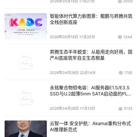
2026年05月19日 17点27分
2009
题。同时腾讯云打造Agent Runtime原生Agent基础设施平
智能体时代算力新图景：鲲鹏与昇腾共筑
台,解决企业“敢不敢用、有没有用、能不能用”的三大顾虑。
全栈创新底座
安全始终是AI落地的底线,腾讯云打造了覆盖云、企、端的
2026年05月18日 17点20分
1344
一站式安全工具箱,构建起立体的安全防护体系。此次峰会
上,腾讯云还联合中国信息通信研究院正式发布业界首份
昇腾生态半年蜕变：从能用走向好用，国
《AI Agent安全实践指引》,系统梳理AI Agent落地的五大
产AI底座筑牢自主生态根基
类高发风险,给出从能用到可控的分层防护路径。
2026年04月28日 22点14分
1792
吴运声指出,AI的终极价值在于助力人而非替代人,让每个
永铭聚合物钽电容：AI服务器E1.S/E3.S
人、每个团队、每个企业从重复劳动中解放出来,去开展更
SSD与U.2超薄5mm SATA启动盘的PLP
有创意、更有价值的工作。腾讯云希望为企业提供全链路的
电容选型分析
AI Agent落地解决方案,推动企业安全平稳地驾驭智能体技
2026年04月28日 17点12分
2135
术,让AI真正实现普惠。
云智一体 安全护航：Akamai重构分布式
AI推理新范式
本文来源于DOIT传媒，文章内容仅供参考，不构成投资建议。