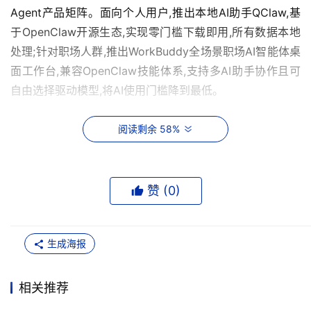
Agent产品矩阵。面向个人用户,推出本地AI助手QClaw,基
于OpenClaw开源生态,实现零门槛下载即用,所有数据本地
处理;针对职场人群,推出WorkBuddy全场景职场AI智能体桌
面工作台,兼容OpenClaw技能体系,支持多AI助手协作且可
自由选择驱动模型,将AI使用门槛降到最低。
在企业核心业务场景,腾讯乐享知识库从问答型升级为应用
阅读剩余 58%
型知识库,可自动完成内容质量检查并输出报告,还能结合产
品更新日志生成符合企业模板的PPT。企点营销云Magic 
Agent 2.0能主动跟踪市场变化、发现潜在机会,自主完成营
赞 (
0
)
销活动的创意生成、渠道安排与效果追踪,让营销人员聚焦
战略与创意层面。随着中国品牌全球化步伐加快,腾讯云同
步发布营销云海外版,针对海外主流生态完成专属优化,助力
生成海报
出海品牌实现全球增长。
相关推荐
在这些场景应用之外,很多人也希望在自己的企业内,规模