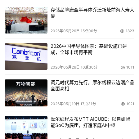
信与高精度定位支持，到
2030年初步建成覆盖全国主要城
存储品牌康盈半导体乔迁新址前海人寿大
市的天地一体化服务网络。
厦
2026年05月26日 15点00分
1823
2026中国半导体图景：基础设施已建
成，全球市场再平衡
2026年05月26日 10点30分
1011
词元时代算力先行，摩尔线程云边端产品
全面亮相
与此同时，通过与时空道宇的协同，
曹操出行Robotaxi 
2.0车队已搭载时空道宇卫星物联通信技术及终端产品
。在
2026年05月19日 17点31分
1921
隧道、山区等地面信号薄弱的“长尾场景”，卫星链路确保车
辆与云端
“曹操智行RAS远程安全服务平台”
的永远在线，解
摩尔线程发布MTT AICUBE：以自研智
能SoC为底座，打造家庭AI中枢
决了真无人运营中至关重要的安全冗余问题。