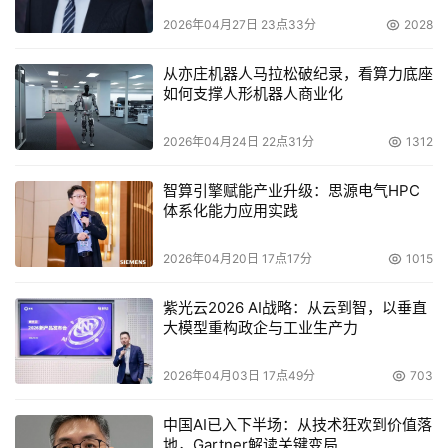
无方向盘、无踏板的2座车型Cybercab，并辅以Model Y
2026年04月27日 23点33分
2028
及Robovan，构建覆盖不同场景的车型矩阵。
从亦庄机器人马拉松破纪录，看算力底座
如何支撑人形机器人商业化
特斯拉的核心壁垒在于
“制造+算法+能源”的闭环。
依托全
球900万辆特斯拉汽车，他们组成了规模庞大的真实世界数
2026年04月24日 22点31分
1312
据收集网络;通过持续迭代纯视觉方案，FSD v13在复杂城市
路况下的接管率已降至每1000英里仅需0.3次，超过人类驾
智算引擎赋能产业升级：思源电气HPC
体系化能力应用实践
驶员平均水平;4680电池正负极全干法电极的量产突破，使
特斯拉掌控着成本最优的能源载体。这种从造车到技术再到
2026年04月20日 17点17分
1015
补能的通吃模式，使其能将Robotaxi的单公里成本压缩至
0.81美元。
紫光云2026 AI战略：从云到智，以垂直
大模型重构政企与工业生产力
自运营模式的核心逻辑在于，只有掌控Robotaxi产业全链
条，才能剔除中间环节的摩擦成本，实现效率、效益最大
2026年04月03日 17点49分
703
化。他们赌的是，
未来的出行竞争是生态整合的竞争，
而非
中国AI已入下半场：从技术狂欢到价值落
单一算法的比拼。
地，Gartner解读关键变局