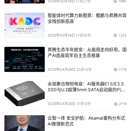
2026年05月19日 17点27分
1980
此外，曹操出行依托十年出行运营经验，挖掘杭州市海量出
行数据，识别高频需求区域，近期在杭州滨江区和萧山中心
智能体时代算力新图景：鲲鹏与昇腾共筑
区启用
超过3600个虚拟上下车点
，基本实现了对区域内核
全栈创新底座
心道路、写字楼及商住区出入口的全覆盖。这一看似微小的
2026年05月18日 17点20分
1325
细节优化，解决了Robotaxi商业化中最后100米甚至最后10
米的用户体验痛点。未来用户通过曹操出行APP即可在写字
昇腾生态半年蜕变：从能用走向好用，国
楼出口、小区门口等Robotaxi点位实现便捷上车;高峰时段
产AI底座筑牢自主生态根基
接驾路径也因站点布设更贴合真实需求而得到优化，从而让
Robotaxi从“技术上能开”向“体验上值得坐”跨越。
2026年04月28日 22点14分
1778
再看大洋彼岸的
特斯拉
，其路径虽更显激进，但内核同样是
永铭聚合物钽电容：AI服务器E1.S/E3.S
SSD与U.2超薄5mm SATA启动盘的PLP
全要素整合。
电容选型分析
2026年04月28日 17点12分
2118
随着马斯克宣布逐步停产Model S/X，将产能让位于年产百
万台的Optimus机器人和年产200万辆的Cybercab，特斯
云智一体 安全护航：Akamai重构分布式
拉的
战略重心已完全转向TaaS。
基于“超过90%的车辆行驶
AI推理新范式
里程中，乘客数量不超过两人”的数据洞察，特斯拉推出了