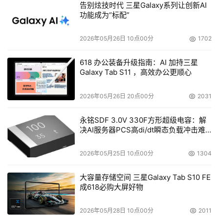
告别炫技时代 三星Galaxy系列让创新AI
功能成为“标配”
2026年05月26日 10点00分
1702
事实上，曹操出行早在2022年就着力投入定制车业务，联
手吉利汽车推出“枫叶80V”和“曹操60”两款车型。截至
618 办公装备升级指南：AI 加持三星
Galaxy Tab S11 ，高效办公更顺心
2025年6月30日，公司已
在全国31座城市自持超过3.7万
辆定制车，规模位居全国同类之最。
据测算，曹操出行这两
2026年05月26日 20点00分
2031
款定制车的平均TCO(总拥有成本)较行业主流纯电车型
降低
36.4%
。叠加446座易易互联换电站和133家吉利授权维修
永铭SDF 3.0V 330F方形超级电容：解
网点，曹操出行定制车可实现60秒极速换电，维保时间和
决AI服务器PCS高di/dt瞬态负载冲击难
题
成本分别下降25%和54%，这正是规模化盈利的基石。
2026年05月25日 10点00分
1304
其次是智能运营能力。公司在杭州落地的全球首个
绿色智能
大容量存储空间 三星Galaxy Tab S10 FE
通行岛
，集自动换电、自动清洁、智能调度于一体，并为
成618必购大屏好物
eVTOL预留接驳口，未来将实现Robotaxi与沃飞长空
eVTOL的无缝接驳，并由时空道宇低轨卫星网络提供全域通
2026年05月28日 10点00分
2011