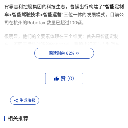
背靠吉利控股集团的科技生态，曹操出行构建了
“智能定制
车+智能驾驶技术+智能运营”
三位一体的发展模式，目前公
司在杭州的Robotaxi数量已超过100辆。
很明显，他们的全要素体现在三个维度：首先是智能定制
车。不同于后装改造的Robotaxi，曹操出行正与吉利汽车
及相关合作伙伴共同开发
完全定制Robotaxi
，计划今年亮
阅读剩余 82%
相，并目标
在2030年累计投放10万辆
。这种为Robotaxi商
业化运营诞生的原生车型，砍掉了不必要的私家车配置，将
成本聚焦在车辆耐久性、换电效率以及自动驾驶组件上。
赞 (
0
)
生成海报
相关推荐