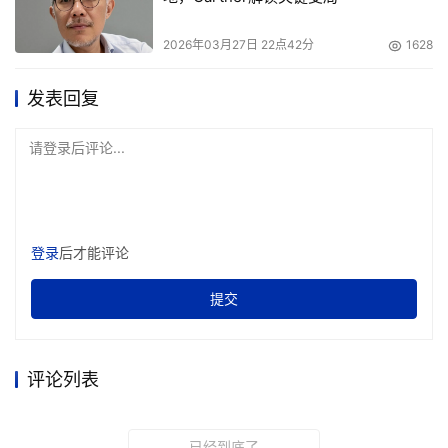
金三角模式：技术轻资产，专注核心算法
2026年03月27日 22点42分
1628
相较于“自运营模式”的重投入，“金三角模式”则展现出技术
发表回复
公司的轻盈感。他们的
核心资产是代码与算法，
而非车辆与
场地。他们坚信，在分工精细化的产业浪潮中，专注算法是
请登录后评论...
构建技术护城河的最短路径。
小马智行，这家由技术极客掌舵的自动驾驶公司，将自身定
位为
“PonyWorld世界模型”和“Virtual Driver虚拟司机”的
登录
后才能评论
开发者
，提供安全、先进、可靠的自动驾驶技术。
提交
在小马智行的Robotaxi商业化路线中，公司并不亲自造
车，而是引入丰田中国、广汽丰田等整车制造商提供前装量
产车辆。今年2月，小马智行与广汽丰田合作的首台量产版
评论列表
铂智4X Robotaxi下线，规划投放规模超千台。同时，小马
智行与阳光出行、西湖集团等车队资产方合作，由资产方出
已经到底了