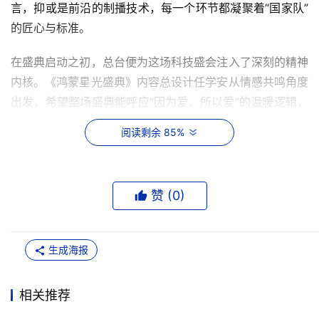
言，抑或是前沿的制播技术，每一个环节都凝聚着“国家队”
的匠心与标准。
在盛典启动之初，总台便为这场科技盛会注入了深刻的精神
内核。《鸿蒙星光盛典》内容总设计任学安从情感共鸣角度
出发，希望整场盛典能呼应“因为爱、所以爱”的温暖逻辑，
让所有生态伙伴因信念而相聚、因热爱而同行。同时，他指
阅读剩余 85%
出，盛典不仅仅是开源鸿蒙生态伙伴的相聚，更是时代下的
所有奋斗的人们的相聚，无论来自哪个领域，奔向何方征
途，每一个在奋斗路上笃定前行的人，都因心中那团不灭的
赞 (
0
)
热爱而在此相遇。内容总设计许文广则进一步明确了晚会的
表达方向：“晚会体现的鸿蒙不仅仅是一款开源系统，更是
一种连接亿万你我的强大精神力量，就像易烊千玺引用的多
生成海报
恩的那句诗：我们都是一块小小的泥土，连接成整个陆地。
晚会的所有元素都围绕一条主线：聚是鸿蒙气，散是满天
相关推荐
星。” 正是这份贯穿始终的追求与共识，将“在一起”的理