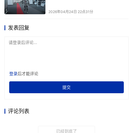
播出效果。更创新地应用了Audio Vivid三维菁彩声技术，
通过部署多层三维声场采集话筒，全方位拾取环境反射特
2026年04月24日 22点31分
征，并基于对象与场景进行混合混音，精准构建三维声场、
定位声源方位，使人声、乐声与环境音层次分明、细节毕
发表回复
现。从磅礴交响到温情独白，每一种情绪都能以电影级的质
感清晰抵达屏幕前的每一位观众。音乐总监刘卓执掌盛典音
请登录后评论...
乐设计，令盛典中每一首歌曲都独具匠心。当《光辉岁月》
的经典旋律响起，那段“没有退路就是胜利之路”的奋斗记忆
被瞬间激活；《给所有知道我名字的人》以深沉而真挚的情
登录
后才能评论
感，致敬每一位默默奉献的追光人；《我的骄傲》在深情旋
律中，传递出一份由内而生的自信与荣耀；最终，当《我
提交
在》的歌声响起，一声声“我在”，是承诺，是见证，更是磅
礴的告白。从现场混音一次成型的卓越音效，到每一位歌手
全情投入的扎实演绎，听觉的每一层细节都凝聚着极致的专
评论列表
业匠心。在歌声中，情感与信念抵达顶峰，屏幕内外数万心
声汇聚成河，观众纷纷留言：“永远为中国科技的突破热泪
已经到底了