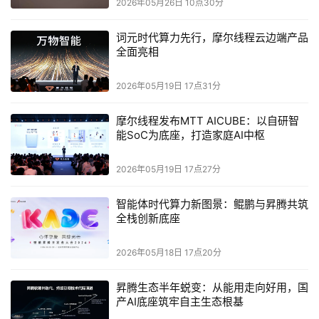
2026年05月26日 10点30分
密护航。后期视频监制陈欣及其团队以“精品视觉”与“节目安
全”为核心，为盛典定制了一套高时效的视觉包装与播控方
词元时代算力先行，摩尔线程云边端产品
全面亮相
案。依托“在一起”的协同理念，团队创新采用了“2+10”的跨
地域协同编辑生产模式：在深圳现场与北京后方架设云端编
2026年05月19日 17点31分
辑系统，使分隔两地的创作力量得以实时共享素材、并行编
辑内容，让精彩瞬间得以被快速萃取、精细打磨并即时呈
摩尔线程发布MTT AICUBE：以自研智
现。在线包装系统更是以直播级的稳定与精准，让屏幕前的
能SoC为底座，打造家庭AI中枢
每一帧画面都经得起放大与回味。
2026年05月19日 17点27分
光，也是这场叙事中无声的语言。灯光总监董江从鸿蒙系统
智能体时代算力新图景：鲲鹏与昇腾共筑
的开机动画中汲取灵感，将极具辨识度的“星环”造型贯穿整
全栈创新底座
个场馆空间。设计团队不仅用数百台灯光设备在舞台上空构
建了一个直径31米的超级光环，更在体育场内竖立起8组高
2026年05月18日 17点20分
达24米的立体灯光塔，让每一位观众都被笼罩在“在一起”的
视觉叙事之中。据总导演田梅介绍，那打动了无数网友、点
昇腾生态半年蜕变：从能用走向好用，国
产AI底座筑牢自主生态根基
缀在观众席上的四万盏灯球，并非轻易铺就的背景，而是历