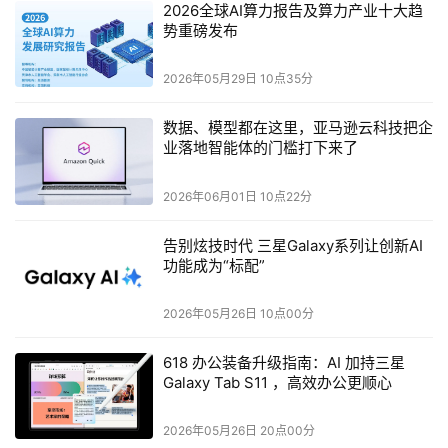
念，化作了可感可触、直抵人心的温暖光芒。
2026全球AI算力报告及算力产业十大趋
势重磅发布
2026年05月29日 10点35分
数据、模型都在这里，亚马逊云科技把企
业落地智能体的门槛打下来了
2026年06月01日 10点22分
告别炫技时代 三星Galaxy系列让创新AI
功能成为“标配”
盛典汇聚了总台参加奥运、春晚、阅兵等大型活动的核心主
2026年05月26日 10点00分
创，晚会执行团队更是打造了《经典咏流传》《诗画中国》
等多档精品力作。当科技与艺术在盛典相会，舞台率先构筑
618 办公装备升级指南：AI 加持三星
Galaxy Tab S11 ，高效办公更顺心
起一个令人沉浸的场域。北京奥运会开幕式美术总监、北京
冬奥会开幕式美术总监、中国美术学院AI中心主任陈岩，将
2026年05月26日 20点00分
“在一起”的理念转化一座兼具东方哲学意蕴与未来科技感的