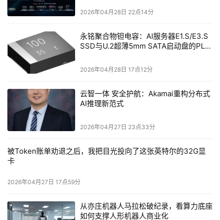
经超百位工人三次接力安装、反复调试才得以呈现的呼吸光
2026年04月28日 22点14分
海。最初，这一设计曾因执行难度而面临调整，但在总导演
田梅的坚持下，最终被完整保留。在她看来，这片星海是对
永铭聚合物钽电容：AI服务器E1.S/E3.S
SSD与U.2超薄5mm SATA启动盘的PLP
盛典主题内核的生动诠释：“‘在一起，就可以’不仅是一句口
电容选型分析
号，更是对这个时代最温暖的注脚。它告诉我们：再遥远的
2026年04月28日 17点12分
梦想，也终将在并肩同行中，变得触手可及。”随着节目播
出，灯球呈现出“在一起，就可以”“鸿蒙星光盛典”等字符，
云智一体 安全护航：Akamai重构分布式
明亮而浪漫。四万星光分散在每一张座椅上，如同散落在千
AI推理新范式
行百业、千家万户中的每一个开发者与用户；它们又能连成
2026年04月27日 23点33分
一片星海，展现出“在一起，就可以”的力量。
被Token账单劝退之后，我把目光投向了这张英特尔的32G显
声音，为这场盛典注入了直抵人心的灵魂力量。音频总监陈
卡
晨带领团队，以最高最优的水准为现场与播出保驾护航。团
队不仅通过部署多台大型数字调音台、数百只专业音箱及高
2026年04月27日 17点59分
品质话筒，在技术水准和艺术呈现上确保了全场艺人、歌
从亦庄机器人马拉松破纪录，看算力底座
手、乐队现场演唱演奏的扩声返送效果和高品质拾音混音的
如何支撑人形机器人商业化