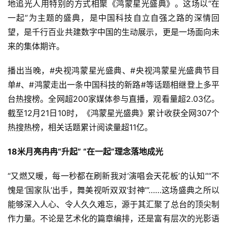
地追光人用特别的方式相聚《鸿蒙星光盛典》。这场以“在
一起”为主题的盛典，是中国科技自立自强之路的深情回
望，是千行百业共建数字中国的生动展示，更是一场面向未
来的集体期许。
播出当晚，#央视鸿蒙星光盛典、#央视鸿蒙星光盛典节目
单#、#鸿蒙走出一条中国科技的新路#等话题相继登上多平
台热搜榜。全网超200家媒体参与直播，观看量超2.03亿。
截至12月21日10时，《鸿蒙星光盛典》累计收获全网307个
热搜热榜，相关话题累计阅读量超11亿。
18米月亮冉冉“升起” “在一起”理念落地成光
“又燃又暖，每一秒都在刷新我对‘演唱会天花板’的认知”“不
愧是‘国家队’出手，舞美视听双双‘封神’”……这场盛典之所以
能够深入人心、令人久久难忘，源于其汇聚了总台的顶尖制
作力量。不论是艺术化的篇章编排，还是富有层次的光影语