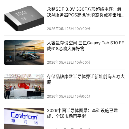
舞台。盛典伊始，一轮直径18米、由3065块曲面屏无缝拼
永铭SDF 3.0V 330F方形超级电容：解
决AI服务器PCS高di/dt瞬态负载冲击难
接而成的立体“月亮”，在舞台中央缓缓亮起，这是陈岩对开
题
源鸿蒙未来的想象：“月亮、火星还有地球，特别希望鸿蒙
2026年05月25日 10点00分
这个系统有一天都在这三个星球上存在。”而将这份仰望星
空的想象落地为眼前真实的“月亮”，依靠的正是“在一起”的
大容量存储空间 三星Galaxy Tab S10 FE
力量。历经8天的极限搭建，从精密的结构设计、跨地的运
成618必购大屏好物
输调度，到现场毫厘不差的组装；从攻克曲面无缝拼接的工
2026年05月28日 10点00分
艺难关，到平衡结构强度与视觉曲率的双重挑战，每一个环
节背后，都是无数双手、无数个头脑的紧密协作。最终，这
存储品牌康盈半导体乔迁新址前海人寿大
块巨型屏幕成为会呼吸的画卷：在《这世界那么多人》的歌
厦
声中，屏幕呈现世界各地的“星光plog”；当《海芋恋》的旋
律响起，大屏化作色彩斑斓的海底世界；到《不要慌，太阳
2026年05月26日 15点00分
下山有月光》的温情时刻，球屏又幻化成晶莹的水晶球，星
2026中国半导体图景：基础设施已建
星闪粉在其中轻柔翻滚。
成，全球市场再平衡
而这幅“画卷”的每一处细节，同样离不开幕后系统的实时精